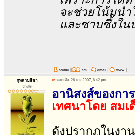
จะช่วยโน้มนำ
และซาบซึ้งในบ
กุหลาบสีชา
ตอบเมื่อ: 28 พ.ค.2007, 6:42 pm
บัวเงิน
อานิสงส์ของกา
เทศนาโดย สมเด็
ดังปรากฏในงาน