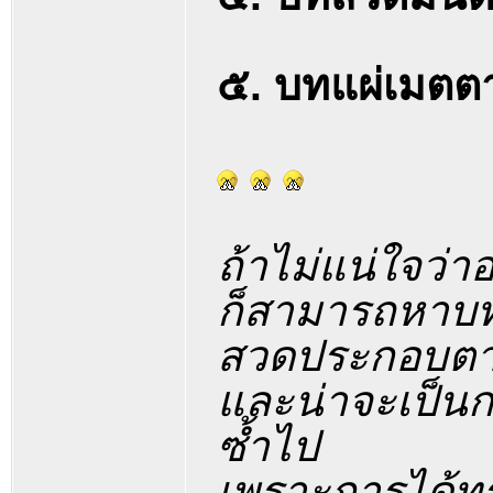
๕. บทแผ่เมตตา
ถ้าไม่แน่ใจว่า
ก็สามารถหาบ
สวดประกอบตามห
และน่าจะเป็น
ซ้ำไป
เพราะการได้