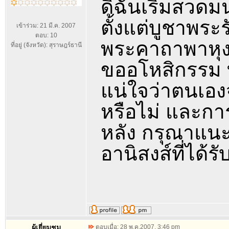
ดิฉันเริ่มสวดม
ตั้งแต่บูชาพระร
เข้าร่วม: 21 มี.ค. 2007
ตอบ: 10
พระคาถาพาหุง
ที่อยู่ (จังหวัด): สุราษฎร์ธานี
ขออโหสิกรรม 
แน่ใจว่าตนเอง
หรือไม่ และก
หลัง กรุณาแนะ
อานิสงส์ที่ได้ร
ผู้เยี่ยมชม
ตอบเมื่อ: 28 พ.ค.2007, 3:46 pm