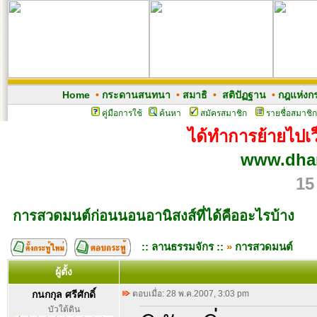
Home
•
กระดานสนทนา
•
สมาธิ
•
สติปัฏฐาน
•
กฎแห่งก
คู่มือการใช้
ค้นหา
สมัครสมาชิก
รายชื่อสมาชิก
ได้ทำการย้ายไปเว็
www.dham
15
การสวดมนต์ก่อนนอนอานิสงส์ที่ได้คืออะไรบ้าง
:: ลานธรรมจักร ::
»
การสวดมนต์
ผู้ตั้ง
กนกกุล ศรีศักดิ์
ตอบเมื่อ: 28 พ.ค.2007, 3:03 pm
บัวใต้ดิน