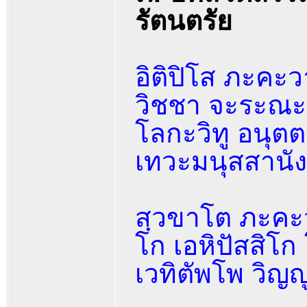
รัตนตรัย
อิติปิโส ภะคะว
วิชชา จะระณะ
โลกะวิทู อนุตต
เทวะมนุสสานั
สฺวขาโต ภะคะว
โก เอหิปัสสิโก
เวทิตัพโพ วิญญ