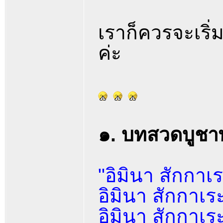
เราก็ควรจะเริ
ค่ะ
๑. บทสวดบูชา
"อิมินา สักกาเ
อิมินา สักกาเร
อิมินา สักกาเระ