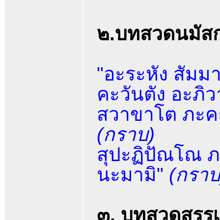
๒.บทสวดนมัสก
"อะระหัง สัมม
คะวันตัง อะภิ
สวาขาโต ภะคะ
(กราบ)
สุปะฏิปัณโณ ภ
นะมามิ"
(กราบ
๓. บทสวดสรรเ