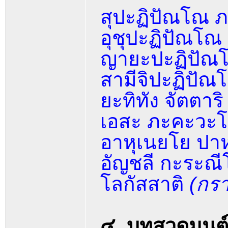
สุปะฏิปัณโณ 
อุชุปะฏิปัณโ
ญายะปะฏิปัณ
สามีจิปะฏิปั
ยะทิทัง จัตตาริ
เอสะ ภะคะวะโ
อาหุเนยโย ปาห
อัญชลี กะระณี
โลกัสสาติ
(กร
๔. บทสวดมนต์