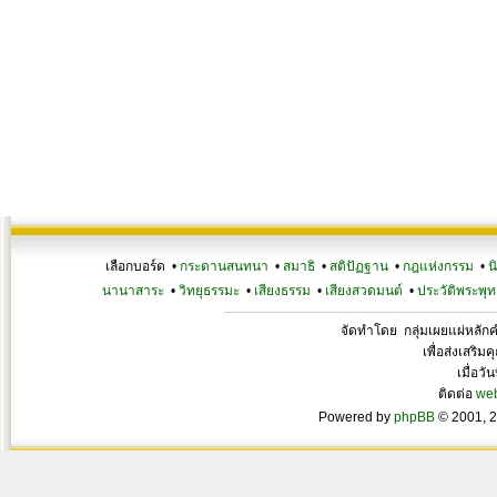
เลือกบอร์ด •
กระดานสนทนา
•
สมาธิ
•
สติปัฏฐาน
•
กฎแห่งกรรม
•
น
นานาสาระ
•
วิทยุธรรมะ
•
เสียงธรรม
•
เสียงสวดมนต์
•
ประวัติพระพุท
จัดทำโดย กลุ่มเผยแผ่หลั
เพื่อส่งเสริ
เมื่อวั
ติดต่อ
we
Powered by
phpBB
© 2001, 2