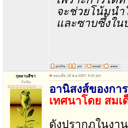
จะช่วยโน้มนำ
และซาบซึ้งในบ
กุหลาบสีชา
ตอบเมื่อ: 28 พ.ค.2007, 6:42 pm
บัวเงิน
อานิสงส์ของกา
เทศนาโดย สมเด็
ดังปรากฏในงาน