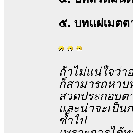
๕. บทแผ่เมตตา
ถ้าไม่แน่ใจว่า
ก็สามารถหาบ
สวดประกอบตามห
และน่าจะเป็น
ซ้ำไป
เพราะการได้