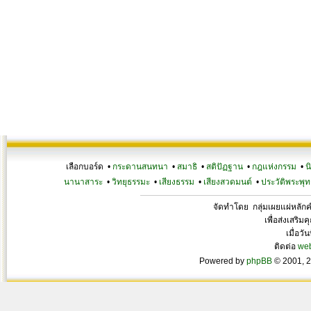
เลือกบอร์ด •
กระดานสนทนา
•
สมาธิ
•
สติปัฏฐาน
•
กฎแห่งกรรม
•
น
นานาสาระ
•
วิทยุธรรมะ
•
เสียงธรรม
•
เสียงสวดมนต์
•
ประวัติพระพุท
จัดทำโดย กลุ่มเผยแผ่หลั
เพื่อส่งเสริ
เมื่อวั
ติดต่อ
we
Powered by
phpBB
© 2001, 2