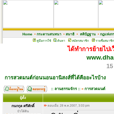
Home
•
กระดานสนทนา
•
สมาธิ
•
สติปัฏฐาน
•
กฎแห่งก
คู่มือการใช้
ค้นหา
สมัครสมาชิก
รายชื่อสมาชิก
ได้ทำการย้ายไปเว็
www.dham
15
การสวดมนต์ก่อนนอนอานิสงส์ที่ได้คืออะไรบ้าง
:: ลานธรรมจักร ::
»
การสวดมนต์
ผู้ตั้ง
กนกกุล ศรีศักดิ์
ตอบเมื่อ: 28 พ.ค.2007, 3:03 pm
บัวใต้ดิน