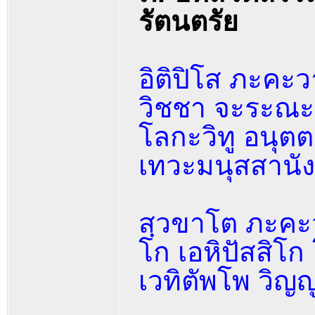
รัตนตรัย
อิติปิโส ภะคะว
วิชชา จะระณะ
โลกะวิทู อนุตต
เทวะมนุสสานั
สฺวขาโต ภะคะว
โก เอหิปัสสิโก
เวทิตัพโพ วิญญ