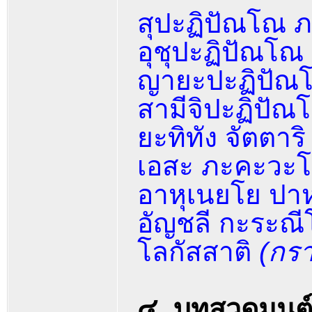
สุปะฏิปัณโณ 
อุชุปะฏิปัณโ
ญายะปะฏิปัณ
สามีจิปะฏิปั
ยะทิทัง จัตตาริ
เอสะ ภะคะวะโ
อาหุเนยโย ปาห
อัญชลี กะระณี
โลกัสสาติ
(กร
๔. บทสวดมนต์