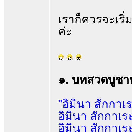
เราก็ควรจะเริ
ค่ะ
๑. บทสวดบูชา
"อิมินา สักกาเ
อิมินา สักกาเร
อิมินา สักกาเระ