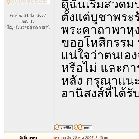
ดิฉันเริ่มสวดม
ตั้งแต่บูชาพระร
เข้าร่วม: 21 มี.ค. 2007
ตอบ: 10
พระคาถาพาหุง
ที่อยู่ (จังหวัด): สุราษฎร์ธานี
ขออโหสิกรรม 
แน่ใจว่าตนเอง
หรือไม่ และก
หลัง กรุณาแนะ
อานิสงส์ที่ได้ร
ผู้เยี่ยมชม
ตอบเมื่อ: 28 พ.ค.2007, 3:46 pm