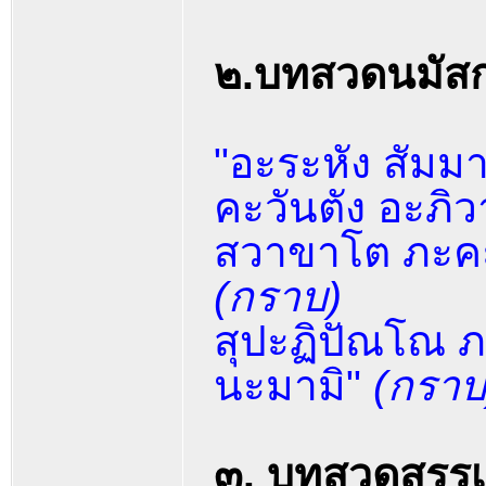
๒.บทสวดนมัสก
"อะระหัง สัมม
คะวันตัง อะภิ
สวาขาโต ภะคะ
(กราบ)
สุปะฏิปัณโณ ภ
นะมามิ"
(กราบ
๓. บทสวดสรรเ