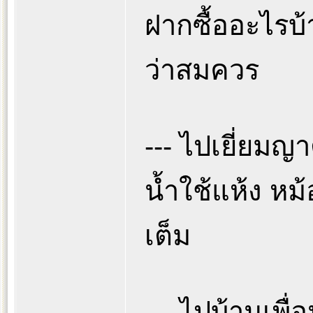
ฝากซื้ออะไรบ้า
ว่าสมควร
--- ไปเยี่ยมญาต
น้ำใช้แห้ง หม้
เต็ม
--- ไปบ้านเพื่