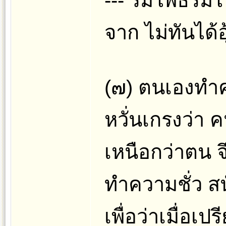
--- ร่มโพธิ์ร
จาก ไม่ทันได้อุ้
(๗) ตนเองทำค
หวั่นเกรงว่า ค
เหนือกว่าตน จ
ทำความชั่ว ส
เพื่อว่าเมื่อเ