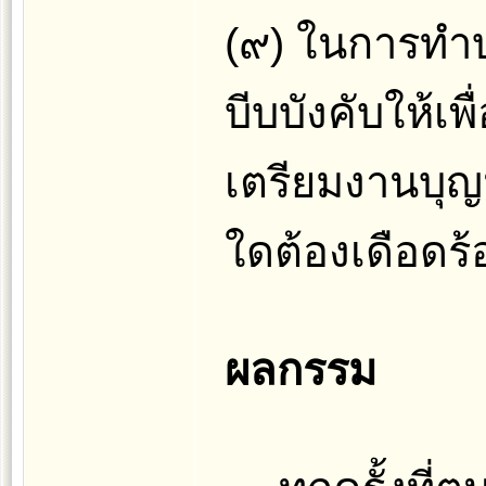
(๙) ในการทำบ
บีบบังคับให้เ
เตรียมงานบุญ
ใดต้องเดือดร
ผลกรรม