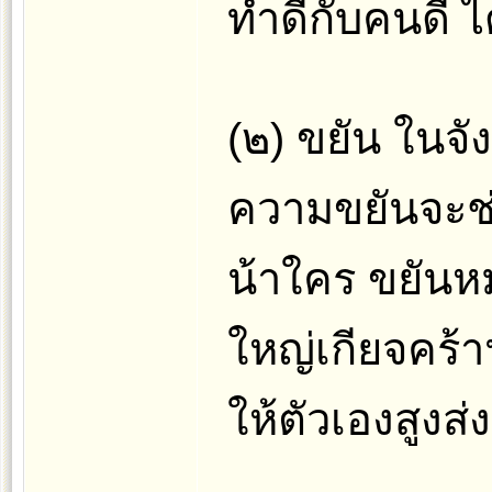
ทำดีกับคนดี
(๒) ขยัน ในจั
ความขยันจะช่ว
น้าใคร ขยันหม
ใหญ่เกียจคร้
ให้ตัวเองสูงส่ง