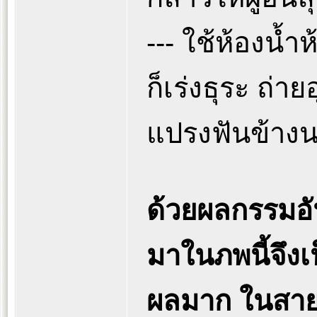
--- ใช้ห้องน้ำ
ก็เร่งธุระ ถ่
แปรงฟันข้าง
ด้วยผลกรรมอั
มาในภพนี้จึง
ผลมาก ในสาย