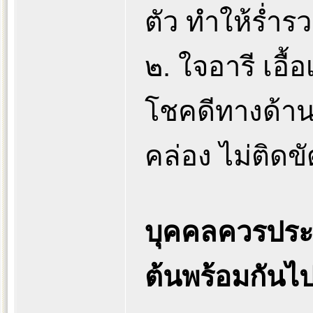
ตัว ทำให้ร่ำรว
๒. ใจอารี เอื้อ
โชคดีทางด้า
คล่อง ไม่ติดขั
บุคคลควรประ
ต้นพร้อมกันไ