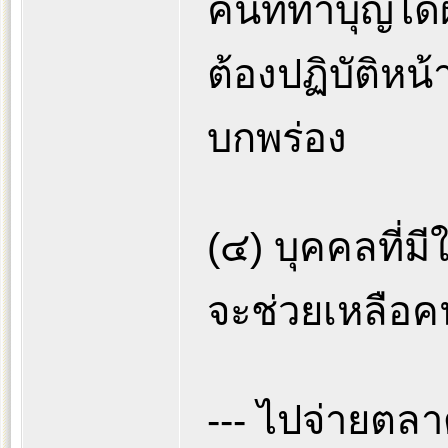
คนที่ทำบุญได้
ต้องปฏิบัติหน
บกพร่อง
(๔) บุคคลที่มี
จะช่วยเหลือค
--- ไปจ่ายตลาด