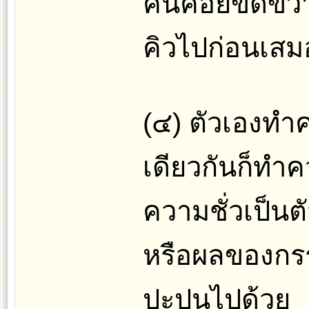
คนคอยขัดขวาง
คิวไปก่อนเสม
(๔) ตัวเองทำ
เดียวกันก็ทำค
ความชั่วเป็นต
หรือผลของกรร
ปะปนไปด้วย