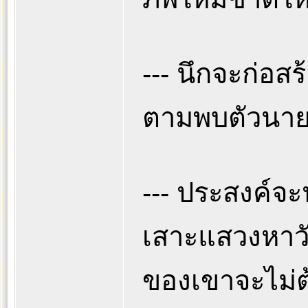
--- นึกจะก่อส
ตามพบตัวนายช
--- ประสงค์จ
เสาะแสวงหาวัสด
ของเขาจะไม่