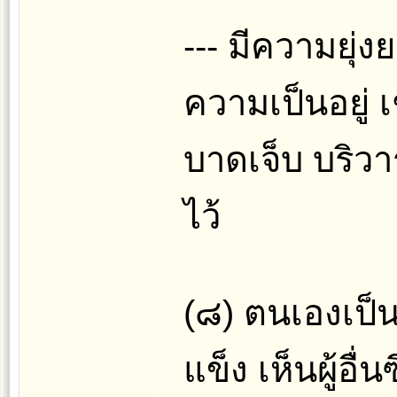
--- มีความยุ่ง
ความเป็นอยู่
บาดเจ็บ บริวารไ
ไว้
(๘) ตนเองเป็
แข็ง เห็นผู้อื