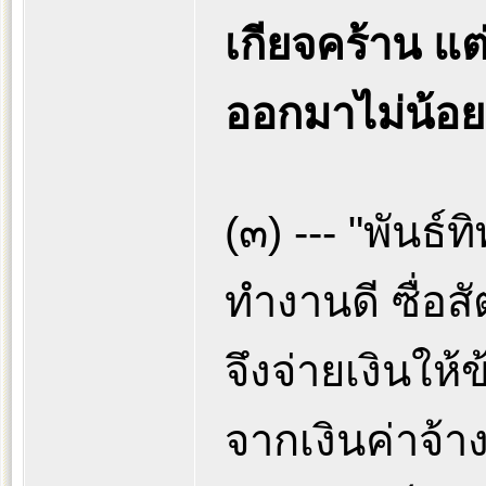
เกียจคร้าน แ
ออกมาไม่น้อยห
(๓) --- "พันธ์ท
ทำงานดี ซื่อส
จึงจ่ายเงินให
จากเงินค่าจ้