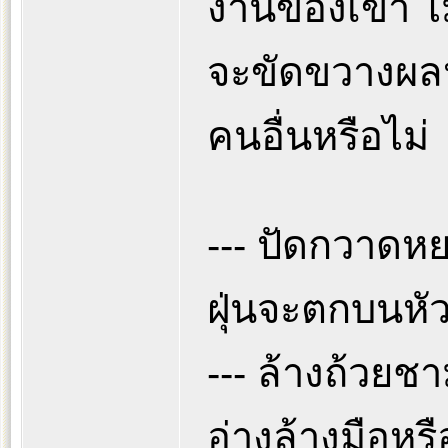
งานของเขา ไ
จะขัดขวางผล
คนอื่นหรือไม่
--- ปัดกวาดหย
ฝุ่นจะตกบนหั
--- ล้างถ้วยช
อ่างล้างมือหรื