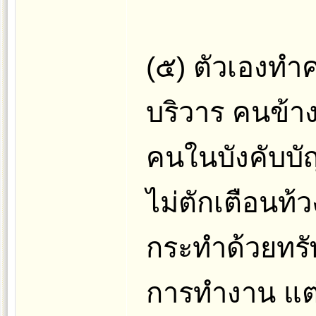
(๕) ตัวเองทำ
บริวาร คนข้าง
คนในบังคับบ
ไม่ตักเตือนท้
กระทำด้วยทรัพ
การทำงาน แต่ส