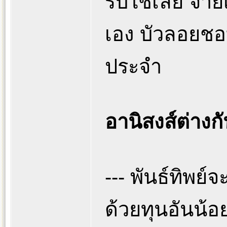
รับใช้เลย จ่า
เอง บัวลอยชอ
ประจำ
อานิสงส์ต่างก
--- พันธ์ทิพย
ด้วยทุนอันน้