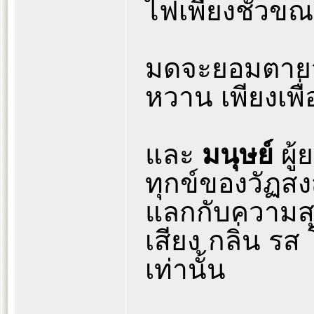
ไฟเพียงชั่วข
มดจะยอมตายจ
หวาน เพียงเพื
และ
มนุษย์
ผู้
ทุกข์ของวัฏสง
แลกกับความสุข
เสียง กลิ่น 
เท่านั้น