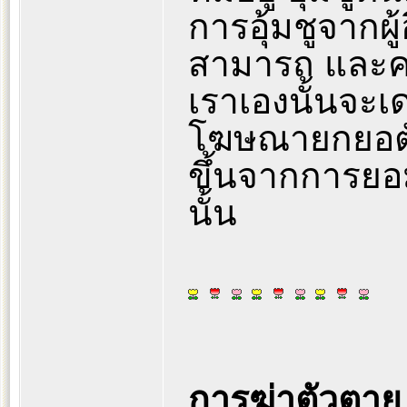
การอุ้มชูจากผู
สามารถ และคว
เราเองนั้นจะเด
โฆษณายกยอตัว
ขึ้นจากการยอมร
นั้น
การฆ่าตัวตา