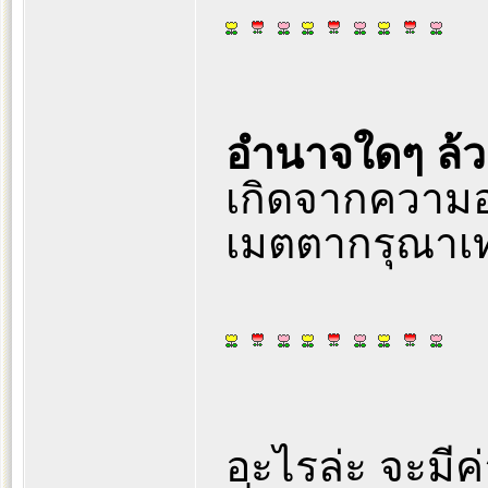
อำนาจใดๆ ล้วน
เกิดจากความ
เมตตากรุณาเท่า
อะไรล่ะ จะมีค