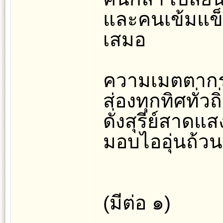
และคนเข้มแข็ง
เสมอ
ความเมตตากรุ
ส่องทุกทิศทั่วถิ
ดั่งสุรีย์สาดแส
มอบไออุ่นถ้วน
(มีต่อ ๑)