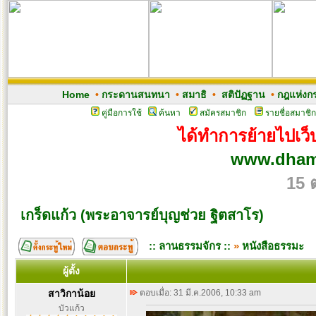
Home
•
กระดานสนทนา
•
สมาธิ
•
สติปัฏฐาน
•
กฎแห่งก
คู่มือการใช้
ค้นหา
สมัครสมาชิก
รายชื่อสมาชิก
ได้ทำการย้ายไปเว็บ
www.dham
15 
เกร็ดแก้ว (พระอาจารย์บุญช่วย ฐิตสาโร)
:: ลานธรรมจักร ::
»
หนังสือธรรมะ
ผู้ตั้ง
สาวิกาน้อย
ตอบเมื่อ: 31 มี.ค.2006, 10:33 am
บัวแก้ว