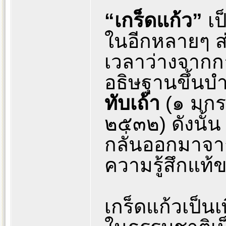
“เกร็ดแก้ว”
เป
ในอีกหลายๆ ส่
เวลาว่างจากก
อธิษฐานขึ้น
ทับเถ้า
(๑ มก
๒๕๓๒) ดังนั้น 
กลั่นออกมาจ
ความรู้สึกแท
เกร็ดแก้วเป็นเ