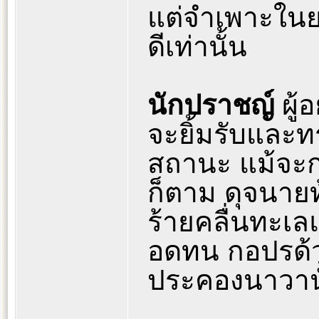
แต่จำเพาะในย
ดีเท่านั้น
นักปราชญ์
ผู้
จะยิ้มรับและท
สถานะ แม้จะก
ก็ตาม ดุจนายท
ร้ายคลื่นทะเ
อดทน กอปรด้
ประคองนาวานั้