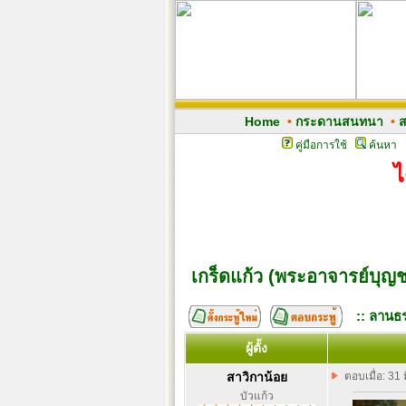
Home
•
กระดานสนทนา
•
ส
คู่มือการใช้
ค้นหา
ไ
เกร็ดแก้ว (พระอาจารย์บุญช
:: ลานธร
ผู้ตั้ง
สาวิกาน้อย
ตอบเมื่อ: 31
บัวแก้ว