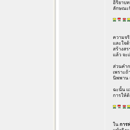
อิริยาบท
ลักษณะนี
ความจริง
และใจด้ว
สร้างสรร
แล้ว จะเ
ส่วนคำกล
เพราะถ้า
นิพพาน 
ฉะนั้น แ
การให้ด้
ใน
การ