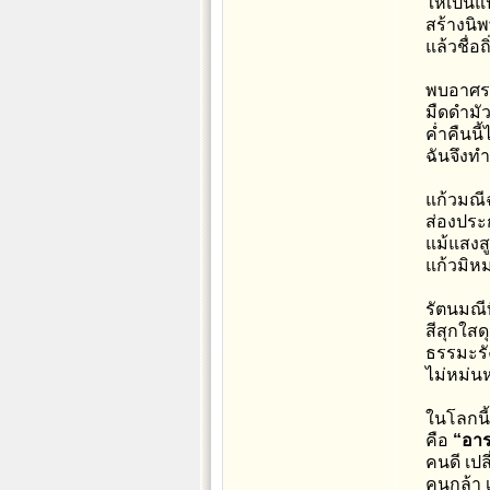
ให้เป็นแ
สร้างนิ
แล้วชื่อ
พบอาศรม
มืดดำมัว
ค่ำคืนนี
ฉันจึงท
แก้วมณีฉา
ส่องประ
แม้แสงส
แก้วมิห
รัตนมณีที่
สีสุกใสด
ธรรมะรัง
ไม่หม่น
ในโลกนี้ม
คือ
“อาร
คนดี เปล
คนกล้า เ