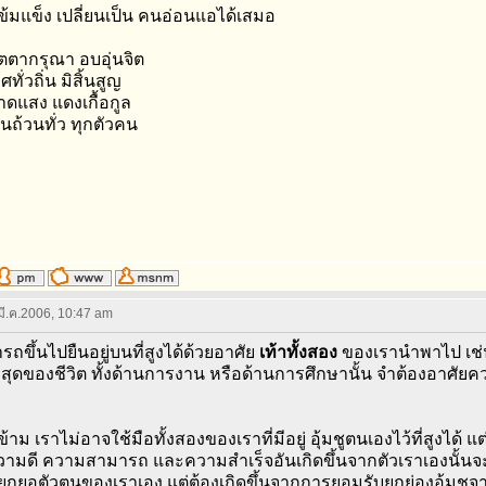
้มแข็ง เปลี่ยนเป็น คนอ่อนแอได้เสมอ
ตากรุณา อบอุ่นจิต
ศทั่วถิ่น มิสิ้นสูญ
์สาดแสง แดงเกื้อกูล
นถ้วนทั่ว ทุกตัวคน
 มี.ค.2006, 10:47 am
ถขึ้นไปยืนอยู่บนที่สูงได้ด้วยอาศัย
เท้าทั้งสอง
ของเรานำพาไป เช่น
ูงสุดของชีวิต ทั้งด้านการงาน หรือด้านการศึกษานั้น จำต้องอาศ
าม เราไม่อาจใช้มือทั้งสองของเราที่มีอยู่ อุ้มชูตนเองไว้ที่สูงได้ แต่
วามดี ความสามารถ และความสำเร็จอันเกิดขึ้นจากตัวเราเองนั้นจะเด
อตัวตนของเราเอง แต่ต้องเกิดขึ้นจากการยอมรับยกย่องอุ้มชูจากผู