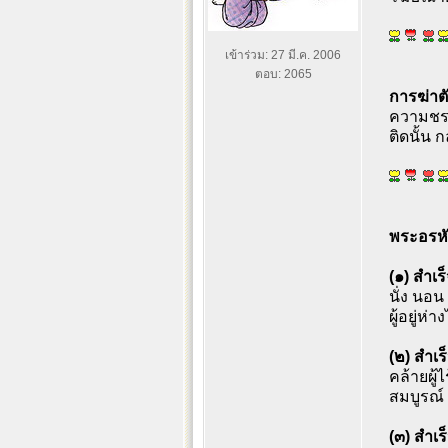
เข้าร่วม: 27 มี.ค. 2006
ตอบ: 2065
การฆ่าต
ความชรา
ติดนั้น ก
พระอรหัน
(๑) สำเ
นั่ง นอน
ผู้อยู่
(๒) สำเ
คล้ายผู้
สมบูรณ์ 
(๓) สำเ