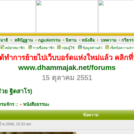
มาธิ
•
สติปัฏฐาน
•
กฎแห่งกรรม
•
นิทาน
•
หนังสือ
•
บทความ
•
กวีธร
สมัครสมาชิก
รายชื่อสมาชิก
กลุ่มผู้ใช้
ข้อมูลส่วนตัว
เช็คข้อความส่ว
ด้ทำการย้ายไปเว็บบอร์ดแห่งใหม่แล้ว คลิกที่น
www.dhammajak.net/forums
15 ตุลาคม 2551
่วย ฐิตสาโร)
รมจักร ::
»
หนังสือธรรมะ
ข้อความ
 มี.ค.2006, 10:33 am