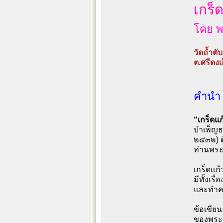
เกร็
โดย พ
วัดถ้ำตั
ต.ศรีดงเ
คำนำ
“เกร็ดแ
บำเพ็ญธ
๒๕๓๒) ดั
ท่านพระ
เกร็ดแก
มีทั้งเรื
และทำค
ข้อเขียน
ของพระศา