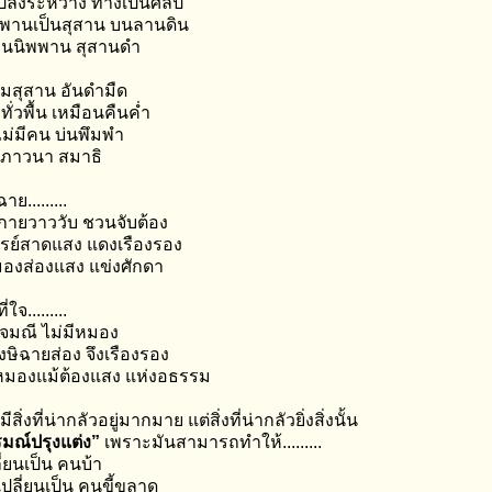
ปลงระหว่าง ทางเป็นศิลป์
พพานเป็นสุสาน บนลานดิน
ถิ่นนิพพาน สุสานดำ
สุสาน อันดำมืด
ทั่วพื้น เหมือนคืนค่ำ
้ไม่มีคน บ่นพึมพำ
ำภาวนา สมาธิ
ย.........
กายวาววับ ชวนจับต้อง
ูรย์สาดแสง แดงเรืองรอง
มองส่องแสง แข่งศักดา
ใจ.........
ุจมณี ไม่มีหมอง
ษิฉายส่อง จึงเรืองรอง
หมองแม้ต้องแสง แห่งอธรรม
ีสิ่งที่น่ากลัวอยู่มากมาย แต่สิ่งที่น่ากลัวยิ่งสิ่งนั้น
มณ์ปรุงแต่ง”
เพราะมันสามารถทำให้.........
ี่ยนเป็น คนบ้า
ปลี่ยนเป็น คนขี้ขลาด