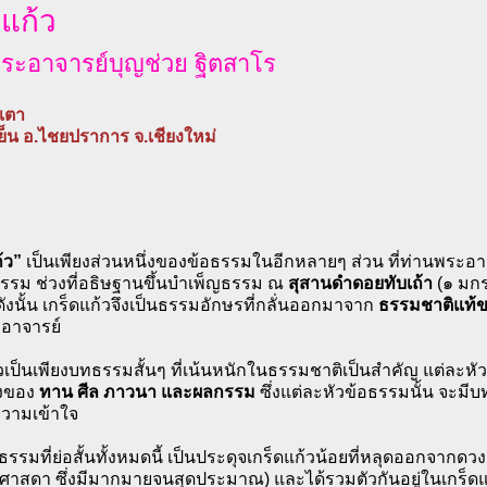
ดแก้ว
ระอาจารย์บุญช่วย ฐิตสาโร
บเตา
ย็น อ.ไชยปราการ จ.เชียงใหม่
ก้ว”
เป็นเพียงส่วนหนึ่งของข้อธรรมในอีกหลายๆ ส่วน ที่ท่านพระอา
รรม ช่วงที่อธิษฐานขึ้นบำเพ็ญธรรม ณ
สุสานดำดอยทับเถ้า
(๑ มก
งนั้น เกร็ดแก้วจึงเป็นธรรมอักษรที่กลั่นออกมาจาก
ธรรมชาติแท้ข
อาจารย์
้วเป็นเพียงบทธรรมสั้นๆ ที่เน้นหนักในธรรมชาติเป็นสำคัญ แต่ละ
่องของ
ทาน ศีล ภาวนา และผลกรรม
ซึ่งแต่ละหัวข้อธรรมนั้น จะมีบท
วามเข้าใจ
ธรรมที่ย่อสั้นทั้งหมดนี้ เป็นประดุจเกร็ดแก้วน้อยที่หลุดออกจากด
สดา ซึ่งมีมากมายจนสุดประมาณ) และได้รวมตัวกันอยู่ในเกร็ดแก้วเ