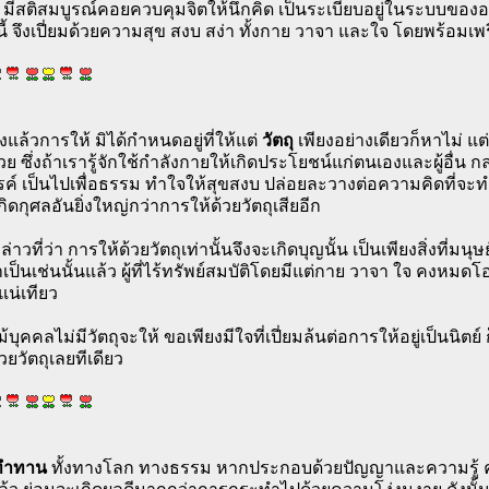
 มีสติสมบูรณ์คอยควบคุมจิตให้นึกคิด เป็นระเบียบอยู่ในระบบของอร
้ จึงเปี่ยมด้วยความสุข สงบ สง่า ทั้งกาย วาจา และใจ โดยพร้อมเพร
แล้วการให้ มิได้กำหนดอยู่ที่ให้แต่
วัตถุ
เพียงอย่างเดียวก็หาไม่ 
ย ซึ่งถ้าเรารู้จักใช้กำลังกายให้เกิดประโยชน์แก่ตนเองและผู้อื่น กล
ค์ เป็นไปเพื่อธรรม ทำใจให้สุขสงบ ปล่อยละวางต่อความคิดที่จะทำ
กิดกุศลอันยิ่งใหญ่กว่าการให้ด้วยวัตถุเสียอีก
่าวที่ว่า การให้ด้วยวัตถุเท่านั้นจึงจะเกิดบุญนั้น เป็นเพียงสิ่งที่ม
เป็นเช่นนั้นแล้ว ผู้ที่ไร้ทรัพย์สมบัติโดยมีแต่กาย วาจา ใจ คงหมดโ
แน่เทียว
ม้บุคคลไม่มีวัตถุจะให้ ขอเพียงมีใจที่เปี่ยมล้นต่อการให้อยู่เป็นนิตย
วยวัตถุเลยทีเดียว
ทำทาน
ทั้งทางโลก ทางธรรม หากประกอบด้วยปัญญาและความรู้ คว