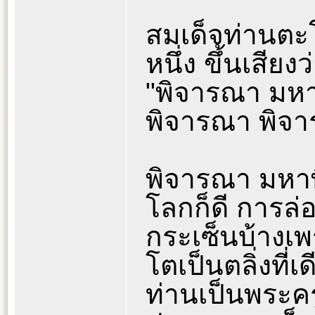
สมเด็จท่านตะโก
หนึ่ง ขึ้นเสียงว
"พิจารณา มห
พิจารณา พิจ
พิจารณา มหาพ
โลกก็ดี การล่อ
กระเซ็นบ้างเพ
โตเป็นตลิ่งที
ท่านเป็นพระคร