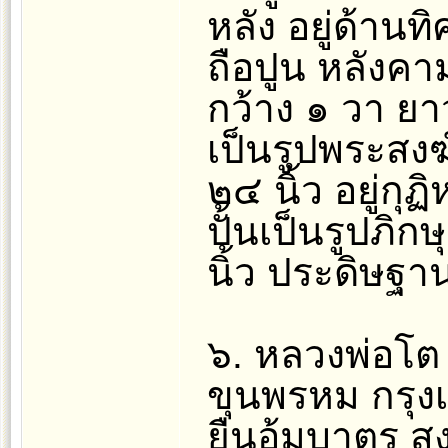
หลัง อยู่ด้านท
ถือปูน หลังคา
กว้าง ๑ วา ยา
เป็นรูปพระสงฆ์
๒๔ นิ้ว อยู่ก
ปั้นเป็นรูปภิก
นิ้ว ประดิษฐาน
๖. หลวงพ่อโต 
ขุนพรหม กรุง
ยืนอุ้มบาตร ส