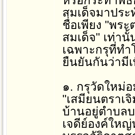
หรือกระทำพิธ
สมเด็จมาประท
ชื่อเพียง "พร
สมเด็จ" เท่านั้
เฉพาะกรุที่ท
ยืนยันกันว่ามีเ
๑. กรุวัดใหม่อม
"เสมียนตราเจิ
บ้านอยู่ตำบล
เจดีย์องค์ใหญ่หน