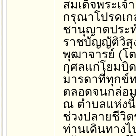
สมเด็จพระเจ้า
กรุณาโปรดเก
ชานุญาตประท
ราชบัญญัติวิ
พุฒาจารย์ (โต)
กุศลแก่โยมบ
มารดาที่ทุกข
ตลอดจนกล่อมเก
ณ ตำบลแห่งนี้
ช่วงปลายชีวิ
ท่านเดินทางไ