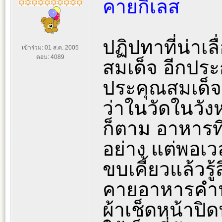
คายกิเลส
ปฏิปทาที่น่าเล
เข้าร่วม: 01 ส.ค. 2005
ตอบ: 4089
สมเด็จ อีกประก
ประคุณสมเด็จ
ว่าในวัดในวัง
ก็ตาม อาหารที
อย่าง แต่พอเว
ขบเคี้ยวแล้วรู
คายอาหารคำน
ผ้าเช็ดหน้าป