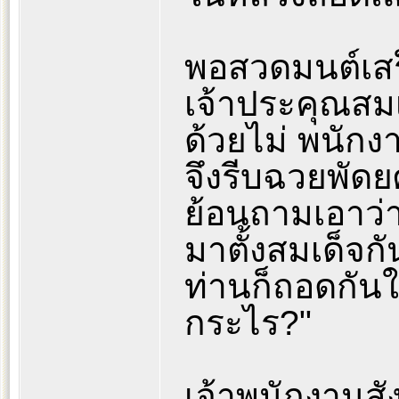
พอสวดมนต์เส
เจ้าประคุณสม
ด้วยไม่ พนักง
จึงรีบฉวยพัดย
ย้อนถามเอาว่า 
มาตั้งสมเด็จกั
ท่านก็ถอดกันใ
กระไร?"
เจ้าพนักงานสั