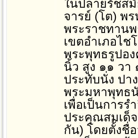
ในปลายรัชสมั
จารย์ (โต) พรห
พระราชทานพร
เขตอำเภอไชโย
พระพุทธรูปองค
นิ้ว สูง ๑๑ วา 
ประทับนั่ง ป
พระมหาพุทธนัน
เพื่อเป็นการรำ
ประคุณสมเด็
กัน) โดยตั้งชื