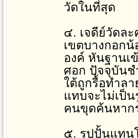
วัดในที่สุด
๔. เจดีย์วัดล
เขตบางกอกน้อย
องค์ หันฐานเ
ศอก ปัจจุบัน
ใต้ถูกรื้อทำล
แทบจะไม่เป็นรู
คนขุดค้นหากร
๕. รูปปั้นแทน