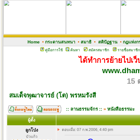
Home
•
กระดานสนทนา
•
สมาธิ
•
สติปัฏฐาน
•
กฎแห่งก
คู่มือการใช้
ค้นหา
สมัครสมาชิก
รายชื่อสมาชิก
ได้ทำการย้ายไปเว็บ
www.dham
15 
สมเด็จพุฒาจารย์ (โต) พรหมรังสี
:: ลานธรรมจักร ::
»
หนังสือธรรมะ
ผู้ตั้ง
ลูกโป่ง
ตอบเมื่อ: 07 ก.พ.2006, 4:40 pm
บัวแก้ว