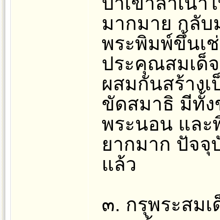
ป่าเขาลำเนาไ
มากมาย กลับม
พระพิมพ์ขึ้นเ
ประคุณสมเด็จ 
ผสมกันสร้างเป็
ขัดสมาธิ มีทั้
พระนอน และพิม
ยากมาก ปัจจุบ
แล้ว
๓. กรุพระสมเด็