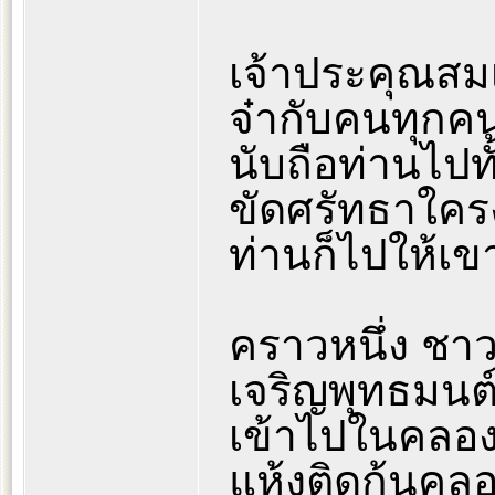
เจ้าประคุณสมเ
จ๋ากับคนทุกคน ไ
นับถือท่านไปทั
ขัดศรัทธาใคร
ท่านก็ไปให้เข
คราวหนึ่ง ชา
เจริญพุทธมนต์ท
เข้าไปในคลองเ
แห้งติดก้นคลอ