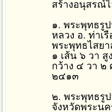
สร้างอนุสรณ์ไว
๑. พระพุทธรูป
หลวง อ. ท่าเร
พระพุทธไสยาส
๑ เส้น ๖ วา ส
กว้าง ๔ วา ๒ 
๒๔๑๓
๒. พระพุทธรูปนั
จังหวัดพระนคร