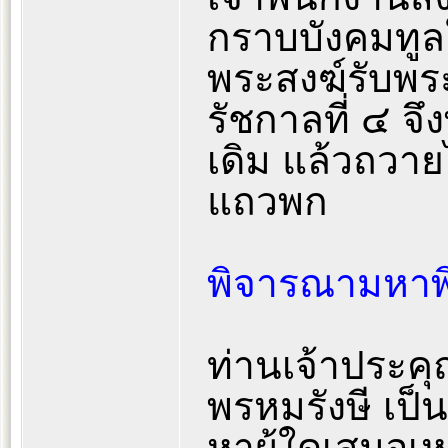
กราบบังคมทูลใ
พระสงฆ์รับพร
รัชกาลที่ ๔ จ
เดิม แล้วถวา
แถวพก
พิจารณามหา
ท่านเจ้าประค
พรหมรังษี เป
หาผู้ใดเสมอเห