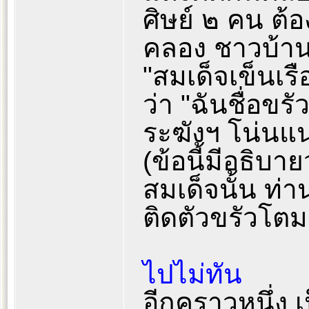
ศิษย์ ๒ คน ต้อ
คลอง ชาวบ้านเ
"สมเด็จเข็นเร
ว่า "ฉันชื่อขรั
ระฆังฯ โน่นแน
(ข้อนี้มีอธิบา
สมเด็จนั้น ท่า
ติดตัวขรัวโตม
ไปไม่ทัน
อีกคราวหนึ่ง