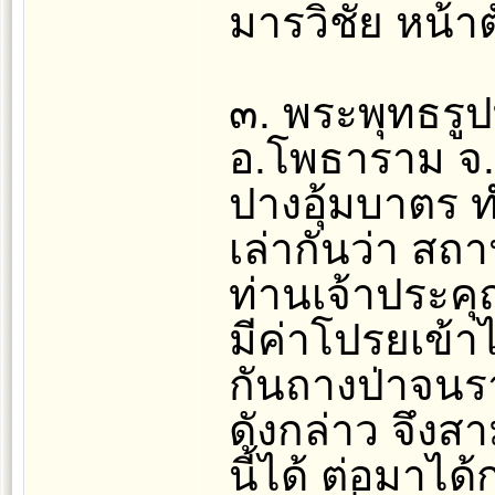
มารวิชัย หน้า
๓. พระพุทธรูป
อ.โพธาราม จ.ร
ปางอุ้มบาตร ท
เล่ากันว่า สถาน
ท่านเจ้าประคุ
มีค่าโปรยเข้า
กันถางป่าจนรา
ดังกล่าว จึงส
นี้ได้ ต่อมาไ