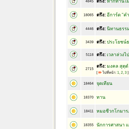
ตรึง:
หากท่านไม
4845
ตรึง:
อีการ์ด "ค
18065
ตรึง:
นิทานธรรม
4446
ตรึง:
ประโยชน์
3439
ตรึง:
เวลาล่วงไป
5118
ตรึง:
มงคล สุตฺตํ
2715
[
ไปที่หน้า:
1
,
2
,
3
]
จุดเทียน
18464
ทาน
18370
หมอชีวกโกมารภ
18411
นักการศาสนา แล
18355