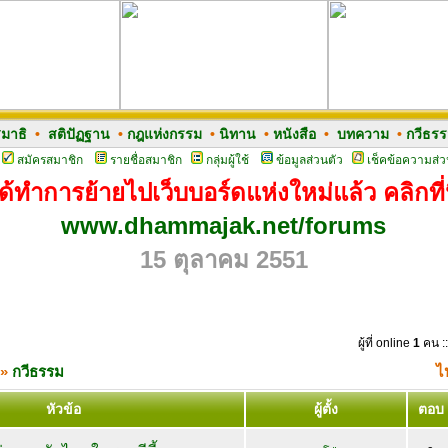
มาธิ
•
สติปัฏฐาน
•
กฎแห่งกรรม
•
นิทาน
•
หนังสือ
•
บทความ
•
กวีธร
สมัครสมาชิก
รายชื่อสมาชิก
กลุ่มผู้ใช้
ข้อมูลส่วนตัว
เช็คข้อความส่ว
ด้ทำการย้ายไปเว็บบอร์ดแห่งใหม่แล้ว คลิกที่น
www.dhammajak.net/forums
15 ตุลาคม 2551
ผู้ที่ online
1
คน ::
»
กวีธรรม
ไ
หัวข้อ
ผู้ตั้ง
ตอบ