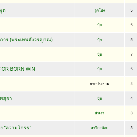
งพูด
ลูกโป่ง
5
ปุ๋ย
5
การ (พระเทพสังวรญาณ)
ปุ๋ย
5
ปุ๋ย
7
FOR BORN WIN
ปุ๋ย
5
ยายประธาน
4
นพสุธา
ปุ๋ย
4
ย่าเงา
3
อง “ความโกรธ”
สาวิกาน้อย
3