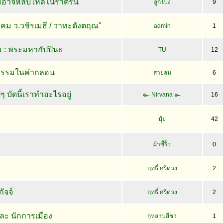
่อาจหลับไหลในราตรีนี้
ลูกโป่ง
9
ำคม ว.วชิรเมธี / วาทะดังตฤณ"
admin
1
 : พระมหากัปปินะ
TU
12
ธรรมในคำกลอน
สายลม
6
ๆ บัดนี้เราทำอะไรอยู่
๛ Nirvana ๛
16
ปุ๋ย
42
ผ้าขี้ริ้ว
0
ฤทธิ์ ศรีดวง
2
ัจจ์
ฤทธิ์ ศรีดวง
2
ะ นักการเมือง
กุหลาบสีชา
1