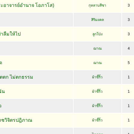
พระอาจารย์อำนาจ โอภาโส)
กุหลาบสีชา
3
สิริมงคล
3
ย่าลืมให้ไป
ลูกโป่ง
3
ฌาณ
4
ด
ฌาณ
5
ิตตก ไม่ตกธรรม
ผ้าขี้ริ้ว
1
ัน
ผ้าขี้ริ้ว
1
ว
ผ้าขี้ริ้ว
1
าชวิจิตรปฎิภาณ
ผ้าขี้ริ้ว
1