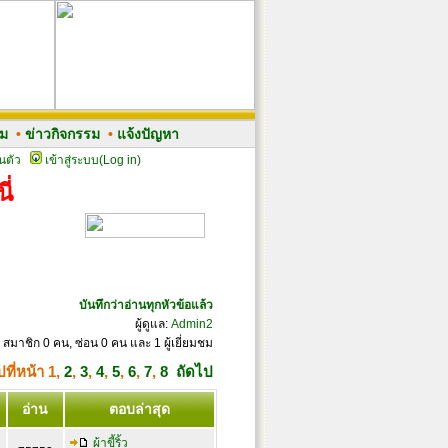
รม
•
ข่าวกิจกรรม
•
แจ้งปัญหา
นตัว
เข้าสู่ระบบ(Log in)
ี่
บันทึกว่าอ่านทุกหัวข้อแล้ว
ผู้ดูแล:
Admin2
 สมาชิก 0 คน, ซ่อน 0 คน และ 1 ผู้เยี่ยมชม
ปที่หน้า
1
,
2
,
3
,
4
,
5
,
6
,
7
,
8
ถัดไป
อ่าน
ตอบล่าสุด
ผ้าขี้ริ้ว