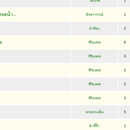
ไตรภพ
1
.หยดน้ำ...
อักษราภรณ์
1
บัวหิมะ
2
จ
สิริมงคล
6
สิริมงคล
3
สิริมงคล
2
สิริมงคล
2
สิริมงคล
3
ตรงประเด็น
5
ผ้าขี้ริ้ว
1