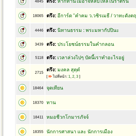
ตรึง:
หากท่านไม่อาจหลับไหลในราตรีนี้
4845
ตรึง:
อีการ์ด "คำคม ว.วชิรเมธี / วาทะดังต
18065
ตรึง:
นิทานธรรม : พระมหากัปปินะ
4446
ตรึง:
ประโยชน์ธรรมในคำกลอน
3439
ตรึง:
เวลาล่วงไปๆ บัดนี้เราทำอะไรอยู่
5118
ตรึง:
มงคล สุตฺตํ
2715
[
ไปที่หน้า:
1
,
2
,
3
]
จุดเทียน
18464
ทาน
18370
หมอชีวกโกมารภัจจ์
18411
นักการศาสนา และ นักการเมือง
18355