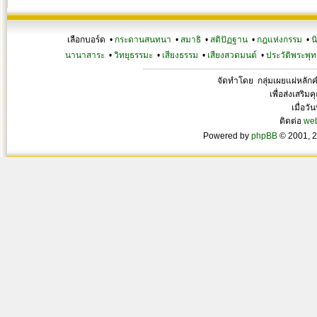
เลือกบอร์ด •
กระดานสนทนา
•
สมาธิ
•
สติปัฏฐาน
•
กฎแห่งกรรม
•
น
นานาสาระ
•
วิทยุธรรมะ
•
เสียงธรรม
•
เสียงสวดมนต์
•
ประวัติพระพุท
จัดทำโดย กลุ่มเผยแผ่หลั
เพื่อส่งเสริ
เมื่อวั
ติดต่อ
we
Powered by
phpBB
© 2001, 2