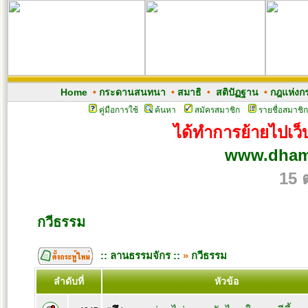
Home
•
กระดานสนทนา
•
สมาธิ
•
สติปัฏฐาน
•
กฎแห่งก
คู่มือการใช้
ค้นหา
สมัครสมาชิก
รายชื่อสมาชิก
ได้ทำการย้ายไปเว็บ
www.dham
15 
กวีธรรม
:: ลานธรรมจักร ::
»
กวีธรรม
ลำดับที่
หัวข้อ