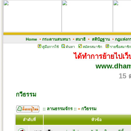
Home
•
กระดานสนทนา
•
สมาธิ
•
สติปัฏฐาน
•
กฎแห่งก
คู่มือการใช้
ค้นหา
สมัครสมาชิก
รายชื่อสมาชิก
ได้ทำการย้ายไปเว็บ
www.dham
15 
กวีธรรม
:: ลานธรรมจักร ::
»
กวีธรรม
ลำดับที่
หัวข้อ