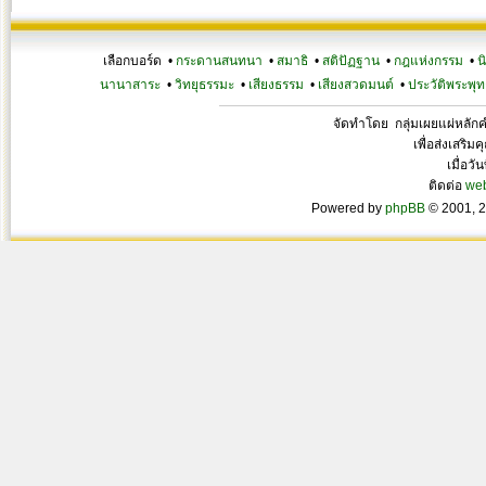
เลือกบอร์ด •
กระดานสนทนา
•
สมาธิ
•
สติปัฏฐาน
•
กฎแห่งกรรม
•
น
นานาสาระ
•
วิทยุธรรมะ
•
เสียงธรรม
•
เสียงสวดมนต์
•
ประวัติพระพุท
จัดทำโดย กลุ่มเผยแผ่หลั
เพื่อส่งเสริ
เมื่อวั
ติดต่อ
we
Powered by
phpBB
© 2001, 2