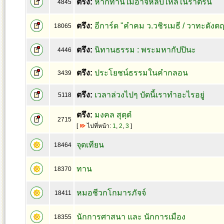
ตรึง:
หากท่านไม่อาจหลับไหลในราตรีนี้
4845
ตรึง:
อีการ์ด "คำคม ว.วชิรเมธี / วาทะดังต
18065
ตรึง:
นิทานธรรม : พระมหากัปปินะ
4446
ตรึง:
ประโยชน์ธรรมในคำกลอน
3439
ตรึง:
เวลาล่วงไปๆ บัดนี้เราทำอะไรอยู่
5118
ตรึง:
มงคล สุตฺตํ
2715
[
ไปที่หน้า:
1
,
2
,
3
]
จุดเทียน
18464
ทาน
18370
หมอชีวกโกมารภัจจ์
18411
นักการศาสนา และ นักการเมือง
18355