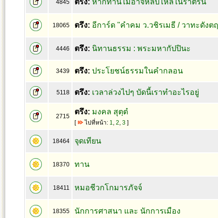
ตรึง:
หากท่านไม่อาจหลับไหลในราตรีนี้
4845
ตรึง:
อีการ์ด "คำคม ว.วชิรเมธี / วาทะดังต
18065
ตรึง:
นิทานธรรม : พระมหากัปปินะ
4446
ตรึง:
ประโยชน์ธรรมในคำกลอน
3439
ตรึง:
เวลาล่วงไปๆ บัดนี้เราทำอะไรอยู่
5118
ตรึง:
มงคล สุตฺตํ
2715
[
ไปที่หน้า:
1
,
2
,
3
]
จุดเทียน
18464
ทาน
18370
หมอชีวกโกมารภัจจ์
18411
นักการศาสนา และ นักการเมือง
18355