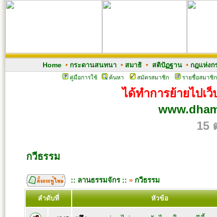
Home
•
กระดานสนทนา
•
สมาธิ
•
สติปัฏฐาน
•
กฎแห่งก
คู่มือการใช้
ค้นหา
สมัครสมาชิก
รายชื่อสมาชิก
ได้ทำการย้ายไปเว็บ
www.dham
15 
กวีธรรม
:: ลานธรรมจักร ::
»
กวีธรรม
ลำดับที่
หัวข้อ