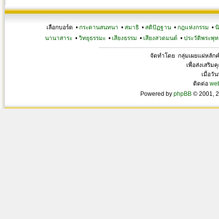
เลือกบอร์ด •
กระดานสนทนา
•
สมาธิ
•
สติปัฏฐาน
•
กฎแห่งกรรม
•
น
นานาสาระ
•
วิทยุธรรมะ
•
เสียงธรรม
•
เสียงสวดมนต์
•
ประวัติพระพุท
จัดทำโดย กลุ่มเผยแผ่หลั
เพื่อส่งเสริ
เมื่อวั
ติดต่อ
we
Powered by
phpBB
© 2001, 2