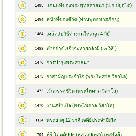
แก่นแท้ของพระพุทธศาสนา (ป.อ.ปยุตฺโต)
1495
หน้าที่ของชีวิต (ท่านพุทธทาสภิกขุ)
1494
เคล็ดลับวิธีทำงานให้สนุก 4 วิธี
1484
ทำอย่างไรจึงจะหายกลัวผี ( ๓ วิธี )
1483
การบำรุงพระศาสนา
1476
ยาสามัญประจำใจ (พระไพศาล วิสาโล)
1475
เว้นวรรคชีวิต (พระไพศาล วิสาโล)
1472
งานสร้างใจ (พระไพศาล วิสาโล)
1470
พระธาตุ 12 ราศี เจดีย์ประจำปีเกิด
1114
หิริ-โอตตัปปะ (หลวงปู่เทสก์ เทสรังสี)
794