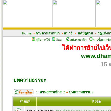
Home
•
กระดานสนทนา
•
สมาธิ
•
สติปัฏฐาน
•
กฎแห่งก
คู่มือการใช้
ค้นหา
สมัครสมาชิก
รายชื่อสมาชิก
ได้ทำการย้ายไปเว็บ
www.dham
15 
บทความธรรมะ
:: ลานธรรมจักร ::
»
บทความธรรมะ
ลำดับที่
หัวข้อ