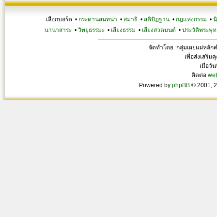
เลือกบอร์ด •
กระดานสนทนา
•
สมาธิ
•
สติปัฏฐาน
•
กฎแห่งกรรม
•
น
นานาสาระ
•
วิทยุธรรมะ
•
เสียงธรรม
•
เสียงสวดมนต์
•
ประวัติพระพุท
จัดทำโดย กลุ่มเผยแผ่หลั
เพื่อส่งเสริ
เมื่อวั
ติดต่อ
we
Powered by
phpBB
© 2001, 2