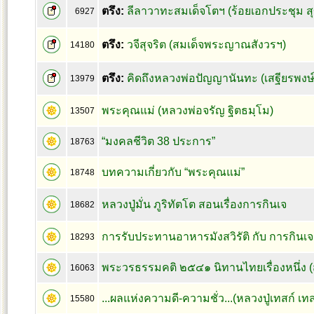
ตรึง:
ลีลาวาทะสมเด็จโตฯ (ร้อยเอกประชุม 
6927
ตรึง:
วจีสุจริต (สมเด็จพระญาณสังวรฯ)
14180
ตรึง:
คิดถึงหลวงพ่อปัญญานันทะ (เสฐียรพง
13979
พระคุณแม่ (หลวงพ่อจรัญ ฐิตธมฺโม)
13507
“มงคลชีวิต 38 ประการ”
18763
บทความเกี่ยวกับ “พระคุณแม่”
18748
หลวงปู่มั่น ภูริทัตโต สอนเรื่องการกินเจ
18682
การรับประทานอาหารมังสวิรัติ กับ การกินเจ
18293
พระวรธรรมคติ ๒๕๔๑ นิทานไทยเรื่องหนึ่ง 
16063
...ผลแห่งความดี-ความชั่ว...(หลวงปู่เทสก์ เทส
15580