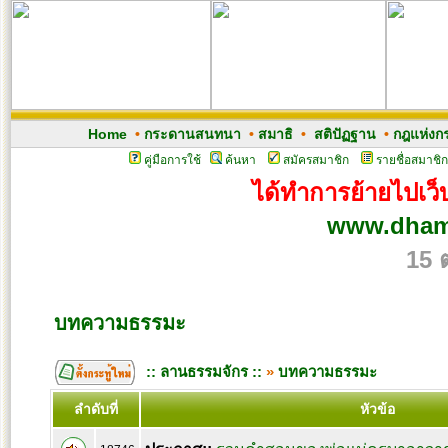
Home
•
กระดานสนทนา
•
สมาธิ
•
สติปัฏฐาน
•
กฎแห่งก
คู่มือการใช้
ค้นหา
สมัครสมาชิก
รายชื่อสมาชิก
ได้ทำการย้ายไปเว็บ
www.dham
15 
บทความธรรมะ
:: ลานธรรมจักร ::
»
บทความธรรมะ
ลำดับที่
หัวข้อ