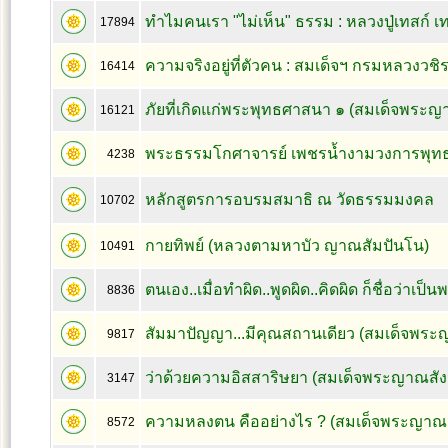
ทำไมคนเรา "ไม่เห็น" ธรรม : หลวงปู่เทสก์ เท
17894
ความจริงอยู่ที่ตัวคน : สมเด็จฯ กรมหลวงวช
16414
ภัยที่เกิดแก่พระพุทธศาสนา ๑ (สมเด็จพระญ
16121
พระธรรมโกศาจารย์ เพชรน้ำงามวงการพุ
4238
หลักสูตรการอบรมสมาธิ ณ วัดธรรมมงคล
10702
กายทิพย์ (หลวงตามหาบัว ญาณสัมปันโน)
10491
ตนเอง..เมื่อทำผิด..พูดผิด..คิดผิด ก็ชื่อว่าเป
8836
สัมมาปัญญา...มีคุณสถานเดียว (สมเด็จพระ
9817
ว่าด้วยความอิสสาริษยา (สมเด็จพระญาณสัง
3147
ความหลงตน คืออย่างไร ? (สมเด็จพระญาณส
8572