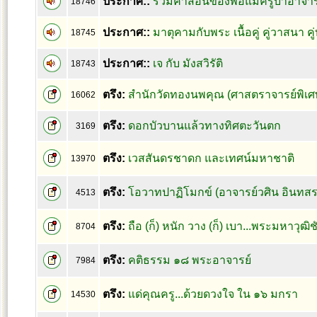
ประกาศ::
รวมคำสอนของพ่อแม่ครูบาอาจาร
18746
ประกาศ::
มาตุคามกับพระ เนื้อคู่ คู่วาสนา ค
18745
ประกาศ::
เจ กับ มังสวิรัติ
18743
ตรึง:
สำนักวัดทองนพคุณ (ศาสตราจารย์พิเศ
16062
ตรึง:
ดอกบัวบานแล้วทางทิศตะวันตก
3169
ตรึง:
เวสสันดรชาดก และเทศน์มหาชาติ
13970
ตรึง:
โอวาทปาฏิโมกข์ (อาจารย์วศิน อินทสร
4513
ตรึง:
ถือ (ก็) หนัก วาง (ก็) เบา...พระมหาวุฒิช
8704
ตรึง:
คติธรรม ๑๘ พระอาจารย์
7984
ตรึง:
แด่คุณครู...ด้วยดวงใจ ใน ๑๖ มกรา
14530