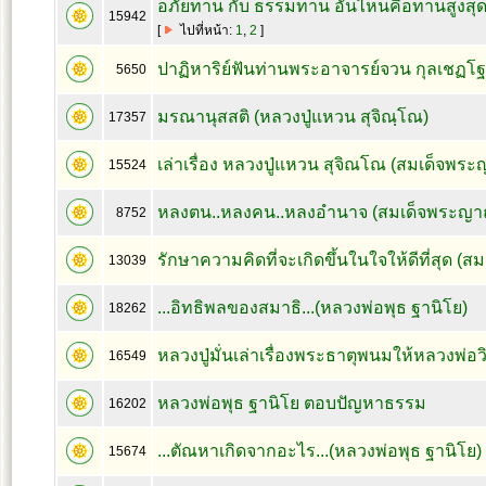
อภัยทาน กับ ธรรมทาน อันไหนคือทานสูงสุ
15942
[
ไปที่หน้า:
1
,
2
]
ปาฏิหาริย์ฟันท่านพระอาจารย์จวน กุลเชฏโฐ
5650
มรณานุสสติ (หลวงปู่แหวน สุจิณฺโณ)
17357
เล่าเรื่อง หลวงปู่แหวน สุจิณโณ (สมเด็จพร
15524
หลงตน..หลงคน..หลงอำนาจ (สมเด็จพระญา
8752
รักษาความคิดที่จะเกิดขึ้นในใจให้ดีที่สุด 
13039
...อิทธิพลของสมาธิ...(หลวงพ่อพุธ ฐานิโย)
18262
หลวงปู่มั่นเล่าเรื่องพระธาตุพนมให้หลวงพ่อวิร
16549
หลวงพ่อพุธ ฐานิโย ตอบปัญหาธรรม
16202
...ตัณหาเกิดจากอะไร...(หลวงพ่อพุธ ฐานิโย)
15674