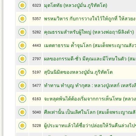
มุตโตทัย (หลวงปู่มั่น ภูริทัตโต)
6323
พรหมวิหาร กับการวางใจไว้ให้ถูกที่ ให้สวย
5357
คุณธรรมสำหรับผู้ใหญ่ (หลวงพ่อฤาษีลิงดำ)
5282
เมตตาธรรม ค้ำจุนโลก (สมเด็จพระญาณสังว
4443
ผลของกรรมดี-ชั่ว มีคุณและมีโทษในตัว (ส
2797
สุบินนิมิตของหลวงปู่มั่น ภูริทัตโต
5197
ทำทาน ทำบุญ ทำกุศล : หลวงปู่เทสก์ เทสรังส
5477
จะหลุดพ้นได้ต้องเริ่มจากการเห็นโทษ (หลวงป
6163
ศีลเท่านั้น เป็นเลิศในโลก (สมเด็จพระญาณส
5040
ผู้ประมาทแล้วได้ชื่อว่าปล่อยให้วันคืนล่วงไปๆ
5228