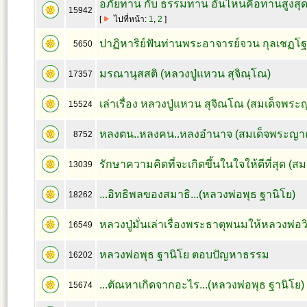
อภัยทาน กับ ธรรมทาน อันไหนคือทานสูงสุ
15942
[
ไปที่หน้า:
1
,
2
]
ปาฏิหาริย์ฟันท่านพระอาจารย์จวน กุลเชฏโฐ
5650
มรณานุสสติ (หลวงปู่แหวน สุจิณฺโณ)
17357
เล่าเรื่อง หลวงปู่แหวน สุจิณโณ (สมเด็จพร
15524
หลงตน..หลงคน..หลงอำนาจ (สมเด็จพระญา
8752
รักษาความคิดที่จะเกิดขึ้นในใจให้ดีที่สุด 
13039
...อิทธิพลของสมาธิ...(หลวงพ่อพุธ ฐานิโย)
18262
หลวงปู่มั่นเล่าเรื่องพระธาตุพนมให้หลวงพ่อวิร
16549
หลวงพ่อพุธ ฐานิโย ตอบปัญหาธรรม
16202
...ตัณหาเกิดจากอะไร...(หลวงพ่อพุธ ฐานิโย)
15674