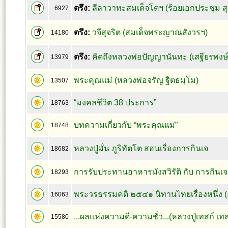
ตรึง:
ลีลาวาทะสมเด็จโตฯ (ร้อยเอกประชุม 
6927
ตรึง:
วจีสุจริต (สมเด็จพระญาณสังวรฯ)
14180
ตรึง:
คิดถึงหลวงพ่อปัญญานันทะ (เสฐียรพง
13979
พระคุณแม่ (หลวงพ่อจรัญ ฐิตธมฺโม)
13507
“มงคลชีวิต 38 ประการ”
18763
บทความเกี่ยวกับ “พระคุณแม่”
18748
หลวงปู่มั่น ภูริทัตโต สอนเรื่องการกินเจ
18682
การรับประทานอาหารมังสวิรัติ กับ การกินเจ
18293
พระวรธรรมคติ ๒๕๔๑ นิทานไทยเรื่องหนึ่ง 
16063
...ผลแห่งความดี-ความชั่ว...(หลวงปู่เทสก์ เทส
15580