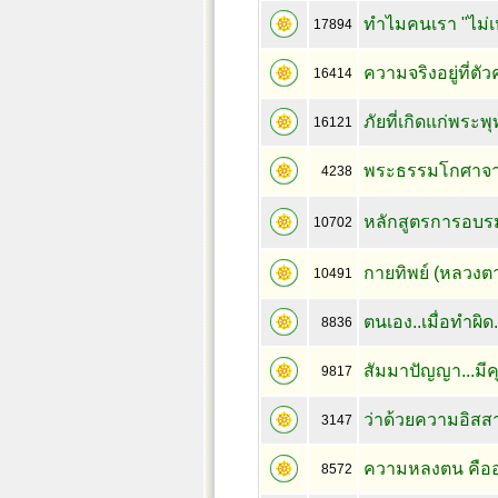
ทำไมคนเรา "ไม่เห็
17894
ความจริงอยู่ที่ต
16414
ภัยที่เกิดแก่พร
16121
พระธรรมโกศาจา
4238
หลักสูตรการอบร
10702
กายทิพย์ (หลวง
10491
ตนเอง..เมื่อทำผิด.
8836
สัมมาปัญญา...มี
9817
ว่าด้วยความอิสส
3147
ความหลงตน คืออ
8572