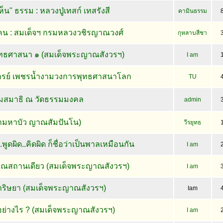
น" ธรรม : หลวงปู่เทสก์ เทสรังสี
คามินธรรม
ัวคน : สมเด็จฯ กรมหลวงวชิรญาณวงศ์
กุหลาบสีชา
ะพุทธศาสนา ๑ (สมเด็จพระญาณสังวรฯ)
I am
รย์ เพชรน้ำงามวงการพุทธศาสนาโลก
TU
มสมาธิ ณ วัดธรรมมงคล
admin
ตามหาบัว ญาณสัมปันโน)
วีรยุทธ
.พูดผิด..คิดผิด ก็ชื่อว่าเป็นพาลเหมือนกัน
I am
คุณสถานเดียว (สมเด็จพระญาณสังวรฯ)
I am
าริษยา (สมเด็จพระญาณสังวรฯ)
Iam
ย่างไร ? (สมเด็จพระญาณสังวรฯ)
I am