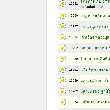
อภัยทาน กับ ธรร
15942
[
ไปที่หน้า:
1
,
2
]
ปาฏิหาริย์ฟันท่
5650
มรณานุสสติ (หลวง
17357
เล่าเรื่อง หลวงป
15524
หลงตน..หลงคน..
8752
รักษาความคิดที่จ
13039
...อิทธิพลของสมา
18262
หลวงปู่มั่นเล่าเร
16549
หลวงพ่อพุธ ฐาน
16202
...ตัณหาเกิดจากอ
15674