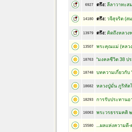
ตรึง:
ลีลาวาทะสม
6927
ตรึง:
วจีสุจริต (
14180
ตรึง:
คิดถึงหลวง
13979
พระคุณแม่ (หลวง
13507
“มงคลชีวิต 38 ป
18763
บทความเกี่ยวกับ 
18748
หลวงปู่มั่น ภูริท
18682
การรับประทานอาหา
18293
พระวรธรรมคติ ๒๕
16063
...ผลแห่งความดี-ค
15580