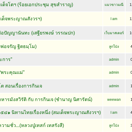
เด็จโตฯ (ร้อยเอกประชุม สุขสำราญ)
แมวขาวมณี
1
สมเด็จพระญาณสังวรฯ)
I am
1
พ่อปัญญานันทะ (เสฐียรพงษ์ วรรณปก)
เว็บมาสเตอร์
1
พ่อจรัญ ฐิตธมฺโม)
ลูกโป่ง
ระการ”
admin
“พระคุณแม่”
admin
ัตโต สอนเรื่องการกินเจ
admin
รมังสวิรัติ กับ การกินเจ (ชำนาญ นิศารัตน์)
weewan
๔๑ นิทานไทยเรื่องหนึ่ง (สมเด็จพระญาณสังวรฯ)
I am
วามชั่ว...(หลวงปู่เทสก์ เทสรังสี)
ลูกโป่ง