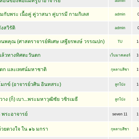
สอนของพ่อแม่ครูบาอาจารย์
admin
กับพระ เนื้อคู่ คู่วาสนา คู่บารมี กามกิเลส
admin
ังสวิรัติ
admin
งนพคุณ (ศาสตราจารย์พิเศษ เสฐียรพงษ์ วรรณปก)
TU
1
ล้วทางทิศตะวันตก
เว็บมาสเตอร์
1
ดก และเทศน์มหาชาติ
กุหลาบสีชา
1
มกข์ (อาจารย์วศิน อินทสระ)
ลูกโป่ง
1
ก วาง (ก็) เบา...พระมหาวุฒิชัย วชิรเมธี
ลูกโป่ง
1
 พระอาจารย์
seven 11
1
.ด้วยดวงใจ ใน ๑๖ มกรา
กุหลาบสีชา
1