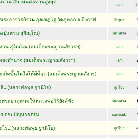
มทาน อันไหนคือทานสูงสุด
I am
2
านพระอาจารย์จวน กุลเชฏโฐ วัดภูทอก จ.บึงกาฬ
วีรยุทธ
ปู่แหวน สุจิณฺโณ)
ทัพหลวง
ู่แหวน สุจิณโณ (สมเด็จพระญาณสังวรฯ)
I am
หลงอำนาจ (สมเด็จพระญาณสังวรฯ)
I am
ะเกิดขึ้นในใจให้ดีที่สุด (สมเด็จพระญาณสังวร)
I am
ธิ...(หลวงพ่อพุธ ฐานิโย)
ลูกโป่ง
ื่องพระธาตุพนมให้หลวงพ่อวิริยังค์ฟัง
ทัพหลวง
ิโย ตอบปัญหาธรรม
santisuk
ะไร...(หลวงพ่อพุธ ฐานิโย)
ลูกโป่ง