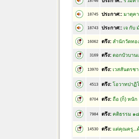
ประกาศ::
รวมคำ
18746
ประกาศ::
มาตุคาม
18745
ประกาศ::
เจ กับ ม
18743
ตรึง:
สำนักวัดทอ
16062
ตรึง:
ดอกบัวบานแ
3169
ตรึง:
เวสสันดรชา
13970
ตรึง:
โอวาทปาฏิโ
4513
ตรึง:
ถือ (ก็) หนั
8704
ตรึง:
คติธรรม ๑๘
7984
ตรึง:
แด่คุณครู..
14530