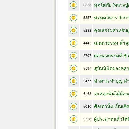
มุตโตทัย (หลวงปู่ม
6323
พรหมวิหาร กับการ
5357
คุณธรรมสำหรับผู้
5282
เมตตาธรรม ค้ำจ
4443
ผลของกรรมดี-ชั่
2797
สุบินนิมิตของหลวงป
5197
ทำทาน ทำบุญ ทำกุ
5477
จะหลุดพ้นได้ต้อง
6163
ศีลเท่านั้น เป็น
5040
ผู้ประมาทแล้วได้ช
5228