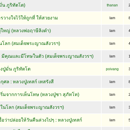
ั่น ภูริทัตโต)
thanan
วางใจไว้ให้ถูกที่ ให้สวยงาม
Iam
ใหญ่ (หลวงพ่อฤาษีลิงดำ)
Iam
ุนโลก (สมเด็จพระญาณสังวรฯ)
Iam
ว มีคุณและมีโทษในตัว (สมเด็จพระญาณสังวรฯ)
Iam
ู่มั่น ภูริทัตโต
poivang
ศล : หลวงปู่เทสก์ เทสรังสี
Iam
เริ่มจากการเห็นโทษ (หลวงปู่ชา สุภัทโท)
Iam
เลิศในโลก (สมเด็จพระญาณสังวรฯ)
Iam
ื่อว่าปล่อยให้วันคืนล่วงไปๆ : หลวงปู่เทสก์
Iam