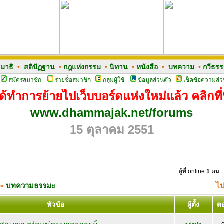
มาธิ
•
สติปัฏฐาน
•
กฎแห่งกรรม
•
นิทาน
•
หนังสือ
•
บทความ
•
กวีธร
สมัครสมาชิก
รายชื่อสมาชิก
กลุ่มผู้ใช้
ข้อมูลส่วนตัว
เช็คข้อความส่ว
ด้ทำการย้ายไปเว็บบอร์ดแห่งใหม่แล้ว คลิกที่น
www.dhammajak.net/forums
15 ตุลาคม 2551
ผู้ที่ online
1
คน ::
»
บทความธรรมะ
ไป
หัวข้อ
ผู้ตั้ง
ต