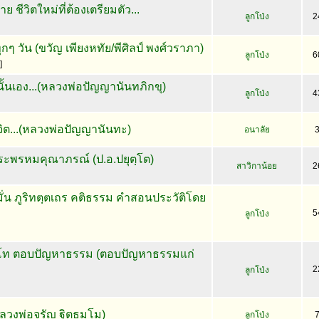
ย ชีวิตใหม่ที่ต้องเตรียมตัว...
ลูกโป่ง
2
ๆ วัน (ขวัญ เพียงหทัย/พีศิลป์ พงศ์วราภา)
ลูกโป่ง
6
]
่นนั้นเอง...(หลวงพ่อปัญญานันทภิกขุ)
ลูกโป่ง
4
ต...(หลวงพ่อปัญญานันทะ)
อนาลัย
พระพรหมคุณาภรณ์ (ป.อ.ปยุตฺโต)
สาวิกาน้อย
2
่น ภูริทตฺตเถร คติธรรม คำสอนประวัติโดย
5
ลูกโป่ง
ทโท ตอบปัญหาธรรม (ตอบปัญหาธรรมแก่
2
ลูกโป่ง
(หลวงพ่อจรัญ ฐิตธมฺโม)
ลูกโป่ง