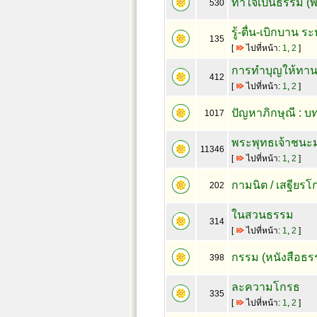
ทำใจเป็นธรรม (พ
530
รู้-ตื่น-เบิกบาน ร
135
[
ไปที่หน้า:
1
,
2
]
การทำบุญให้ทา
412
[
ไปที่หน้า:
1
,
2
]
ปัญหาภิกษุณี :
1017
พระพุทธเจ้าชนะม
11346
[
ไปที่หน้า:
1
,
2
]
กามนิต / เสฐียร
202
ในสวนธรรม
314
[
ไปที่หน้า:
1
,
2
]
กรรม (หนังสือธ
398
ละความโกรธ
335
[
ไปที่หน้า:
1
,
2
]