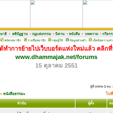
มาธิ
•
สติปัฏฐาน
•
กฎแห่งกรรม
•
นิทาน
•
หนังสือ
•
บทความ
•
กวีธร
สมัครสมาชิก
รายชื่อสมาชิก
กลุ่มผู้ใช้
ข้อมูลส่วนตัว
เช็คข้อความส่ว
ด้ทำการย้ายไปเว็บบอร์ดแห่งใหม่แล้ว คลิกที่น
www.dhammajak.net/forums
15 ตุลาคม 2551
ผู้ที่ online
1
คน ::
»
หนังสือธรรมะ
ไปที
หัวข้อ
ผู้ตั้ง
ต