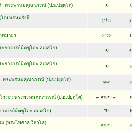
้ : พระพรหมคุณาภรณ์ (ป.อ.ปยุตฺโต)
TU
(โต) พรหมรังสี
ลูกโป่ง
2
ภาพมายา
bingo
1
พระอาจารย์มิตซูโอะ คเวสโก)
TU
4
พระอาจารย์มิตซูโอะ คเวสโก)
TU
3
..พระพรหมคุณาภรณ์ (ป.อ.ปยุตฺโต)
new
2
กรธ : พระพรหมคุณาภรณ์ (ป.อ.ปยุตฺโต)
๛ สายลม ๛
1
อาจารย์มิตซูโอะ คเวสโก)
TU
1
ม (พระไพศาล วิสาโล)
สายลม
2