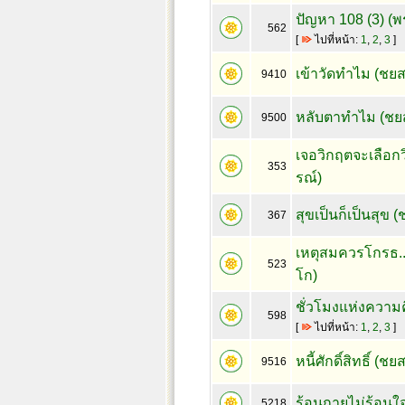
ปัญหา 108 (3) (
562
[
ไปที่หน้า:
1
,
2
,
3
]
เข้าวัดทำไม (ชยส
9410
หลับตาทำไม (ชยส
9500
เจอวิกฤตจะเลือกว
353
รณ์)
สุขเป็นก็เป็นสุข 
367
เหตุสมควรโกรธ..
523
โก)
ชั่วโมงแห่งความค
598
[
ไปที่หน้า:
1
,
2
,
3
]
หนี้ศักดิ์สิทธิ์ (ช
9516
ร้อนกายไม่ร้อนใ
5218