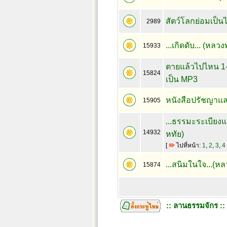
สัตว์โลกย่อมเป็น
2989
...เกิดดับ... (หล
15933
ตายแล้วไปไหน 1-
15824
เป็น MP3
หนังสือปรัชญาแ
15905
...ธรรมะระเบียงแ
14932
หทัย)
[
ไปที่หน้า:
1
,
2
,
3
,
4
...สนิมในใจ...(หล
15874
:: ลานธรรมจักร ::