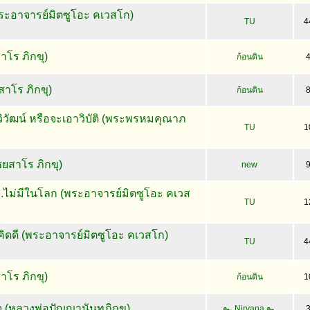
พระอาจารย์มิตซูโอะ คเวสโก)
TU
4
าโร ภิกขุ)
ก้อนดิน
าโร ภิกขุ)
ก้อนดิน
ิวัฒน์ หรือจะเอาวิบัติ (พระพรหมคุณาภ
TU
1
(ชยสาโร ภิกขุ)
new
.ไม่มีในโลก (พระอาจารย์มิตซูโอะ คเวส
TU
1
ิดดี (พระอาจารย์มิตซูโอะ คเวสโก)
TU
4
ยสาโร ภิกขุ)
ก้อนดิน
1
จ (หลวงพ่อปัญญานันทภิกขุ)
๛ Nirvana ๛