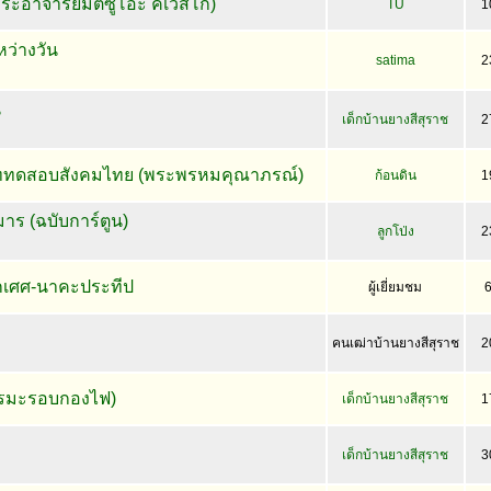
ระอาจารย์มิตซูโอะ คเวสโก)
TU
1
ะหว่างวัน
satima
2
น
เด็กบ้านยางสีสุราช
2
 บททดสอบสังคมไทย (พระพรหมคุณาภรณ์)
ก้อนดิน
1
าร (ฉบับการ์ตูน)
ลูกโป่ง
2
โกเศศ-นาคะประทีป
ผู้เยี่ยมชม
คนเฒ่าบ้านยางสีสุราช
2
รรมะรอบกองไฟ)
เด็กบ้านยางสีสุราช
1
เด็กบ้านยางสีสุราช
3