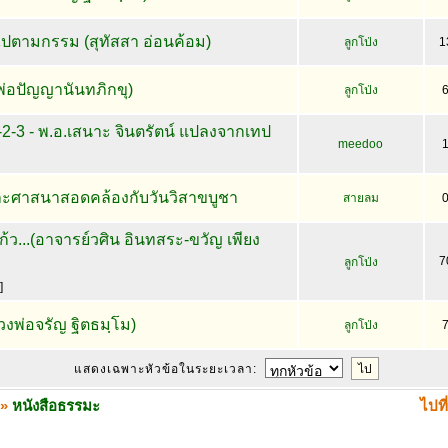
ไปตามกรรม (สุทัสสา อ่อนค้อม)
ลูกโป่ง
1
วงพ่อปัญญานันทภิกขุ)
ลูกโป่ง
2-3 - พ.อ.เสนาะ จินตรัตน์ แปลงจากเทป
meedoo
ละศาสนาสอดคล้องกับวันวิสาขบูชา
สายลม
ก้ว...(อาจารย์วศิน อินทสระ-ขวัญ เพียง
7
ลูกโป่ง
]
วงพ่อจรัญ ฐิตธมฺโม)
ลูกโป่ง
แสดงเฉพาะหัวข้อในระยะเวลา:
»
หนังสือธรรมะ
ไปที