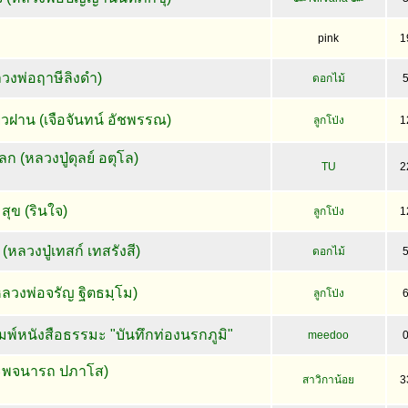
pink
1
งพ่อฤาษีลิงดำ)
ดอกไม้
ยวฝาน (เจือจันทน์ อัชพรรณ)
ลูกโป่ง
1
ลก (หลวงปู่ดุลย์ อตุโล)
TU
2
สุข (รินใจ)
ลูกโป่ง
1
(หลวงปู่เทสก์ เทสรังสี)
ดอกไม้
.(หลวงพ่อจรัญ ฐิตธมฺโม)
ลูกโป่ง
มพ์หนังสือธรรมะ "บันทึกท่องนรกภูมิ"
meedoo
ะพจนารถ ปภาโส)
สาวิกาน้อย
3