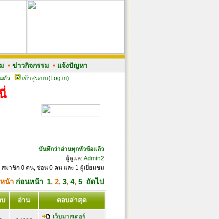
รม
•
ข่าวกิจกรรม
•
แจ้งปัญหา
นตัว
เข้าสู่ระบบ(Log in)
ี่
บันทึกว่าอ่านทุกหัวข้อแล้ว
ผู้ดูแล:
Admin2
 สมาชิก 0 คน, ซ่อน 0 คน และ 1 ผู้เยี่ยมชม
่หน้า
ก่อนหน้า
1
,
2
,
3
,
4
,
5
ถัดไป
อบ
อ่าน
ตอบล่าสุด
เว็บมาสเตอร์