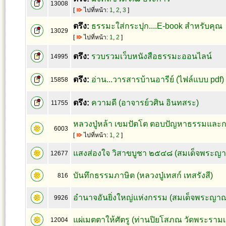
13008
[
ไปที่หน้า:
1
,
2
,
3
]
ตรึง:
ธรรมะใส่กระปุก....E-book สำหรับคุณ
13029
[
ไปที่หน้า:
1
,
2
]
ตรึง:
รวบรวมเว็บหนังสือธรรมะออนไลน์
14995
ตรึง:
อ่าน...วารสารบ้านอารีย์ (ไฟล์แบบ pdf)
15858
ตรึง:
ความดี (อาจารย์วศิน อินทสระ)
11755
หลวงปู่หล้า เขมปัตโต ตอบปัญหาธรรมและก
6003
[
ไปที่หน้า:
1
,
2
]
แสงส่องใจ วิสาขบูชา ๒๕๔๘ (สมเด็จพระญา
12677
บันทึกธรรมภาษิต (หลวงปู่เทสก์ เทสรังสี)
816
อำนาจอันยิ่งใหญ่แห่งกรรม (สมเด็จพระญาณ
9926
แผ่เมตตาให้ศัตรู (ท่านปิยโสภณ วัดพระรามเ
12004