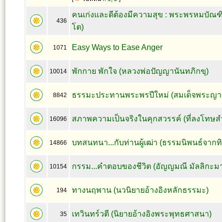
คนเก่งและดีต้องมีความสุข : พระพรหมบัณฑิต
436
โต)
Easy Ways to Ease Anger
1071
พักกาย พักใจ (หลวงพ่อปัญญานันทภิกขุ)
10014
ธรรมะประทานพระพรปีใหม่ (สมเด็จพระญา
8842
สภาพความเป็นจริงในคุกสวรรค์ (ที่ลงโทษสำห
16096
บทสนทนา...กับท่านผู้เฒ่า (ธรรมนิพนธ์จากทิ
14866
กรรม...คำตอบของชีวิต (อัญญมณี มัลลิกะม
10154
ทางนฤพาน (นวนิยายอ้างอิงหลักธรรมะ)
194
เทวินทร์วตี (นิยายอ้างอิงพระพุทธศาสนา)
35