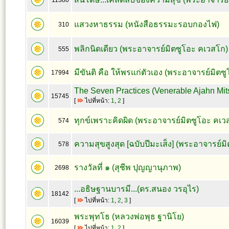
11380
แสวงหาธรรม (หนังสือธรรมะรอบกองไฟ)
310
พลิกนิดเดียว (พระอาจารย์มิตซูโอะ คเวสโก)
555
มีขันติ คือ ให้พรแก่ตัวเอง (พระอาจารย์มิตซ
17994
The Seven Practices (Venerable Ajahn Mi
15745
[
ไปที่หน้า:
1
,
2
]
ทุกข์เพราะคิดผิด (พระอาจารย์มิตซูโอะ คเว
574
ความสุขสูงสุด [ฉบับปีมะเส็ง] (พระอาจารย์ม
578
รางวัลที่ ๑ (สุชีพ ปุญญานุภาพ)
2698
...อธิษฐานบารมี...(ดร.สนอง วรอุไร)
18142
[
ไปที่หน้า:
1
,
2
,
3
]
พระพุทโธ (หลวงพ่อพุธ ฐานิโย)
16039
[
ไปที่หน้า:
1
,
2
]