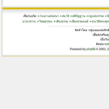
เลือกบอร์ด •
กระดานสนทนา
•
สมาธิ
•
สติปัฏฐาน
•
กฎแห่งกรรม
•
น
นานาสาระ
•
วิทยุธรรมะ
•
เสียงธรรม
•
เสียงสวดมนต์
•
ประวัติพระพุท
จัดทำโดย กลุ่มเผยแผ่หลั
เพื่อส่งเสริ
เมื่อวั
ติดต่อ
we
Powered by
phpBB
© 2001, 2