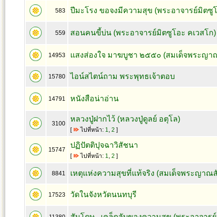
ปีมะโรง ขอจงมีความสุข (พระอาจารย์มิตซู
583
สอนคนขี้บ่น (พระอาจารย์มิตซูโอะ คเวสโก)
559
แสงส่องใจ มาฆบูชา ๒๕๕๐ (สมเด็จพระญาณ
14953
ไอน์สไตน์ถาม พระพุทธเจ้าตอบ
15780
หนังสือน่าอ่าน
14791
หลวงปู่ฝากไว้ (หลวงปู่ดูลย์ อตุโล)
3100
[
ไปที่หน้า:
1
,
2
]
ปฏิปัตติปุจฉาวิสัชนา
15747
[
ไปที่หน้า:
1
,
2
]
เหตุแห่งความสุขที่แท้จริง (สมเด็จพระญาณส
8841
วัดในจังหวัดนนทบุรี
17523
สันโดษ...เคล็ดลับของความสุข (พระอาจารย์