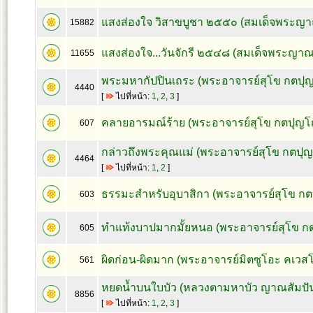
แสงส่องใจ วิสาขบูชา ๒๕๕๐ (สมเด็จพระญา
15882
แสงส่องใจ...วันจักรี ๒๕๔๘ (สมเด็จพระญาณ
11655
พระมหากัปปินเถระ (พระอาจารย์สุโข กตปุ
4440
[
ไปที่หน้า:
1
,
2
,
3
]
คลายอารมณ์ร้าย (พระอาจารย์สุโข กตปุญโ
607
กล่าวถึงพระคุณแม่ (พระอาจารย์สุโข กตปุ
4464
[
ไปที่หน้า:
1
,
2
]
ธรรมะสำหรับอุบาสิกา (พระอาจารย์สุโข ก
603
ทำแท้งบาปมากมั้ยหนอ (พระอาจารย์สุโข ก
605
ผิดก่อน-ผิดมาก (พระอาจารย์มิตซูโอะ คเวส
561
หยดน้ำบนใบบัว (หลวงตามหาบัว ญาณสัมปั
8856
[
ไปที่หน้า:
1
,
2
,
3
]