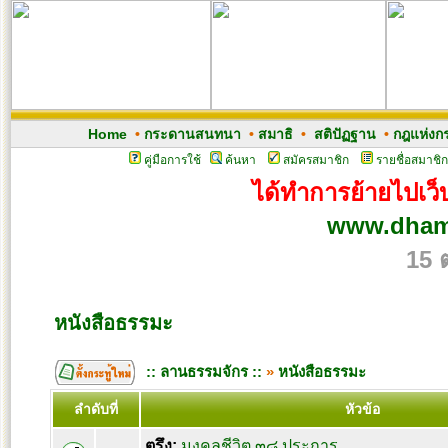
Home
•
กระดานสนทนา
•
สมาธิ
•
สติปัฏฐาน
•
กฎแห่งก
คู่มือการใช้
ค้นหา
สมัครสมาชิก
รายชื่อสมาชิก
ได้ทำการย้ายไปเว็บ
www.dham
15 
หนังสือธรรมะ
:: ลานธรรมจักร ::
»
หนังสือธรรมะ
ลำดับที่
หัวข้อ
ตรึง:
มงคลชีวิต ๓๘ ประการ