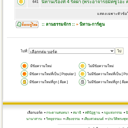
นิทานเรื่องที่ 4 รีดผ้า (พระอาจารย์มิตซูโอะ
641
แสดงเฉพาะหัวข้อ
:: ลานธรรมจักร ::
»
นิทาน-การ์ตูน
ไปที่:
มีข้อความใหม่
ไม่มีข้อความใหม่
มีข้อความใหม่ที่เป็น [ Popular ]
ไม่มีข้อความใหม่ที่เป็น [ Po
มีข้อความใหม่ที่ถูก [ ล๊อค ]
ไม่มีข้อความใหม่ที่ถูก [ ล๊อค
เลือกบอร์ด •
กระดานสนทนา
•
สมาธิ
•
สติปัฏฐาน
•
กฎแห่งกรรม
•
น
นานาสาระ
•
วิทยุธรรมะ
•
เสียงธรรม
•
เสียงสวดมนต์
•
ประวัติพระพุท