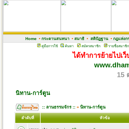
Home
•
กระดานสนทนา
•
สมาธิ
•
สติปัฏฐาน
•
กฎแห่งก
คู่มือการใช้
ค้นหา
สมัครสมาชิก
รายชื่อสมาชิก
ได้ทำการย้ายไปเว็บ
www.dham
15 
นิทาน-การ์ตูน
:: ลานธรรมจักร ::
»
นิทาน-การ์ตูน
ลำดับที่
หัวข้อ