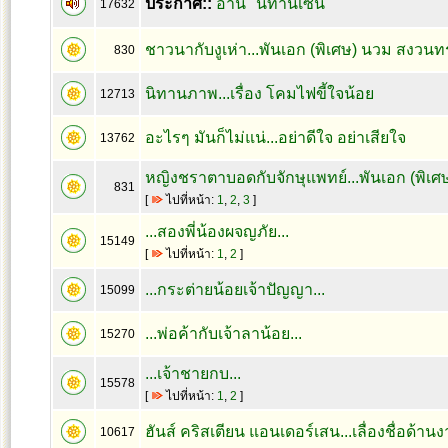
ประกาศ::
อ่าน "นิทานเซน"
17632
ชาวนากับงูเห่า...พันเอก (พิเศษ) นวม สงวนทร
830
นิทานภาพ...เรื่อง โคมไฟขี้ใจน้อย
12713
อะไรๆ มันก็ไม่แน่...อย่าดีใจ อย่าเสียใจ
13762
หญิงชราตาบอดกับจักษุแพทย์...พันเอก (พิเศ
831
[
ไปที่หน้า:
1
,
2
,
3
]
...สองพี่น้องผจญภัย...
15149
[
ไปที่หน้า:
1
,
2
]
...กระต่ายน้อยเจ้าปัญญา...
15099
...พ่อค้ากับเจ้าลาน้อย...
15270
...เจ้าชายกบ...
15578
[
ไปที่หน้า:
1
,
2
]
ฮันส์ คริสเตียน แอนเดอร์เสน...เลื่องชื่อด้า
10617