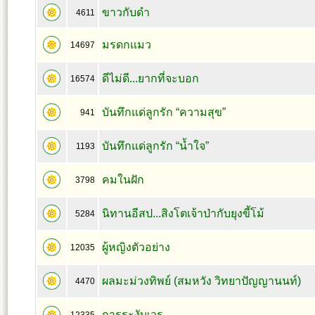
ขาวกับดำ
4611
มรดกแมว
14697
ดีไม่ดี...ยากที่จะบอก
16574
บันทึกแด่ลูกรัก “ความสุข”
941
บันทึกแด่ลูกรัก “น้ำใจ”
1193
คมในฝัก
3798
นิทานอีสป...สิงโตเจ้าป่ากับยุงขี้โม้
5284
ผู้หญิงตัวอย่าง
12035
ผลมะม่วงทิพย์ (สมหวัง วิทยาปัญญานนท์)
4470
การระงับเวร