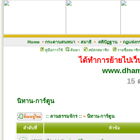
Home
•
กระดานสนทนา
•
สมาธิ
•
สติปัฏฐาน
•
กฎแห่งก
คู่มือการใช้
ค้นหา
สมัครสมาชิก
รายชื่อสมาชิก
ได้ทำการย้ายไปเว็บ
www.dham
15 
นิทาน-การ์ตูน
:: ลานธรรมจักร ::
»
นิทาน-การ์ตูน
ลำดับที่
หัวข้อ