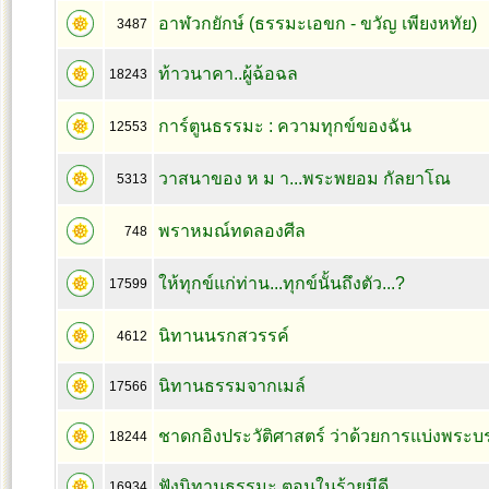
อาฬวกยักษ์ (ธรรมะเอขก - ขวัญ เพียงหทัย)
3487
ท้าวนาคา..ผู้ฉ้อฉล
18243
การ์ตูนธรรมะ : ความทุกข์ของฉัน
12553
วาสนาของ ห ม า...พระพยอม กัลยาโณ
5313
พราหมณ์ทดลองศีล
748
ให้ทุกข์แก่ท่าน...ทุกข์นั้นถึงตัว...?
17599
นิทานนรกสวรรค์
4612
นิทานธรรมจากเมล์
17566
ชาดกอิงประวัติศาสตร์ ว่าด้วยการแบ่งพระบร
18244
ฟังนิทานธรรมะ ตอนในร้ายมีดี
16934