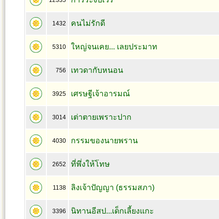
12335
คนไม่รักดี
1432
ใหญ่จนเคย... เลยประมาท
5310
เทวดากับหนอน
756
เศรษฐีเจ้าอารมณ์
3925
เต่าตายเพราะปาก
3014
กรรมของนายพราน
4030
ที่พึ่งให้โทษ
2652
ลิงเจ้าปัญญา (ธรรมสภา)
1138
นิทานอีสป...เด็กเลี้ยงแกะ
3396