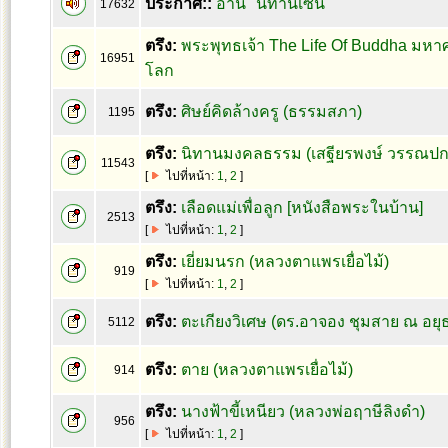
ประกาศ::
อ่าน "นิทานเซน"
17632
ตรึง:
พระพุทธเจ้า The Life Of Buddha มหา
16951
โลก
ตรึง:
ศิษย์คิดล้างครู (ธรรมสภา)
1195
ตรึง:
นิทานมงคลธรรม (เสฐียรพงษ์ วรรณปก
11543
[
ไปที่หน้า:
1
,
2
]
ตรึง:
เลือดแม่เพื่อลูก [หนังสือพระในบ้าน]
2513
[
ไปที่หน้า:
1
,
2
]
ตรึง:
เยี่ยมนรก (หลวงตาแพรเยื่อไม้)
919
[
ไปที่หน้า:
1
,
2
]
ตรึง:
ตะเกียงวิเศษ (ดร.อาจอง ชุมสาย ณ อยุ
5112
ตรึง:
ตาย (หลวงตาแพรเยื่อไม้)
914
ตรึง:
นางฟ้าขี้เหนียว (หลวงพ่อฤาษีลิงดำ)
956
[
ไปที่หน้า:
1
,
2
]