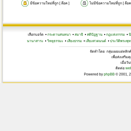
มีข้อความใหม่ที่ถูก [ ล๊อค ]
ไม่มีข้อความใหม่ที่ถูก [ ล๊อค
เลือกบอร์ด •
กระดานสนทนา
•
สมาธิ
•
สติปัฏฐาน
•
กฎแห่งกรรม
•
น
นานาสาระ
•
วิทยุธรรมะ
•
เสียงธรรม
•
เสียงสวดมนต์
•
ประวัติพระพุท
จัดทำโดย กลุ่มเผยแผ่หลั
เพื่อส่งเสริ
เมื่อวั
ติดต่อ
we
Powered by
phpBB
© 2001, 2