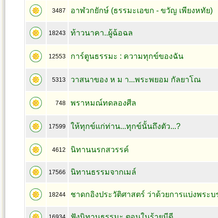
อาฬวกยักษ์ (ธรรมะเอขก - ขวัญ เพียงหทัย)
3487
ท้าวนาคา..ผู้ฉ้อฉล
18243
การ์ตูนธรรมะ : ความทุกข์ของฉัน
12553
วาสนาของ ห ม า...พระพยอม กัลยาโณ
5313
พราหมณ์ทดลองศีล
748
ให้ทุกข์แก่ท่าน...ทุกข์นั้นถึงตัว...?
17599
นิทานนรกสวรรค์
4612
นิทานธรรมจากเมล์
17566
ชาดกอิงประวัติศาสตร์ ว่าด้วยการแบ่งพระบร
18244
ฟังนิทานธรรมะ ตอนในร้ายมีดี
16934