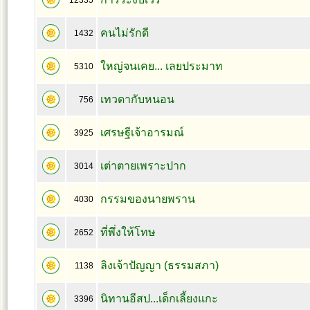
12335
คนไม่รักดี
1432
ใหญ่จนเคย... เลยประมาท
5310
เทวดากับหนอน
756
เศรษฐีเจ้าอารมณ์
3925
เต่าตายเพราะปาก
3014
กรรมของนายพราน
4030
ที่พึ่งให้โทษ
2652
ลิงเจ้าปัญญา (ธรรมสภา)
1138
นิทานอีสป...เด็กเลี้ยงแกะ
3396