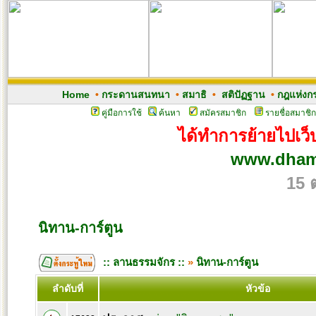
Home
•
กระดานสนทนา
•
สมาธิ
•
สติปัฏฐาน
•
กฎแห่งก
คู่มือการใช้
ค้นหา
สมัครสมาชิก
รายชื่อสมาชิก
ได้ทำการย้ายไปเว็บ
www.dham
15 
นิทาน-การ์ตูน
:: ลานธรรมจักร ::
»
นิทาน-การ์ตูน
ลำดับที่
หัวข้อ