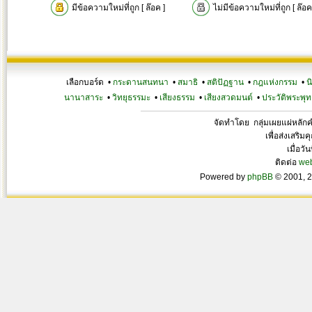
มีข้อความใหม่ที่ถูก [ ล๊อค ]
ไม่มีข้อความใหม่ที่ถูก [ ล๊อค
เลือกบอร์ด •
กระดานสนทนา
•
สมาธิ
•
สติปัฏฐาน
•
กฎแห่งกรรม
•
น
นานาสาระ
•
วิทยุธรรมะ
•
เสียงธรรม
•
เสียงสวดมนต์
•
ประวัติพระพุท
จัดทำโดย กลุ่มเผยแผ่หลั
เพื่อส่งเสริ
เมื่อวั
ติดต่อ
we
Powered by
phpBB
© 2001, 2