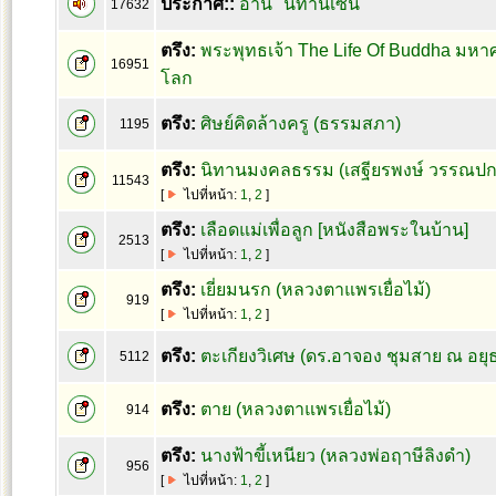
ประกาศ::
อ่าน "นิทานเซน"
17632
ตรึง:
พระพุทธเจ้า The Life Of Buddha มหา
16951
โลก
ตรึง:
ศิษย์คิดล้างครู (ธรรมสภา)
1195
ตรึง:
นิทานมงคลธรรม (เสฐียรพงษ์ วรรณปก
11543
[
ไปที่หน้า:
1
,
2
]
ตรึง:
เลือดแม่เพื่อลูก [หนังสือพระในบ้าน]
2513
[
ไปที่หน้า:
1
,
2
]
ตรึง:
เยี่ยมนรก (หลวงตาแพรเยื่อไม้)
919
[
ไปที่หน้า:
1
,
2
]
ตรึง:
ตะเกียงวิเศษ (ดร.อาจอง ชุมสาย ณ อยุ
5112
ตรึง:
ตาย (หลวงตาแพรเยื่อไม้)
914
ตรึง:
นางฟ้าขี้เหนียว (หลวงพ่อฤาษีลิงดำ)
956
[
ไปที่หน้า:
1
,
2
]