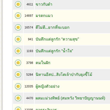
ขาวกับดำ
4611
มรดกแมว
14697
ดีไม่ดี...ยากที่จะบอก
16574
บันทึกแด่ลูกรัก “ความสุข”
941
บันทึกแด่ลูกรัก “น้ำใจ”
1193
คมในฝัก
3798
นิทานอีสป...สิงโตเจ้าป่ากับยุงขี้โม้
5284
ผู้หญิงตัวอย่าง
12035
ผลมะม่วงทิพย์ (สมหวัง วิทยาปัญญานนท์)
4470
การระงับเวร