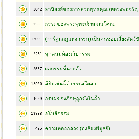
อานิสงส์ของการสวดพุทธคุณ (หลวงพ่อจรัญ 
1042
กรรมของพระพุทธเจ้าสมณโคดม
2331
(การ์ตูนกฎแห่งกรรม) เป็นคนชอบเลี้ยงสัตว์ข
12091
ทุกคนมีห้องเก็บกรรม
2251
ผลกรรมที่น่ากลัว
2557
มีจิตเช่นนี้ทำกรรมใดมา
12926
กรรมของภิกษุถูกขังในถ้ำ
4629
อโหสิกรรม
13838
ความหลอกลวง (ท.เลียงพิบูลย์)
425