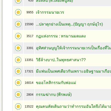
สิ่งลี้ลับ (ท.เลียงพิบูลย์)
435
เจ้ากรรมนายเวร
9955
...ปลาดุกย่างเป็นเหตุ...(ปัญญา ฤกษ์อุไร)
15590
กฏแห่งกรรม : ทรมานมดแดง
3517
อุทิศส่วนบุญให้เจ้ากรรมนายเวรเป็นเรื่องที่
3391
วิธีล้างบาป..ในพุทธศาสนา??
13351
มีแฟนเป็นเพศเดียวกันเพราะอธิษฐานมาเกือ
17321
ขออโหสิกรรมกับพ่อแม่
16014
กรรมฆ่ากบ (พีรพงษ์)
2804
คุณคนหัดเดินถามว่าทำกรรมอันใดจึงได้มาอย
13522