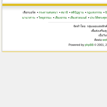
เลือกบอร์ด •
กระดานสนทนา
•
สมาธิ
•
สติปัฏฐาน
•
กฎแห่งกรรม
•
น
นานาสาระ
•
วิทยุธรรมะ
•
เสียงธรรม
•
เสียงสวดมนต์
•
ประวัติพระพุท
จัดทำโดย กลุ่มเผยแผ่หลั
เพื่อส่งเสริ
เมื่อวั
ติดต่อ
we
Powered by
phpBB
© 2001, 2