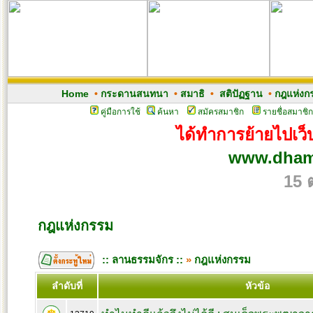
Home
•
กระดานสนทนา
•
สมาธิ
•
สติปัฏฐาน
•
กฎแห่งก
คู่มือการใช้
ค้นหา
สมัครสมาชิก
รายชื่อสมาชิก
ได้ทำการย้ายไปเว็บ
www.dham
15 
กฎแห่งกรรม
:: ลานธรรมจักร ::
»
กฎแห่งกรรม
ลำดับที่
หัวข้อ