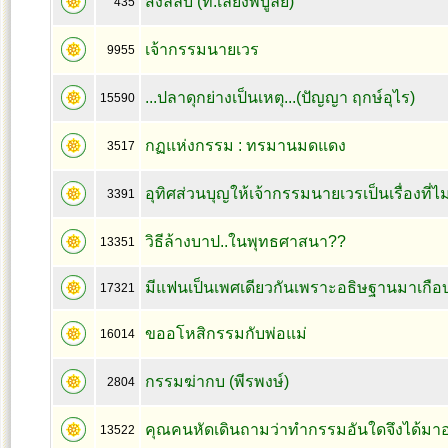
สิ่งลี้ลับ (ท.เลียงพิบูลย์)
435
เจ้ากรรมนายเวร
9955
...ปลาดุกย่างเป็นเหตุ...(ปัญญา ฤกษ์อุไร)
15590
กฏแห่งกรรม : ทรมานมดแดง
3517
อุทิศส่วนบุญให้เจ้ากรรมนายเวรเป็นเรื่องที่
3391
วิธีล้างบาป..ในพุทธศาสนา??
13351
มีแฟนเป็นเพศเดียวกันเพราะอธิษฐานมาเกือ
17321
ขออโหสิกรรมกับพ่อแม่
16014
กรรมฆ่ากบ (พีรพงษ์)
2804
คุณคนหัดเดินถามว่าทำกรรมอันใดจึงได้มาอย
13522