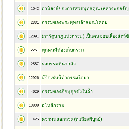
อานิสงส์ของการสวดพุทธคุณ (หลวงพ่อจรัญ 
1042
กรรมของพระพุทธเจ้าสมณโคดม
2331
(การ์ตูนกฎแห่งกรรม) เป็นคนชอบเลี้ยงสัตว์ข
12091
ทุกคนมีห้องเก็บกรรม
2251
ผลกรรมที่น่ากลัว
2557
มีจิตเช่นนี้ทำกรรมใดมา
12926
กรรมของภิกษุถูกขังในถ้ำ
4629
อโหสิกรรม
13838
ความหลอกลวง (ท.เลียงพิบูลย์)
425