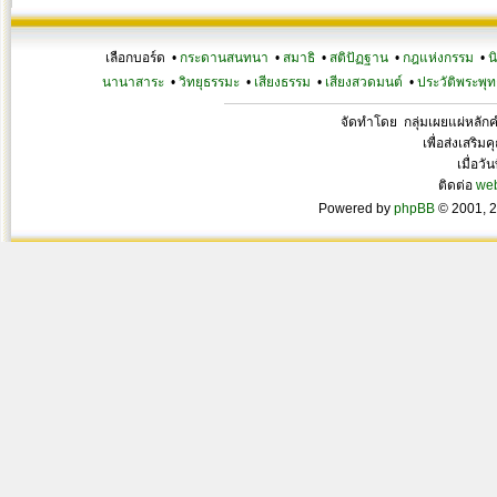
เลือกบอร์ด •
กระดานสนทนา
•
สมาธิ
•
สติปัฏฐาน
•
กฎแห่งกรรม
•
น
นานาสาระ
•
วิทยุธรรมะ
•
เสียงธรรม
•
เสียงสวดมนต์
•
ประวัติพระพุท
จัดทำโดย กลุ่มเผยแผ่หลั
เพื่อส่งเสริ
เมื่อวั
ติดต่อ
we
Powered by
phpBB
© 2001, 2