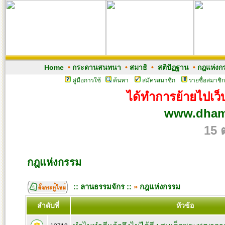
Home
•
กระดานสนทนา
•
สมาธิ
•
สติปัฏฐาน
•
กฎแห่งก
คู่มือการใช้
ค้นหา
สมัครสมาชิก
รายชื่อสมาชิก
ได้ทำการย้ายไปเว็บ
www.dham
15 
กฎแห่งกรรม
:: ลานธรรมจักร ::
»
กฎแห่งกรรม
ลำดับที่
หัวข้อ