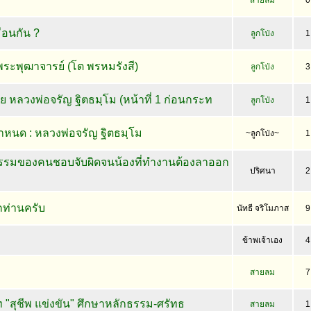
สายลม
0
ือนกัน ?
ลูกโป่ง
1
ะพุฒาจารย์ (โต พรหมรังสี)
ลูกโป่ง
3
ดย หลวงพ่อจรัญ ฐิตธมฺโม (หน้าที่ 1 ก่อนกระท
ลูกโป่ง
1
หนด : หลวงพ่อจรัญ ฐิตธมฺโม
~ลูกโป่ง~
1
รมของคนชอบจับผิดจนน้องที่ทำงานต้องลาออก
ปริศนา
2
กท่านครับ
นัทธี จริโมภาส
9
ข้าพเจ้าเอง
4
า
สายลม
7
สุชีพ แข่งขัน" ศึกษาหลักธรรม-ศรัทธ
สายลม
1