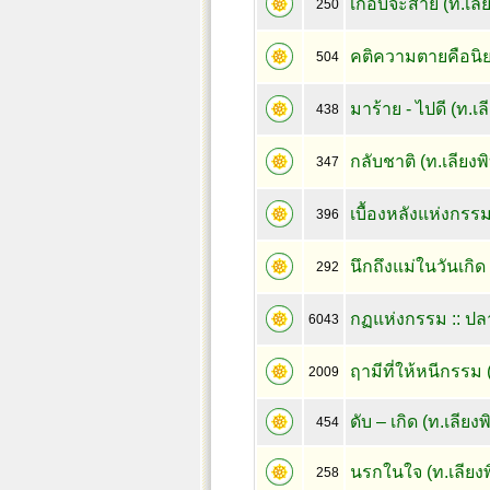
เกือบจะสาย (ท.เลียง
250
คติความตายคือนิยา
504
มาร้าย - ไปดี (ท.เลี
438
กลับชาติ (ท.เลียงพิ
347
เบื้องหลังแห่งกรรม 
396
นึกถึงแม่ในวันเกิด 
292
กฏแห่งกรรม :: ปล
6043
ฤามีที่ให้หนีกรร
2009
ดับ – เกิด (ท.เลียงพิ
454
นรกในใจ (ท.เลียงพิ
258