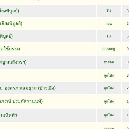
ยงพิบูลย์)
TU
3
ียงพิบูลย์)
new
2
ิบูลย์)
TU
5
ชดใช้กรรม
poivang
0
ระญาณสังวรฯ)
สายลม
3
ลูกโป่ง
3
..องสรภาณมธุรส (บ๋าวเอิง)
ลูกโป่ง
2
าภรณ์ ประภัศรานนท์)
ลูกโป่ง
1
ินเหินฟ้า
ลูกโป่ง
1