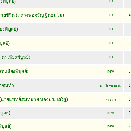
พิบูลย์)
TU
6
ยชีวิต (หลวงพ่อจรัญ ฐิตธมฺโม)
TU
4
ยงพิบูลย์)
TU
3
บูลย์)
TU
8
(ท.เลียงพิบูลย์)
TU
3
(ท.เลียงพิบูลย์)
new
3
าชนหัว
๛ Nirvana ๛
1
ม (นายแพทย์สมหมาย ทองประเสริฐ)
สายลม
3
บูลย์)
new
3
บูลย์)
new
2