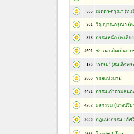
เมตตา-กรุณา (ท.เลี
365
วิญญาณกรุณา (ท.เล
361
กรรมหนัก (ท.เลียงพ
378
ชาวนาเกิดเป็นกา
4601
“กรรม” (สมเด็จพ
185
รอยแห่งบาป
2806
กรรมเก่าตามสนอง.
4491
ผลกรรม (นางปรีย
4282
กฎแห่งกรรม : อัศว
2656
โลงศพ 1 โลง