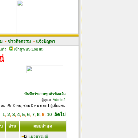
รม
•
ข่าวกิจกรรม
•
แจ้งปัญหา
นตัว
เข้าสู่ระบบ(Log in)
ี่
บันทึกว่าอ่านทุกหัวข้อแล้ว
ผู้ดูแล:
Admin2
 สมาชิก 0 คน, ซ่อน 0 คน และ 1 ผู้เยี่ยมชม
1
,
2
,
3
,
4
,
5
,
6
,
7
,
8
,
9
,
10
ถัดไป
บ
อ่าน
ตอบล่าสุด
แมวขาวมณี