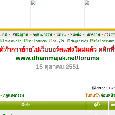
มาธิ
•
สติปัฏฐาน
•
กฎแห่งกรรม
•
นิทาน
•
หนังสือ
•
บทความ
•
กวีธร
สมัครสมาชิก
รายชื่อสมาชิก
กลุ่มผู้ใช้
ข้อมูลส่วนตัว
เช็คข้อความส่ว
ด้ทำการย้ายไปเว็บบอร์ดแห่งใหม่แล้ว คลิกที่น
www.dhammajak.net/forums
15 ตุลาคม 2551
ผู้ที่ online
1
คน ::
»
กฎแห่งกรรม
ไปที่หน้า
ก่อนหน้า
หัวข้อ
ผู้ตั้ง
ตอ