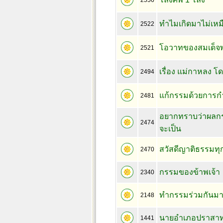
2556
ทำไมเกิดมาไม่เหม
2522
โอวาทของสมเด็จพร
2521
เรื่อง แม่กาหลง โ
2494
แก้กรรมด้วยการกำ
2481
อยากทราบว่าผลกร
2474
จะเป็น
สวัสดีญาติธรรมทุ
2470
กรรมของข้าพเจ้า
2340
ทำกรรมร่วมกันม
2148
นายอำเภอปราสาท "
1441