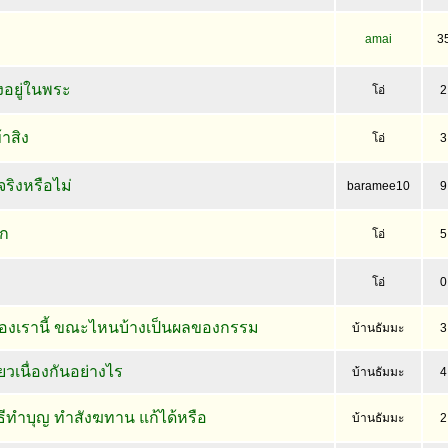
amai
3
งอยู่ในพระ
โอ่
2
าสิง
โอ่
3
ริงหรือไม่
baramee10
9
ูก
โอ่
5
โอ่
0
ของเรานี้ ขณะไหนบ้างเป็นผลของกรรม
บ้านธัมมะ
3
ยวเนื่องกันอย่างไร
บ้านธัมมะ
4
ธีทำบุญ ทำสังฆทาน แก้ได้หรือ
บ้านธัมมะ
2