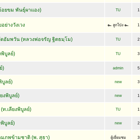
อ้อยขม พันธุ์ผาแอง)
TU
1
อย่างวังเวง
๛ ลูกโป่ง ๛
1
ัดอัมพวัน (หลวงพ่อจรัญ ฐิตธมฺโม)
TU
2
พิบูลย์)
TU
3
ย์)
admin
5
บูลย์)
new
3
งพิบูลย์)
new
1
ท.เลียงพิบูลย์)
TU
1
พิบูลย์)
new
2
ภพข้ามชาติ (พ. สุธา)
ผู้เยี่ยมชม
3