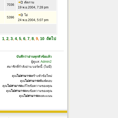
ตัดกาม
7036
19 พ.ย.2004, 7:28 pm
โอ่
5396
24 พ.ย.2004, 5:07 pm
1
,
2
,
3
,
4
,
5
,
6
,
7
,
8
,
9
,
10
ถัดไป
บันทึกว่าอ่านทุกหัวข้อแล้ว
ผู้ดูแล:
Admin2
สมาชิกที่กำลังอ่าน บอร์ดนี้: (ไม่มี)
คุณ
ไม่สามารถ
สร้างหัวข้อใหม่
คุณ
ไม่สามารถ
พิมพ์ตอบ
คุณ
ไม่สามารถ
แก้ไขข้อความของคุณ
คุณ
ไม่สามารถ
ลบข้อความของคุณ
คุณ
ไม่สามารถ
ลงคะแนน