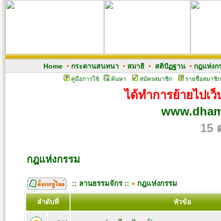
Home
•
กระดานสนทนา
•
สมาธิ
•
สติปัฏฐาน
•
กฎแห่งก
คู่มือการใช้
ค้นหา
สมัครสมาชิก
รายชื่อสมาชิก
ได้ทำการย้ายไปเว็บ
www.dham
15 
กฎแห่งกรรม
:: ลานธรรมจักร ::
»
กฎแห่งกรรม
ลำดับที่
หัวข้อ