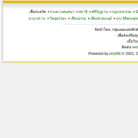
เลือกบอร์ด •
กระดานสนทนา
•
สมาธิ
•
สติปัฏฐาน
•
กฎแห่งกรรม
•
น
นานาสาระ
•
วิทยุธรรมะ
•
เสียงธรรม
•
เสียงสวดมนต์
•
ประวัติพระพุท
จัดทำโดย กลุ่มเผยแผ่หลั
เพื่อส่งเสริ
เมื่อวั
ติดต่อ
we
Powered by
phpBB
© 2001, 2