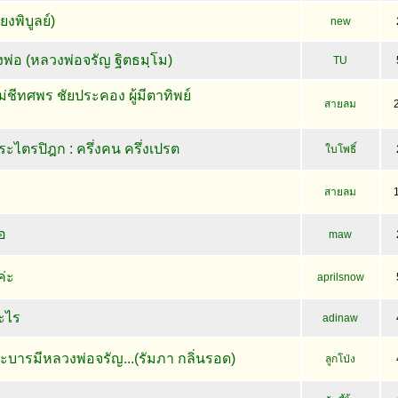
ยงพิบูลย์)
new
อ (หลวงพ่อจรัญ ฐิตธมฺโม)
TU
่ชีทศพร ชัยประคอง ผู้มีตาทิพย์
สายลม
ไตรปิฎก : ครึ่งคน ครึ่งเปรต
ใบโพธิ์
สายลม
อ
maw
่ะ
aprilsnow
ะไร
adinaw
ะบารมีหลวงพ่อจรัญ...(รัมภา กลิ่นรอด)
ลูกโป่ง