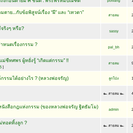
ลึกถึงก่อนตายมี ๓ ชนิด : พระพรหมบัณฑิต
poivang
มตาย...กับข้อพิสูจน์เรื่อง “ผี” และ “เทวดา”
สายลม
จริงๆ หรือ?
sassy
ำหนดเรื่องกรรม ?
pal_bh
่ชีทศพร ผู้หยั่งรู้ “เกิดแต่กรรม” !!
สายลม
5
]
กรรมได้อย่างไร ? (หลวงพ่อจรัญ)
ลูกโป่ง
๛ สายลม ๛
นังสือกฎแห่งกรรม (ของหลวงพ่อจรัญ ฐิตธัมโม)
admin
่ทอดทิ้งลูก ?
๛ สายลม ๛