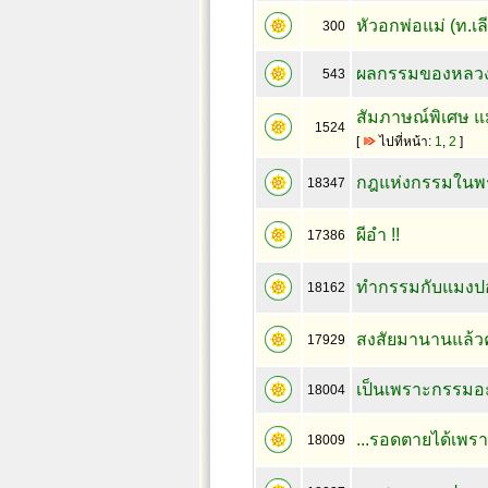
หัวอกพ่อแม่ (ท.เลี
300
ผลกรรมของหลวงพ่
543
สัมภาษณ์พิเศษ แม
1524
[
ไปที่หน้า:
1
,
2
]
กฎแห่งกรรมในพระ
18347
ผีอำ !!
17386
ทำกรรมกับแมงป
18162
สงสัยมานานแล้วค
17929
เป็นเพราะกรรมอ
18004
...รอดตายได้เพรา
18009