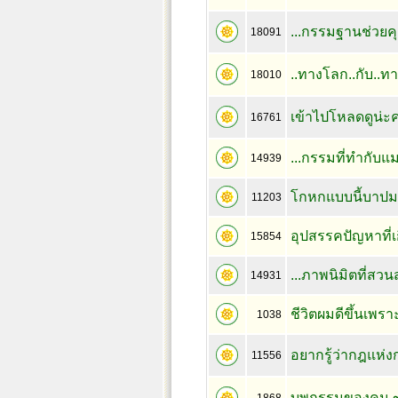
...กรรมฐานช่วยคุณแ
18091
..ทางโลก..กับ..
18010
เข้าไปโหลดดูน่ะค
16761
...กรรมที่ทำกับแม
14939
โกหกแบบนี้บาป
11203
อุปสรรคปัญหาที่เ
15854
...ภาพนิมิตที่สว
14931
ชีวิตผมดีขึ้นเพร
1038
อยากรู้ว่ากฎแห่ง
11556
บุพกรรมของคน ๓ 