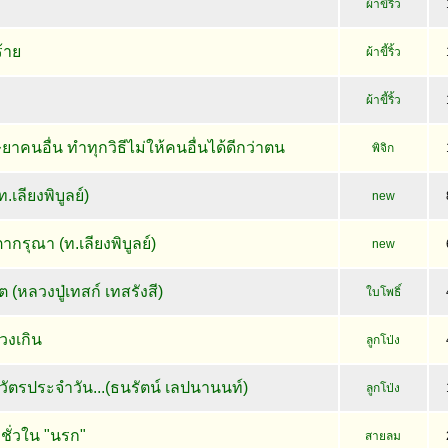
ผ้าขี้ริ้ว
้าย
ผ้าขี้ริ้ว
ผ้าขี้ริ้ว
ยาคนอื่น ทำทุกวิธีไม่ให้คนอื่นได้ดีกว่าตน
พิจิก
เลียงพิบูลย์)
new
รุณา (ท.เลียงพิบูลย์)
new
ต (หลวงปู่เทสก์ เทสรังสี)
ใบโพธิ์
่วงเกิน
ลูกโป่ง
วัตรประจำวัน...(ธนรัตน์ เลปนานนท์)
ลูกโป่ง
่วใน "นรก"
สายลม