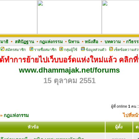
มาธิ
•
สติปัฏฐาน
•
กฎแห่งกรรม
•
นิทาน
•
หนังสือ
•
บทความ
•
กวีธร
สมัครสมาชิก
รายชื่อสมาชิก
กลุ่มผู้ใช้
ข้อมูลส่วนตัว
เช็คข้อความส่ว
ด้ทำการย้ายไปเว็บบอร์ดแห่งใหม่แล้ว คลิกที่น
www.dhammajak.net/forums
15 ตุลาคม 2551
ผู้ที่ online
1
คน ::
»
กฎแห่งกรรม
ไปที่หน
หัวข้อ
ผู้ตั้ง
ต