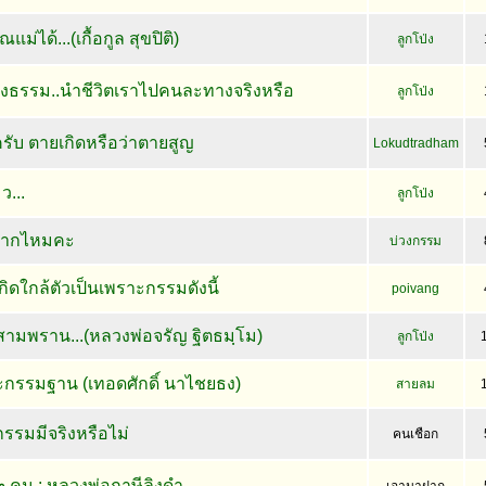
ม่ได้...(เกื้อกูล สุขปิติ)
ลูกโป่ง
ทางธรรม..นำชีวิตเราไปคนละทางจริงหรือ
ลูกโป่ง
รับ ตายเกิดหรือว่าตายสูญ
Lokudtradham
ว...
ลูกโป่ง
มากไหมคะ
บ่วงกรรม
กิดใกล้ตัวเป็นเพราะกรรมดังนี้
poivang
นสามพราน...(หลวงพ่อจรัญ ฐิตธมฺโม)
ลูกโป่ง
าะกรรมฐาน (เทอดศักดิ์ นาไชยธง)
สายลม
กรรมมีจริงหรือไม่
คนเชือก
คน : หลวงพ่อฤาษีลิงดำ