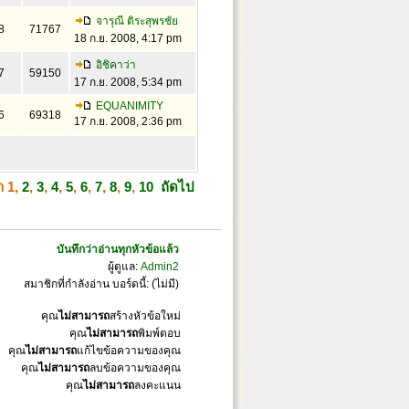
จารุณี ติระสุพรชัย
8
71767
18 ก.ย. 2008, 4:17 pm
อิชิคาว่า
7
59150
17 ก.ย. 2008, 5:34 pm
EQUANIMITY
6
69318
17 ก.ย. 2008, 2:36 pm
้า
1
,
2
,
3
,
4
,
5
,
6
,
7
,
8
,
9
,
10
ถัดไป
บันทึกว่าอ่านทุกหัวข้อแล้ว
ผู้ดูแล:
Admin2
สมาชิกที่กำลังอ่าน บอร์ดนี้: (ไม่มี)
คุณ
ไม่สามารถ
สร้างหัวข้อใหม่
คุณ
ไม่สามารถ
พิมพ์ตอบ
คุณ
ไม่สามารถ
แก้ไขข้อความของคุณ
คุณ
ไม่สามารถ
ลบข้อความของคุณ
คุณ
ไม่สามารถ
ลงคะแนน