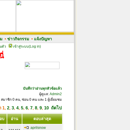
รม
•
ข่าวกิจกรรม
•
แจ้งปัญหา
นตัว
เข้าสู่ระบบ(Log in)
ี่
บันทึกว่าอ่านทุกหัวข้อแล้ว
ผู้ดูแล:
Admin2
 สมาชิก 0 คน, ซ่อน 0 คน และ 1 ผู้เยี่ยมชม
้า
1
,
2
,
3
,
4
,
5
,
6
,
7
,
8
,
9
,
10
ถัดไป
อบ
อ่าน
ตอบล่าสุด
aprilsnow