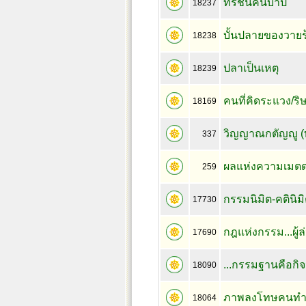
ทรชนคนบาป
18237
บั้นปลายของวายร
18238
ปลาเป็นเหตุ
18239
คนที่คิดระแวง/ริษ
18169
วิญญาณกตัญญู (ท.
337
ผลแห่งความเมตตาก
259
กรรมนิมิต-คตินิมิ
17730
กฎแห่งกรรม...ผู้ล
17690
...กรรมฐานคือกิจ
18090
ภาพลงโทษคนทำชั
18064