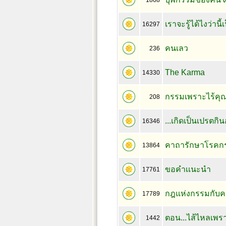
1868
เราจะรู้ได้ไงว่าน
16297
คนเลว
236
The Karma
14330
กรรมเพราะไร้คุ
208
...เกิดเป็นเปรตก
16346
คาถารักษาโรคก
13864
ขอคำเเนะนำ
17761
กฎแห่งกรรมกับค
17789
ตอน...ไส้ไหลเพ
1442