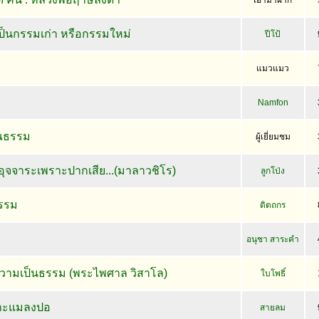
เอามาฝาก
ี้เป็นกรรมเก่า หรือกรรมใหม่
ปีโป้
แมวแมว
Namfon
ณธรรม
ผู้เยี่ยมชม
ินอุจจาระเพราะปากเสีย...(มาลาวชิโร)
ลูกโป่ง
รรม
ดิตถกร
อนุชา สาระคำ
วามเป็นธรรม (พระไพศาล วิสาโล)
ใบโพธิ์
ราะแมลงปอ
สายลม