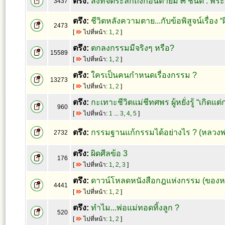
ตรึง:
สิ่งที่จิตระลึกถึงก่อนตายมี ๓ ชนิด : 
3437
ตรึง:
ชีวิตหลังความตาย...กับข้อพิสูจน์เรื่อง “
2473
[
ไปที่หน้า:
1
,
2
]
ตรึง:
ตกลงกรรมมีจริงๆ หรือ?
15589
[
ไปที่หน้า:
1
,
2
]
ตรึง:
ใครเป็นคนกำหนดเรื่องกรรม ?
13273
[
ไปที่หน้า:
1
,
2
]
ตรึง:
กะเทาะชีวิตแม่ชีทศพร ผู้หยั่งรู้ “เกิดแต่
960
[
ไปที่หน้า:
1
...
3
,
4
,
5
]
ตรึง:
กรรมฐานแก้กรรมได้อย่างไร ? (หลวงพ
2732
ตรึง:
ผิดศีลข้อ 3
176
[
ไปที่หน้า:
1
,
2
,
3
]
ตรึง:
ดาวน์โหลดหนังสือกฎแห่งกรรม (ของหล
4441
[
ไปที่หน้า:
1
,
2
]
ตรึง:
ทำไม...พ่อแม่ทอดทิ้งลูก ?
520
[
ไปที่หน้า:
1
,
2
]