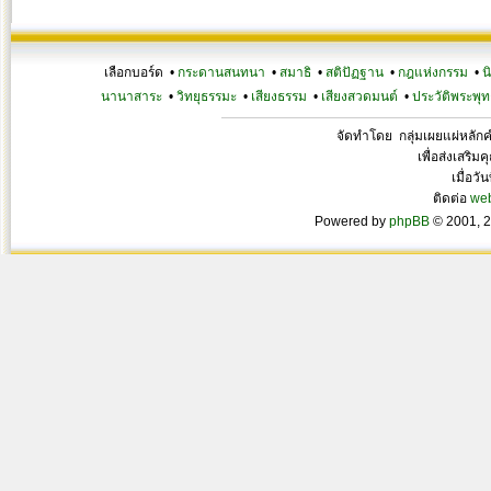
เลือกบอร์ด •
กระดานสนทนา
•
สมาธิ
•
สติปัฏฐาน
•
กฎแห่งกรรม
•
น
นานาสาระ
•
วิทยุธรรมะ
•
เสียงธรรม
•
เสียงสวดมนต์
•
ประวัติพระพุท
จัดทำโดย กลุ่มเผยแผ่หลั
เพื่อส่งเสริ
เมื่อวั
ติดต่อ
we
Powered by
phpBB
© 2001, 2