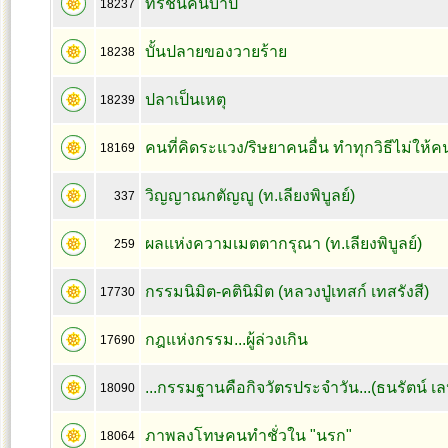
ทรชนคนบาป
18237
บั้นปลายของวายร้าย
18238
ปลาเป็นเหตุ
18239
คนที่คิดระแวง/ริษยาคนอื่น ทำทุกวิธีไม่ให้คน
18169
วิญญาณกตัญญู (ท.เลียงพิบูลย์)
337
ผลแห่งความเมตตากรุณา (ท.เลียงพิบูลย์)
259
กรรมนิมิต-คตินิมิต (หลวงปู่เทสก์ เทสรังสี)
17730
กฎแห่งกรรม...ผู้ล่วงเกิน
17690
...กรรมฐานคือกิจวัตรประจำวัน...(ธนรัตน์ เ
18090
ภาพลงโทษคนทำชั่วใน "นรก"
18064