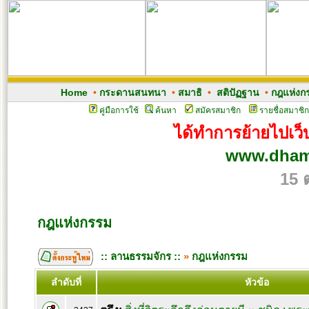
Home
•
กระดานสนทนา
•
สมาธิ
•
สติปัฏฐาน
•
กฎแห่งก
คู่มือการใช้
ค้นหา
สมัครสมาชิก
รายชื่อสมาชิก
ได้ทำการย้ายไปเว็บ
www.dham
15 
กฎแห่งกรรม
:: ลานธรรมจักร ::
»
กฎแห่งกรรม
ลำดับที่
หัวข้อ