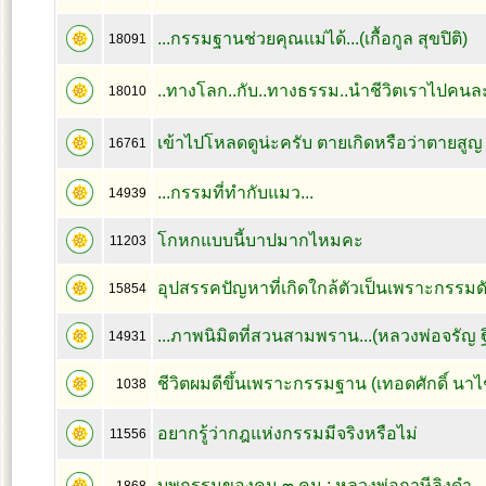
...กรรมฐานช่วยคุณแม่ได้...(เกื้อกูล สุขปิติ)
18091
..ทางโลก..กับ..ทางธรรม..นำชีวิตเราไปคนล
18010
เข้าไปโหลดดูน่ะครับ ตายเกิดหรือว่าตายสูญ
16761
...กรรมที่ทำกับแมว...
14939
โกหกแบบนี้บาปมากไหมคะ
11203
อุปสรรคปัญหาที่เกิดใกล้ตัวเป็นเพราะกรรมดัง
15854
...ภาพนิมิตที่สวนสามพราน...(หลวงพ่อจรัญ 
14931
ชีวิตผมดีขึ้นเพราะกรรมฐาน (เทอดศักดิ์ นา
1038
อยากรู้ว่ากฎแห่งกรรมมีจริงหรือไม่
11556
บุพกรรมของคน ๓ คน : หลวงพ่อฤาษีลิงดำ