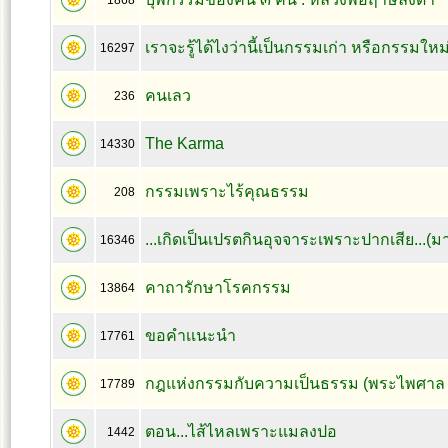
1868
เราจะรู้ได้ไงว่านี้เป็นกรรมเก่า หรือกรรมใหม
16297
คนเลว
236
The Karma
14330
กรรมเพราะไร้คุณธรรม
208
...เกิดเป็นเปรตกินอุจจาระเพราะปากเสีย...(ม
16346
คาถารักษาโรคกรรม
13864
ขอคำเเนะนำ
17761
กฎแห่งกรรมกับความเป็นธรรม (พระไพศาล 
17789
ตอน...ไส้ไหลเพราะแมลงปอ
1442