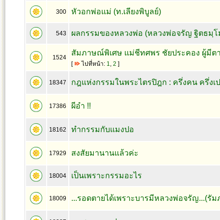
หัวอกพ่อแม่ (ท.เลียงพิบูลย์)
300
ผลกรรมของหลวงพ่อ (หลวงพ่อจรัญ ฐิตธมฺโ
543
สัมภาษณ์พิเศษ แม่ชีทศพร ชัยประคอง ผู้มีตา
1524
[
ไปที่หน้า:
1
,
2
]
กฎแห่งกรรมในพระไตรปิฎก : ครึ่งคน ครึ่งเ
18347
ผีอำ !!
17386
ทำกรรมกับแมงปอ
18162
สงสัยมานานแล้วค่ะ
17929
เป็นเพราะกรรมอะไร
18004
...รอดตายได้เพราะบารมีหลวงพ่อจรัญ...(รัม
18009