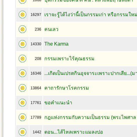
1868
เราจะรู้ได้ไงว่านี้เป็นกรรมเก่า หรือกรรมใหม
16297
คนเลว
236
The Karma
14330
กรรมเพราะไร้คุณธรรม
208
...เกิดเป็นเปรตกินอุจจาระเพราะปากเสีย...(ม
16346
คาถารักษาโรคกรรม
13864
ขอคำเเนะนำ
17761
กฎแห่งกรรมกับความเป็นธรรม (พระไพศาล 
17789
ตอน...ไส้ไหลเพราะแมลงปอ
1442