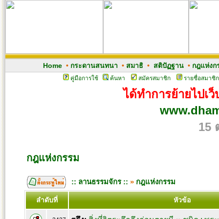
Home
•
กระดานสนทนา
•
สมาธิ
•
สติปัฏฐาน
•
กฎแห่งก
คู่มือการใช้
ค้นหา
สมัครสมาชิก
รายชื่อสมาชิก
ได้ทำการย้ายไปเว็บ
www.dham
15 
กฎแห่งกรรม
:: ลานธรรมจักร ::
»
กฎแห่งกรรม
ลำดับที่
หัวข้อ