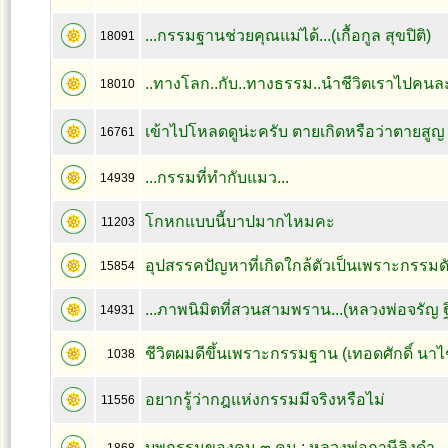
...กรรมฐานช่วยคุณแม่ได้...(เกื้อกูล สุขปิติ)
18091
..ทางโลก..กับ..ทางธรรม..นำชีวิตเราไปคนล
18010
เข้าไปโหลดดูน่ะครับ ตายเกิดหรือว่าตายสูญ
16761
...กรรมที่ทำกับแมว...
14939
โกหกแบบนี้บาปมากไหมคะ
11203
อุปสรรคปัญหาที่เกิดใกล้ตัวเป็นเพราะกรรมดัง
15854
...ภาพนิมิตที่สวนสามพราน...(หลวงพ่อจรัญ 
14931
ชีวิตผมดีขึ้นเพราะกรรมฐาน (เทอดศักดิ์ นา
1038
อยากรู้ว่ากฎแห่งกรรมมีจริงหรือไม่
11556
บุพกรรมของคน ๓ คน : หลวงพ่อฤาษีลิงดำ