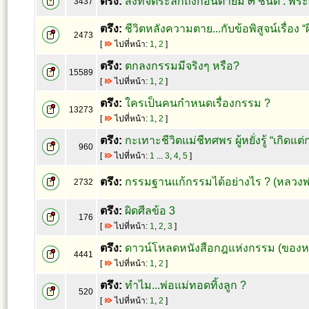
ตรึง:
สิ่งที่จิตระลึกถึงก่อนตายมี ๓ ชนิด : 
3437
ตรึง:
ชีวิตหลังความตาย...กับข้อพิสูจน์เรื่อง “
2473
[
ไปที่หน้า:
1
,
2
]
ตรึง:
ตกลงกรรมมีจริงๆ หรือ?
15589
[
ไปที่หน้า:
1
,
2
]
ตรึง:
ใครเป็นคนกำหนดเรื่องกรรม ?
13273
[
ไปที่หน้า:
1
,
2
]
ตรึง:
กะเทาะชีวิตแม่ชีทศพร ผู้หยั่งรู้ “เกิดแต่
960
[
ไปที่หน้า:
1
...
3
,
4
,
5
]
ตรึง:
กรรมฐานแก้กรรมได้อย่างไร ? (หลวงพ
2732
ตรึง:
ผิดศีลข้อ 3
176
[
ไปที่หน้า:
1
,
2
,
3
]
ตรึง:
ดาวน์โหลดหนังสือกฎแห่งกรรม (ของหล
4441
[
ไปที่หน้า:
1
,
2
]
ตรึง:
ทำไม...พ่อแม่ทอดทิ้งลูก ?
520
[
ไปที่หน้า:
1
,
2
]