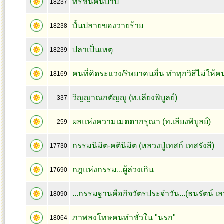
ทรชนคนบาป
18237
บั้นปลายของวายร้าย
18238
ปลาเป็นเหตุ
18239
คนที่คิดระแวง/ริษยาคนอื่น ทำทุกวิธีไม่ให้คน
18169
วิญญาณกตัญญู (ท.เลียงพิบูลย์)
337
ผลแห่งความเมตตากรุณา (ท.เลียงพิบูลย์)
259
กรรมนิมิต-คตินิมิต (หลวงปู่เทสก์ เทสรังสี)
17730
กฎแห่งกรรม...ผู้ล่วงเกิน
17690
...กรรมฐานคือกิจวัตรประจำวัน...(ธนรัตน์ เ
18090
ภาพลงโทษคนทำชั่วใน "นรก"
18064