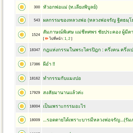
หัวอกพ่อแม่ (ท.เลียงพิบูลย์)
300
ผลกรรมของหลวงพ่อ (หลวงพ่อจรัญ ฐิตธมฺโ
543
สัมภาษณ์พิเศษ แม่ชีทศพร ชัยประคอง ผู้มีตา
1524
[
ไปที่หน้า:
1
,
2
]
กฎแห่งกรรมในพระไตรปิฎก : ครึ่งคน ครึ่งเ
18347
ผีอำ !!
17386
ทำกรรมกับแมงปอ
18162
สงสัยมานานแล้วค่ะ
17929
เป็นเพราะกรรมอะไร
18004
...รอดตายได้เพราะบารมีหลวงพ่อจรัญ...(รัม
18009