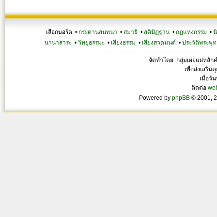
เลือกบอร์ด •
กระดานสนทนา
•
สมาธิ
•
สติปัฏฐาน
•
กฎแห่งกรรม
•
น
นานาสาระ
•
วิทยุธรรมะ
•
เสียงธรรม
•
เสียงสวดมนต์
•
ประวัติพระพุท
จัดทำโดย กลุ่มเผยแผ่หลั
เพื่อส่งเสริ
เมื่อวั
ติดต่อ
we
Powered by
phpBB
© 2001, 2