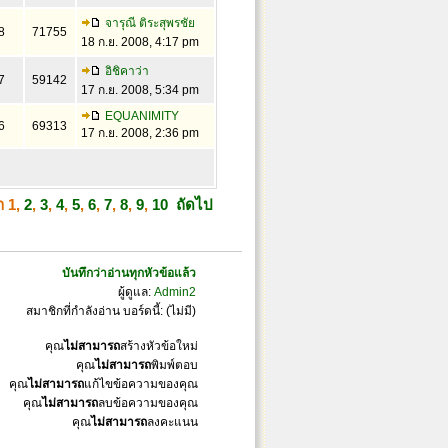
จารุณี ติระสุพรชัย
8
71755
18 ก.ย. 2008, 4:17 pm
อิชิคาว่า
7
59142
17 ก.ย. 2008, 5:34 pm
EQUANIMITY
6
69313
17 ก.ย. 2008, 2:36 pm
้า
1
,
2
,
3
,
4
,
5
,
6
,
7
,
8
,
9
,
10
ถัดไป
บันทึกว่าอ่านทุกหัวข้อแล้ว
ผู้ดูแล:
Admin2
สมาชิกที่กำลังอ่าน บอร์ดนี้: (ไม่มี)
คุณ
ไม่สามารถ
สร้างหัวข้อใหม่
คุณ
ไม่สามารถ
พิมพ์ตอบ
คุณ
ไม่สามารถ
แก้ไขข้อความของคุณ
คุณ
ไม่สามารถ
ลบข้อความของคุณ
คุณ
ไม่สามารถ
ลงคะแนน