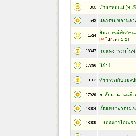
หัวอกพ่อแม่ (ท.เลี
300
ผลกรรมของหลวงพ่
543
สัมภาษณ์พิเศษ แม
1524
[
ไปที่หน้า:
1
,
2
]
กฎแห่งกรรมในพระ
18347
ผีอำ !!
17386
ทำกรรมกับแมงป
18162
สงสัยมานานแล้วค
17929
เป็นเพราะกรรมอ
18004
...รอดตายได้เพรา
18009