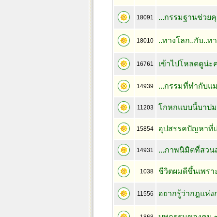
...กรรมฐานช่วยคุณแ
18091
..ทางโลก..กับ..
18010
เข้าไปโหลดดูน่ะค
16761
...กรรมที่ทำกับแม
14939
โกหกแบบนี้บาป
11203
อุปสรรคปัญหาที่เ
15854
...ภาพนิมิตที่สว
14931
ชีวิตผมดีขึ้นเพร
1038
อยากรู้ว่ากฎแห่ง
11556
บุพกรรมของคน ๓ 