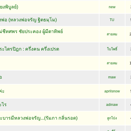
ยงพิบูลย์)
new
อ (หลวงพ่อจรัญ ฐิตธมฺโม)
TU
่ชีทศพร ชัยประคอง ผู้มีตาทิพย์
สายลม
ไตรปิฎก : ครึ่งคน ครึ่งเปรต
ใบโพธิ์
สายลม
อ
maw
่ะ
aprilsnow
ะไร
adinaw
ะบารมีหลวงพ่อจรัญ...(รัมภา กลิ่นรอด)
ลูกโป่ง