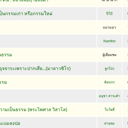
เอามาฝาก
ี้เป็นกรรมเก่า หรือกรรมใหม่
ปีโป้
แมวแมว
Namfon
ณธรรม
ผู้เยี่ยมชม
ินอุจจาระเพราะปากเสีย...(มาลาวชิโร)
ลูกโป่ง
รรม
ดิตถกร
อนุชา สาระคำ
วามเป็นธรรม (พระไพศาล วิสาโล)
ใบโพธิ์
ราะแมลงปอ
สายลม