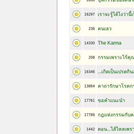
1868
เราจะรู้ได้ไงว่าน
16297
คนเลว
236
The Karma
14330
กรรมเพราะไร้คุ
208
...เกิดเป็นเปรตก
16346
คาถารักษาโรคก
13864
ขอคำเเนะนำ
17761
กฎแห่งกรรมกับค
17789
ตอน...ไส้ไหลเพ
1442