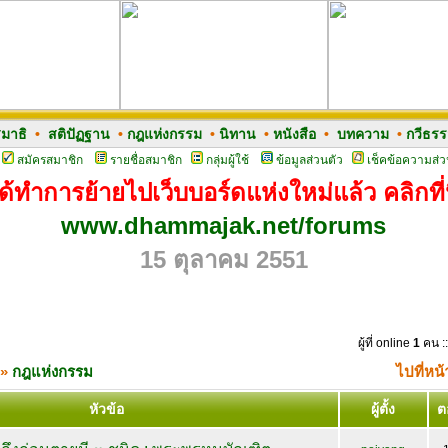
มาธิ
•
สติปัฏฐาน
•
กฎแห่งกรรม
•
นิทาน
•
หนังสือ
•
บทความ
•
กวีธร
สมัครสมาชิก
รายชื่อสมาชิก
กลุ่มผู้ใช้
ข้อมูลส่วนตัว
เช็คข้อความส่ว
ด้ทำการย้ายไปเว็บบอร์ดแห่งใหม่แล้ว คลิกที่น
www.dhammajak.net/forums
15 ตุลาคม 2551
ผู้ที่ online
1
คน ::
»
กฎแห่งกรรม
ไปที่หน
หัวข้อ
ผู้ตั้ง
ต