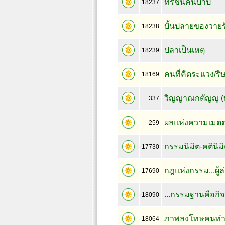
ทรชนคนบาป
18237
บั้นปลายของวายร
18238
ปลาเป็นเหตุ
18239
คนที่คิดระแวง/ริษ
18169
วิญญาณกตัญญู (ท.
337
ผลแห่งความเมตตาก
259
กรรมนิมิต-คตินิมิ
17730
กฎแห่งกรรม...ผู้ล
17690
...กรรมฐานคือกิจ
18090
ภาพลงโทษคนทำชั
18064