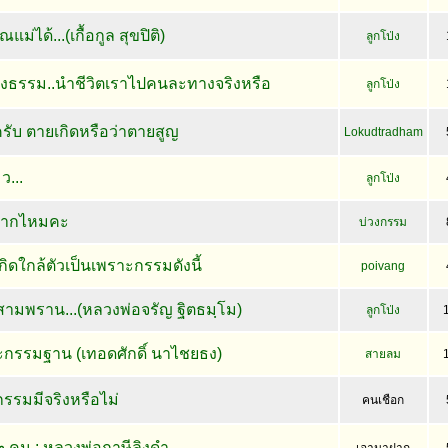
ม่ได้...(เกื้อกูล สุขปิติ)
ลูกโป่ง
ทางธรรม..นำชีวิตเราไปคนละทางจริงหรือ
ลูกโป่ง
รับ ตายเกิดหรือว่าตายสูญ
Lokudtradham
ว...
ลูกโป่ง
มากไหมคะ
บ่วงกรรม
กิดใกล้ตัวเป็นเพราะกรรมดังนี้
poivang
นสามพราน...(หลวงพ่อจรัญ ฐิตธมฺโม)
ลูกโป่ง
าะกรรมฐาน (เทอดศักดิ์ นาไชยธง)
สายลม
กรรมมีจริงหรือไม่
คนเชือก
คน : หลวงพ่อฤาษีลิงดำ