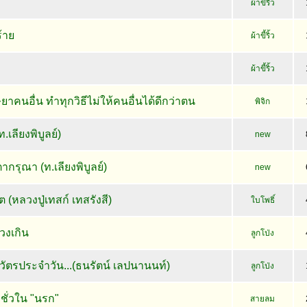
ผ้าขี้ริ้ว
้าย
ผ้าขี้ริ้ว
ผ้าขี้ริ้ว
ยาคนอื่น ทำทุกวิธีไม่ให้คนอื่นได้ดีกว่าตน
พิจิก
เลียงพิบูลย์)
new
รุณา (ท.เลียงพิบูลย์)
new
ต (หลวงปู่เทสก์ เทสรังสี)
ใบโพธิ์
่วงเกิน
ลูกโป่ง
วัตรประจำวัน...(ธนรัตน์ เลปนานนท์)
ลูกโป่ง
่วใน "นรก"
สายลม