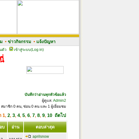
รม
•
ข่าวกิจกรรม
•
แจ้งปัญหา
นตัว
เข้าสู่ระบบ(Log in)
ี่
บันทึกว่าอ่านทุกหัวข้อแล้ว
ผู้ดูแล:
Admin2
 สมาชิก 0 คน, ซ่อน 0 คน และ 1 ผู้เยี่ยมชม
้า
1
,
2
,
3
,
4
,
5
,
6
,
7
,
8
,
9
,
10
ถัดไป
อบ
อ่าน
ตอบล่าสุด
aprilsnow