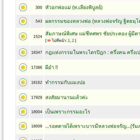
หัวอกพ่อแม่ (ท.เลียงพิบูลย์)
300
ผลกรรมของหลวงพ่อ (หลวงพ่อจรัญ ฐิตธมฺโ
543
สัมภาษณ์พิเศษ แม่ชีทศพร ชัยประคอง ผู้มีตา
1524
[
ไปที่หน้า:
1
,
2
]
กฎแห่งกรรมในพระไตรปิฎก : ครึ่งคน ครึ่งเ
18347
ผีอำ !!
17386
ทำกรรมกับแมงปอ
18162
สงสัยมานานแล้วค่ะ
17929
เป็นเพราะกรรมอะไร
18004
...รอดตายได้เพราะบารมีหลวงพ่อจรัญ...(รัม
18009