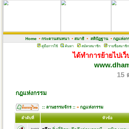
Home
•
กระดานสนทนา
•
สมาธิ
•
สติปัฏฐาน
•
กฎแห่งก
คู่มือการใช้
ค้นหา
สมัครสมาชิก
รายชื่อสมาชิก
ได้ทำการย้ายไปเว็บ
www.dham
15 
กฎแห่งกรรม
:: ลานธรรมจักร ::
»
กฎแห่งกรรม
ลำดับที่
หัวข้อ