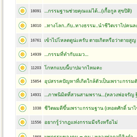
...กรรมฐานช่วยคุณแม่ได้...(เกื้อกูล สุขปิติ)
18091
..ทางโลก..กับ..ทางธรรม..นำชีวิตเราไปคนล
18010
เข้าไปโหลดดูน่ะครับ ตายเกิดหรือว่าตายสูญ
16761
...กรรมที่ทำกับแมว...
14939
โกหกแบบนี้บาปมากไหมคะ
11203
อุปสรรคปัญหาที่เกิดใกล้ตัวเป็นเพราะกรรมดัง
15854
...ภาพนิมิตที่สวนสามพราน...(หลวงพ่อจรัญ 
14931
ชีวิตผมดีขึ้นเพราะกรรมฐาน (เทอดศักดิ์ นา
1038
อยากรู้ว่ากฎแห่งกรรมมีจริงหรือไม่
11556
บุพกรรมของคน ๓ คน : หลวงพ่อฤาษีลิงดำ