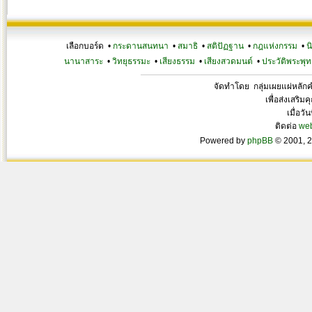
เลือกบอร์ด •
กระดานสนทนา
•
สมาธิ
•
สติปัฏฐาน
•
กฎแห่งกรรม
•
น
นานาสาระ
•
วิทยุธรรมะ
•
เสียงธรรม
•
เสียงสวดมนต์
•
ประวัติพระพุท
จัดทำโดย กลุ่มเผยแผ่หลั
เพื่อส่งเสริ
เมื่อวั
ติดต่อ
we
Powered by
phpBB
© 2001, 2