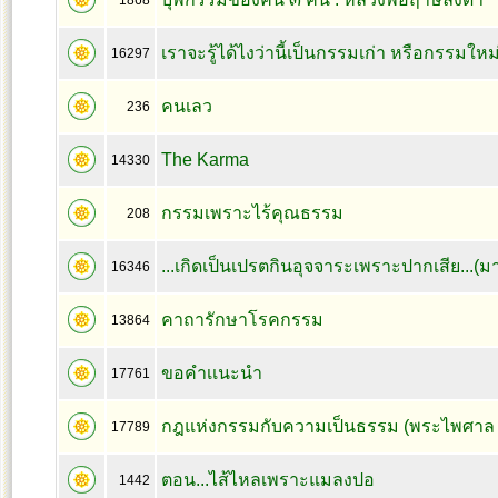
1868
เราจะรู้ได้ไงว่านี้เป็นกรรมเก่า หรือกรรมใหม
16297
คนเลว
236
The Karma
14330
กรรมเพราะไร้คุณธรรม
208
...เกิดเป็นเปรตกินอุจจาระเพราะปากเสีย...(ม
16346
คาถารักษาโรคกรรม
13864
ขอคำเเนะนำ
17761
กฎแห่งกรรมกับความเป็นธรรม (พระไพศาล 
17789
ตอน...ไส้ไหลเพราะแมลงปอ
1442