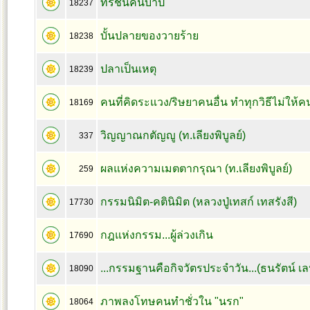
ทรชนคนบาป
18237
บั้นปลายของวายร้าย
18238
ปลาเป็นเหตุ
18239
คนที่คิดระแวง/ริษยาคนอื่น ทำทุกวิธีไม่ให้คน
18169
วิญญาณกตัญญู (ท.เลียงพิบูลย์)
337
ผลแห่งความเมตตากรุณา (ท.เลียงพิบูลย์)
259
กรรมนิมิต-คตินิมิต (หลวงปู่เทสก์ เทสรังสี)
17730
กฎแห่งกรรม...ผู้ล่วงเกิน
17690
...กรรมฐานคือกิจวัตรประจำวัน...(ธนรัตน์ เ
18090
ภาพลงโทษคนทำชั่วใน "นรก"
18064