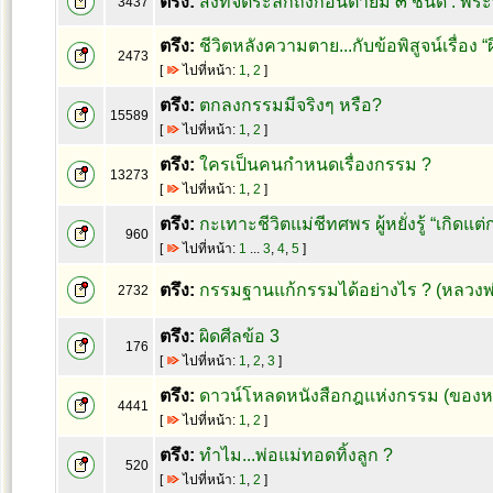
ตรึง:
สิ่งที่จิตระลึกถึงก่อนตายมี ๓ ชนิด : 
3437
ตรึง:
ชีวิตหลังความตาย...กับข้อพิสูจน์เรื่อง “
2473
[
ไปที่หน้า:
1
,
2
]
ตรึง:
ตกลงกรรมมีจริงๆ หรือ?
15589
[
ไปที่หน้า:
1
,
2
]
ตรึง:
ใครเป็นคนกำหนดเรื่องกรรม ?
13273
[
ไปที่หน้า:
1
,
2
]
ตรึง:
กะเทาะชีวิตแม่ชีทศพร ผู้หยั่งรู้ “เกิดแต่
960
[
ไปที่หน้า:
1
...
3
,
4
,
5
]
ตรึง:
กรรมฐานแก้กรรมได้อย่างไร ? (หลวงพ
2732
ตรึง:
ผิดศีลข้อ 3
176
[
ไปที่หน้า:
1
,
2
,
3
]
ตรึง:
ดาวน์โหลดหนังสือกฎแห่งกรรม (ของหล
4441
[
ไปที่หน้า:
1
,
2
]
ตรึง:
ทำไม...พ่อแม่ทอดทิ้งลูก ?
520
[
ไปที่หน้า:
1
,
2
]