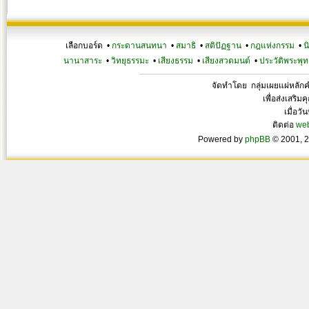
เลือกบอร์ด •
กระดานสนทนา
•
สมาธิ
•
สติปัฏฐาน
•
กฎแห่งกรรม
•
น
นานาสาระ
•
วิทยุธรรมะ
•
เสียงธรรม
•
เสียงสวดมนต์
•
ประวัติพระพุท
จัดทำโดย กลุ่มเผยแผ่หลั
เพื่อส่งเสริ
เมื่อวั
ติดต่อ
we
Powered by
phpBB
© 2001, 2