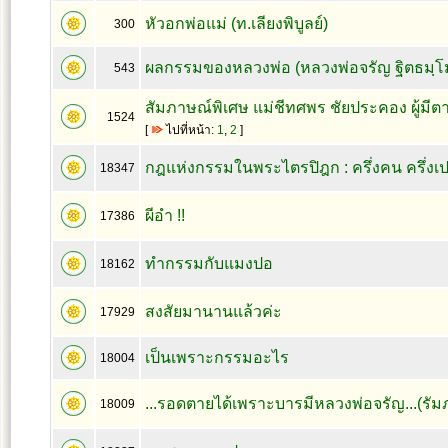
หัวอกพ่อแม่ (ท.เลียงพิบูลย์)
300
ผลกรรมของหลวงพ่อ (หลวงพ่อจรัญ ฐิตธมฺโ
543
สัมภาษณ์พิเศษ แม่ชีทศพร ชัยประคอง ผู้มีตา
1524
[
ไปที่หน้า:
1
,
2
]
กฎแห่งกรรมในพระไตรปิฎก : ครึ่งคน ครึ่งเ
18347
ผีอำ !!
17386
ทำกรรมกับแมงปอ
18162
สงสัยมานานแล้วค่ะ
17929
เป็นเพราะกรรมอะไร
18004
...รอดตายได้เพราะบารมีหลวงพ่อจรัญ...(รัม
18009