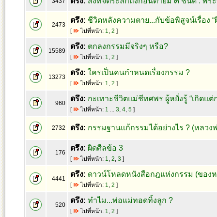
ตรึง:
สิ่งที่จิตระลึกถึงก่อนตายมี ๓ ชนิด : 
3437
ตรึง:
ชีวิตหลังความตาย...กับข้อพิสูจน์เรื่อง “
2473
[
ไปที่หน้า:
1
,
2
]
ตรึง:
ตกลงกรรมมีจริงๆ หรือ?
15589
[
ไปที่หน้า:
1
,
2
]
ตรึง:
ใครเป็นคนกำหนดเรื่องกรรม ?
13273
[
ไปที่หน้า:
1
,
2
]
ตรึง:
กะเทาะชีวิตแม่ชีทศพร ผู้หยั่งรู้ “เกิดแต่
960
[
ไปที่หน้า:
1
...
3
,
4
,
5
]
ตรึง:
กรรมฐานแก้กรรมได้อย่างไร ? (หลวงพ
2732
ตรึง:
ผิดศีลข้อ 3
176
[
ไปที่หน้า:
1
,
2
,
3
]
ตรึง:
ดาวน์โหลดหนังสือกฎแห่งกรรม (ของหล
4441
[
ไปที่หน้า:
1
,
2
]
ตรึง:
ทำไม...พ่อแม่ทอดทิ้งลูก ?
520
[
ไปที่หน้า:
1
,
2
]