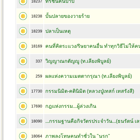
ทรชนคนบาป
18237
บั้นปลายของวายร้าย
18238
ปลาเป็นเหตุ
18239
คนที่คิดระแวง/ริษยาคนอื่น ทำทุกวิธีไม่ให้คน
18169
วิญญาณกตัญญู (ท.เลียงพิบูลย์)
337
ผลแห่งความเมตตากรุณา (ท.เลียงพิบูลย์)
259
กรรมนิมิต-คตินิมิต (หลวงปู่เทสก์ เทสรังสี)
17730
กฎแห่งกรรม...ผู้ล่วงเกิน
17690
...กรรมฐานคือกิจวัตรประจำวัน...(ธนรัตน์ เ
18090
ภาพลงโทษคนทำชั่วใน "นรก"
18064