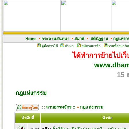
Home
•
กระดานสนทนา
•
สมาธิ
•
สติปัฏฐาน
•
กฎแห่งก
คู่มือการใช้
ค้นหา
สมัครสมาชิก
รายชื่อสมาชิก
ได้ทำการย้ายไปเว็บ
www.dham
15 
กฎแห่งกรรม
:: ลานธรรมจักร ::
»
กฎแห่งกรรม
ลำดับที่
หัวข้อ