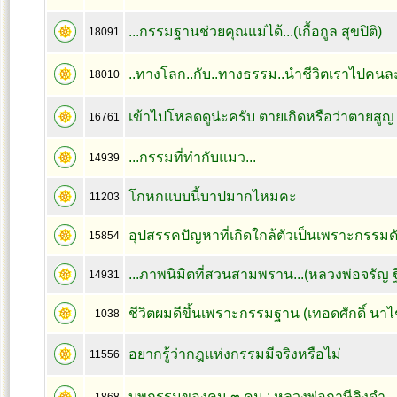
...กรรมฐานช่วยคุณแม่ได้...(เกื้อกูล สุขปิติ)
18091
..ทางโลก..กับ..ทางธรรม..นำชีวิตเราไปคนล
18010
เข้าไปโหลดดูน่ะครับ ตายเกิดหรือว่าตายสูญ
16761
...กรรมที่ทำกับแมว...
14939
โกหกแบบนี้บาปมากไหมคะ
11203
อุปสรรคปัญหาที่เกิดใกล้ตัวเป็นเพราะกรรมดัง
15854
...ภาพนิมิตที่สวนสามพราน...(หลวงพ่อจรัญ 
14931
ชีวิตผมดีขึ้นเพราะกรรมฐาน (เทอดศักดิ์ นา
1038
อยากรู้ว่ากฎแห่งกรรมมีจริงหรือไม่
11556
บุพกรรมของคน ๓ คน : หลวงพ่อฤาษีลิงดำ