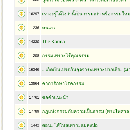
1868
เราจะรู้ได้ไงว่านี้เป็นกรรมเก่า หรือกรรมใหม
16297
คนเลว
236
The Karma
14330
กรรมเพราะไร้คุณธรรม
208
...เกิดเป็นเปรตกินอุจจาระเพราะปากเสีย...(ม
16346
คาถารักษาโรคกรรม
13864
ขอคำเเนะนำ
17761
กฎแห่งกรรมกับความเป็นธรรม (พระไพศาล 
17789
ตอน...ไส้ไหลเพราะแมลงปอ
1442