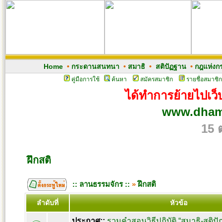
Home
•
กระดานสนทนา
•
สมาธิ
•
สติปัฏฐาน
•
กฎแห่งก
คู่มือการใช้
ค้นหา
สมัครสมาชิก
รายชื่อสมาชิก
ได้ทำการย้ายไปเว็บ
www.dham
15 
ฝึกสติ
:: ลานธรรมจักร ::
»
ฝึกสติ
ลำดับที่
หัวข้อ
ประกาศ::
รวมคำสอนวิธีปฏิบัติ “สมาธิ-สติ