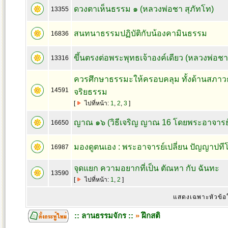
ดวงตาเห็นธรรม ๑ (หลวงพ่อชา สุภัทโท)
13355
สนทนาธรรมปฏิบัติกับน้องคามินธรรม
16836
ขึ้นตรงต่อพระพุทธเจ้าองค์เดียว (หลวงพ่อชา
13316
ควรศึกษาธรรมะให้ครอบคลุม ทั้งด้านสภา
14591
จริยธรรม
[
ไปที่หน้า:
1
,
2
,
3
]
ญาณ ๑๖ (วิธีเจริญ ญาณ 16 โดยพระอาจารย์ช
16650
มองดูตนเอง : พระอาจารย์เปลี่ยน ปัญญาปที
16987
จุดแยก ความอยากที่เป็น ตัณหา กับ ฉันทะ
13590
[
ไปที่หน้า:
1
,
2
]
แสดงเฉพาะหัวข้อ
:: ลานธรรมจักร ::
»
ฝึกสติ