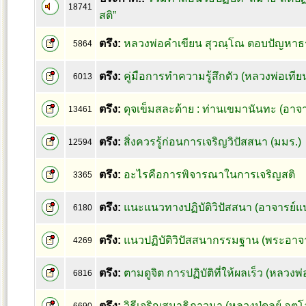
18741
สติ”
ตรึง:
หลวงพ่อคำเขียน สุวณฺโณ ตอบปัญหาธร
5864
ตรึง:
คู่มือการทำความรู้สึกตัว (หลวงพ่อเทียน
6013
ตรึง:
ดุจเข็มสละด้าย : ท่านเขมานันทะ (อาจา
13461
ตรึง:
สิ่งควรรู้ก่อนการเจริญวิปัสสนา (มมร.)
12594
ตรึง:
อะไรคือการพิจารณาในการเจริญสติ
3365
ตรึง:
แนะแนวทางปฏิบัติวิปัสสนา (อาจารย์แ
6180
ตรึง:
แนวปฏิบัติวิปัสสนากรรมฐาน (พระอาจา
4269
ตรึง:
ตามดูจิต การปฏิบัติที่ให้ผลเร็ว (หลวงพ
6816
ตรึง:
วิธีเจริญสมาธิภาวนา (หลวงปู่ดูลย์ อตุโ