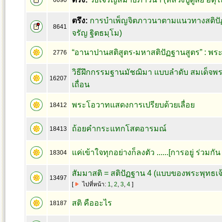
6690
ตรึง:
การบำเพ็ญจิตภาวนาตามแนวทางสติปั
8641
จรัญ ฐิตธมฺโม)
“อานาปานสติสูตร-มหาสติปัฏฐานสูตร” : พร
2776
วิธีฝึกกรรมฐานมัชฌิมา แบบลำดับ สมเด็จพร
16207
เถื่อน
พระโอวาทแสดงการเปรียบด้วยเลื่อย
18412
ถ้อยคำกระแทกโสตอารมณ์
18413
แค่เข้าใจทุกอย่างก็ลงตัว ......[การอยู่ ร่วมกั
18304
สัมมาสติ = สติปัฏฐาน 4 (แบบของพระพุทธเจ้
13497
[
ไปที่หน้า:
1
,
2
,
3
,
4
]
สติ คืออะไร
18187