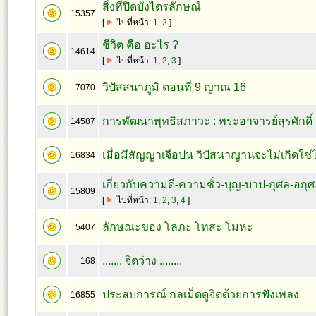
สิ่งที่ปิดบังไตรลักษณ์
15357
[
ไปที่หน้า:
1
,
2
]
ชีวิต คือ อะไร ?
14614
[
ไปที่หน้า:
1
,
2
,
3
]
วิปัสสนาภูมิ ตอนที่ 9 ญาณ 16
7070
การพัฒนาพุทธิสภาวะ : พระอาจารย์สุรศักดิ์ 
14587
เมื่อมีสัญญาเจือปน วิปัสนาญานจะไม่เกิดใช
16834
เกี่ยวกับความดี-ความชั่ว-บุญ-บาป-กุศล-อกุศล
15809
[
ไปที่หน้า:
1
,
2
,
3
,
4
]
ลักษณะของ โลภะ โทสะ โมหะ
5407
....... จิตว่าง ........
168
ประสบการณ์ กลเม็ดดูจิตด้วยการฟังเพลง
16855