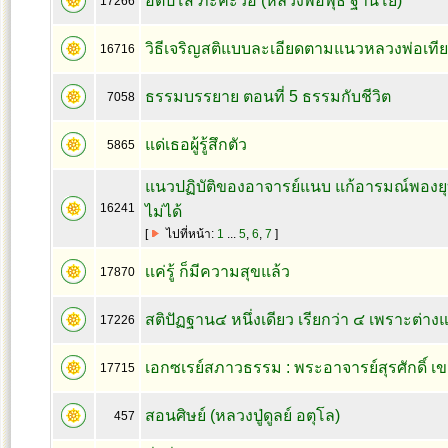
อิติปิโส ภะคะวือ (หลวงพ่อพุธ ฐานิโย)
17266
วิธีเจริญสติแบบละเอียดตามแนวหลวงพ่อเที
16716
ธรรมบรรยาย ตอนที่ 5 ธรรมกับชีวิต
7058
แด่เธอผู้รู้สึกตัว
5865
แนวปฏิบัติของอาจารย์แนบ แก้อารมณ์พองยุบ
16241
ไม่ได้
[
ไปที่หน้า:
1
...
5
,
6
,
7
]
เเค่รู้ ก็มีความสุขแล้ว
17870
สติปัฏฐาน๔ หนึ่งเดียว เรียกว่า ๔ เพราะต่า
17226
เอกซเรย์สภาวธรรม : พระอาจารย์สุรศักดิ์ เขม
17715
สอนศิษย์ (หลวงปู่ดูลย์ อตุโล)
457