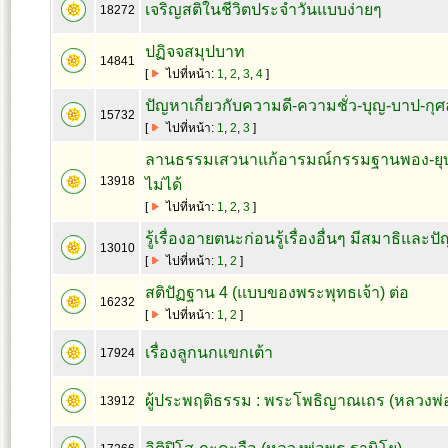
เจริญสติในชีวิตประจำวันแบบง่ายๆ
18272
ปฏิจจสมุปบาท
14841
[
ไปที่หน้า:
1
,
2
,
3
,
4
]
ปัญหาเกี่ยวกับความดี-ความชั่ว-บุญ-บาป-กุศ
15732
[
ไปที่หน้า:
1
,
2
,
3
]
ลานธรรมเสวนาแก้อารมณ์กรรมฐานพอง-ยุบ
13918
ไม่ได้
[
ไปที่หน้า:
1
,
2
,
3
]
รู้เรื่องอายตนะก่อนรู้เรื่องอื่นๆ มีสมาธิและ
13010
[
ไปที่หน้า:
1
,
2
]
สติปัฏฐาน 4 (แบบของพระพุทธเจ้า) ต่อ
16232
[
ไปที่หน้า:
1
,
2
]
เรื่องลูกนกแขกเต้า
17924
ผู้ประพฤติธรรม : พระโพธิญาณเถร (หลวงพ่อ
13912