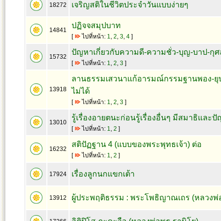
เจริญสติในชีวิตประจำวันแบบง่ายๆ
18272
ปฏิจจสมุปบาท
14841
[
ไปที่หน้า:
1
,
2
,
3
,
4
]
ปัญหาเกี่ยวกับความดี-ความชั่ว-บุญ-บาป-กุศ
15732
[
ไปที่หน้า:
1
,
2
,
3
]
ลานธรรมเสวนาแก้อารมณ์กรรมฐานพอง-ยุบ
13918
ไม่ได้
[
ไปที่หน้า:
1
,
2
,
3
]
รู้เรื่องอายตนะก่อนรู้เรื่องอื่นๆ มีสมาธิและ
13010
[
ไปที่หน้า:
1
,
2
]
สติปัฏฐาน 4 (แบบของพระพุทธเจ้า) ต่อ
16232
[
ไปที่หน้า:
1
,
2
]
เรื่องลูกนกแขกเต้า
17924
ผู้ประพฤติธรรม : พระโพธิญาณเถร (หลวงพ่อ
13912