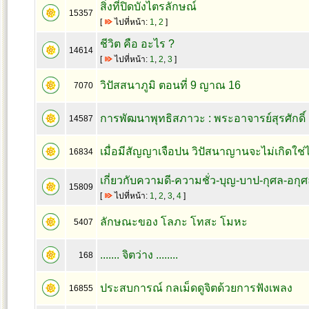
สิ่งที่ปิดบังไตรลักษณ์
15357
[
ไปที่หน้า:
1
,
2
]
ชีวิต คือ อะไร ?
14614
[
ไปที่หน้า:
1
,
2
,
3
]
วิปัสสนาภูมิ ตอนที่ 9 ญาณ 16
7070
การพัฒนาพุทธิสภาวะ : พระอาจารย์สุรศักดิ์ 
14587
เมื่อมีสัญญาเจือปน วิปัสนาญานจะไม่เกิดใช
16834
เกี่ยวกับความดี-ความชั่ว-บุญ-บาป-กุศล-อกุศล
15809
[
ไปที่หน้า:
1
,
2
,
3
,
4
]
ลักษณะของ โลภะ โทสะ โมหะ
5407
....... จิตว่าง ........
168
ประสบการณ์ กลเม็ดดูจิตด้วยการฟังเพลง
16855