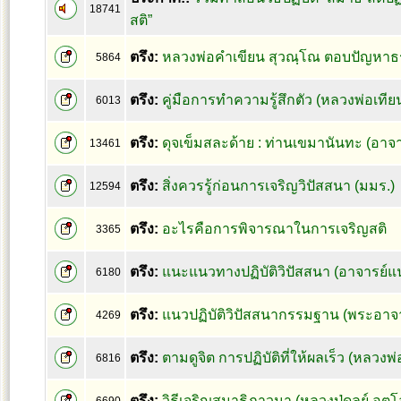
18741
สติ”
ตรึง:
หลวงพ่อคำเขียน สุวณฺโณ ตอบปัญหาธร
5864
ตรึง:
คู่มือการทำความรู้สึกตัว (หลวงพ่อเทียน
6013
ตรึง:
ดุจเข็มสละด้าย : ท่านเขมานันทะ (อาจา
13461
ตรึง:
สิ่งควรรู้ก่อนการเจริญวิปัสสนา (มมร.)
12594
ตรึง:
อะไรคือการพิจารณาในการเจริญสติ
3365
ตรึง:
แนะแนวทางปฏิบัติวิปัสสนา (อาจารย์แ
6180
ตรึง:
แนวปฏิบัติวิปัสสนากรรมฐาน (พระอาจา
4269
ตรึง:
ตามดูจิต การปฏิบัติที่ให้ผลเร็ว (หลวงพ
6816
ตรึง:
วิธีเจริญสมาธิภาวนา (หลวงปู่ดูลย์ อตุโ