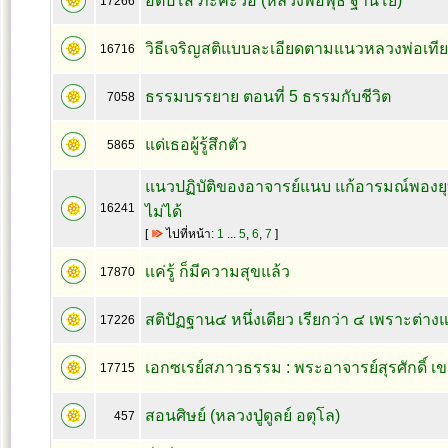
อิติปิโส ภะคะวือ (หลวงพ่อพุธ ฐานิโย)
17266
วิธีเจริญสติแบบละเอียดตามแนวหลวงพ่อเที
16716
ธรรมบรรยาย ตอนที่ 5 ธรรมกับชีวิต
7058
แด่เธอผู้รู้สึกตัว
5865
แนวปฏิบัติของอาจารย์แนบ แก้อารมณ์พองยุบ
16241
ไม่ได้
[
ไปที่หน้า:
1
...
5
,
6
,
7
]
เเค่รู้ ก็มีความสุขแล้ว
17870
สติปัฏฐาน๔ หนึ่งเดียว เรียกว่า ๔ เพราะต่า
17226
เอกซเรย์สภาวธรรม : พระอาจารย์สุรศักดิ์ เขม
17715
สอนศิษย์ (หลวงปู่ดูลย์ อตุโล)
457