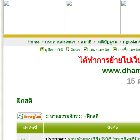
Home
•
กระดานสนทนา
•
สมาธิ
•
สติปัฏฐาน
•
กฎแห่งก
คู่มือการใช้
ค้นหา
สมัครสมาชิก
รายชื่อสมาชิก
ได้ทำการย้ายไปเว็บ
www.dham
15 
ฝึกสติ
:: ลานธรรมจักร ::
»
ฝึกสติ
ลำดับที่
หัวข้อ
ประกาศ::
รวมคำสอนวิธีปฏิบัติ “สมาธิ-สติ