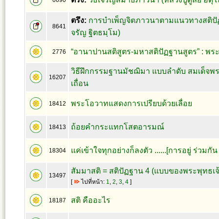
6690
ตรึง:
การบำเพ็ญจิตภาวนาตามแนวทางสติปั
8641
จรัญ ฐิตธมฺโม)
“อานาปานสติสูตร-มหาสติปัฏฐานสูตร” : พร
2776
วิธีฝึกกรรมฐานมัชฌิมา แบบลำดับ สมเด็จพร
16207
เถื่อน
พระโอวาทแสดงการเปรียบด้วยเลื่อย
18412
ถ้อยคำกระแทกโสตอารมณ์
18413
แค่เข้าใจทุกอย่างก็ลงตัว ......[การอยู่ ร่วมกั
18304
สัมมาสติ = สติปัฏฐาน 4 (แบบของพระพุทธเจ้
13497
[
ไปที่หน้า:
1
,
2
,
3
,
4
]
สติ คืออะไร
18187