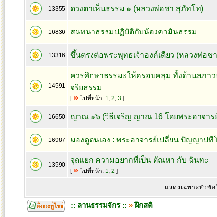
ดวงตาเห็นธรรม ๑ (หลวงพ่อชา สุภัทโท)
13355
สนทนาธรรมปฏิบัติกับน้องคามินธรรม
16836
ขึ้นตรงต่อพระพุทธเจ้าองค์เดียว (หลวงพ่อชา
13316
ควรศึกษาธรรมะให้ครอบคลุม ทั้งด้านสภา
14591
จริยธรรม
[
ไปที่หน้า:
1
,
2
,
3
]
ญาณ ๑๖ (วิธีเจริญ ญาณ 16 โดยพระอาจารย์ช
16650
มองดูตนเอง : พระอาจารย์เปลี่ยน ปัญญาปที
16987
จุดแยก ความอยากที่เป็น ตัณหา กับ ฉันทะ
13590
[
ไปที่หน้า:
1
,
2
]
แสดงเฉพาะหัวข้อ
:: ลานธรรมจักร ::
»
ฝึกสติ