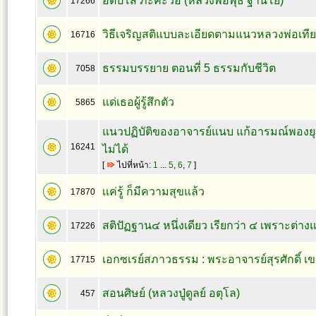
อิติปิโส ภะคะวือ (หลวงพ่อพุธ ฐานิโย)
17266
วิธีเจริญสติแบบละเอียดตามแนวหลวงพ่อเที
16716
ธรรมบรรยาย ตอนที่ 5 ธรรมกับชีวิต
7058
แด่เธอผู้รู้สึกตัว
5865
แนวปฏิบัติของอาจารย์แนบ แก้อารมณ์พองยุบ
16241
ไม่ได้
[
ไปที่หน้า:
1
...
5
,
6
,
7
]
เเค่รู้ ก็มีความสุขแล้ว
17870
สติปัฏฐาน๔ หนึ่งเดียว เรียกว่า ๔ เพราะต่า
17226
เอกซเรย์สภาวธรรม : พระอาจารย์สุรศักดิ์ เขม
17715
สอนศิษย์ (หลวงปู่ดูลย์ อตุโล)
457