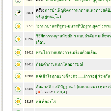
6690
ตรึง:
การบำเพ็ญจิตภาวนาตามแนวทางสติปั
8641
จรัญ ฐิตธมฺโม)
“อานาปานสติสูตร-มหาสติปัฏฐานสูตร” : พร
2776
วิธีฝึกกรรมฐานมัชฌิมา แบบลำดับ สมเด็จพร
16207
เถื่อน
พระโอวาทแสดงการเปรียบด้วยเลื่อย
18412
ถ้อยคำกระแทกโสตอารมณ์
18413
แค่เข้าใจทุกอย่างก็ลงตัว ......[การอยู่ ร่วมกั
18304
สัมมาสติ = สติปัฏฐาน 4 (แบบของพระพุทธเจ้
13497
[
ไปที่หน้า:
1
,
2
,
3
,
4
]
สติ คืออะไร
18187