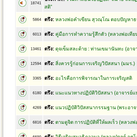
18741
สติ”
ตรึง:
หลวงพ่อคำเขียน สุวณฺโณ ตอบปัญหาธร
5864
ตรึง:
คู่มือการทำความรู้สึกตัว (หลวงพ่อเทียน
6013
ตรึง:
ดุจเข็มสละด้าย : ท่านเขมานันทะ (อาจา
13461
ตรึง:
สิ่งควรรู้ก่อนการเจริญวิปัสสนา (มมร.)
12594
ตรึง:
อะไรคือการพิจารณาในการเจริญสติ
3365
ตรึง:
แนะแนวทางปฏิบัติวิปัสสนา (อาจารย์แ
6180
ตรึง:
แนวปฏิบัติวิปัสสนากรรมฐาน (พระอาจา
4269
ตรึง:
ตามดูจิต การปฏิบัติที่ให้ผลเร็ว (หลวงพ
6816
ตรึง:
วิธีเจริญสมาธิภาวนา (หลวงปู่ดูลย์ อตุโ