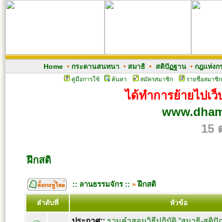
Home
•
กระดานสนทนา
•
สมาธิ
•
สติปัฏฐาน
•
กฎแห่งก
คู่มือการใช้
ค้นหา
สมัครสมาชิก
รายชื่อสมาชิก
ได้ทำการย้ายไปเว็บ
www.dham
15 
ฝึกสติ
:: ลานธรรมจักร ::
»
ฝึกสติ
ลำดับที่
หัวข้อ
ประกาศ::
รวมคำสอนวิธีปฏิบัติ “สมาธิ-สติ