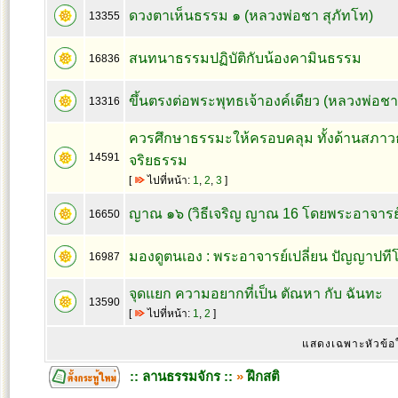
ดวงตาเห็นธรรม ๑ (หลวงพ่อชา สุภัทโท)
13355
สนทนาธรรมปฏิบัติกับน้องคามินธรรม
16836
ขึ้นตรงต่อพระพุทธเจ้าองค์เดียว (หลวงพ่อชา
13316
ควรศึกษาธรรมะให้ครอบคลุม ทั้งด้านสภา
14591
จริยธรรม
[
ไปที่หน้า:
1
,
2
,
3
]
ญาณ ๑๖ (วิธีเจริญ ญาณ 16 โดยพระอาจารย์ช
16650
มองดูตนเอง : พระอาจารย์เปลี่ยน ปัญญาปที
16987
จุดแยก ความอยากที่เป็น ตัณหา กับ ฉันทะ
13590
[
ไปที่หน้า:
1
,
2
]
แสดงเฉพาะหัวข้อ
:: ลานธรรมจักร ::
»
ฝึกสติ