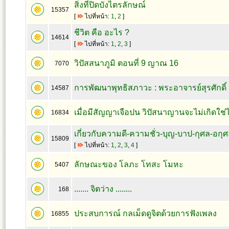
สิ่งที่ปิดบังไตรลักษณ์
15357
[
ไปที่หน้า:
1
,
2
]
ชีวิต คือ อะไร ?
14614
[
ไปที่หน้า:
1
,
2
,
3
]
วิปัสสนาภูมิ ตอนที่ 9 ญาณ 16
7070
การพัฒนาพุทธิสภาวะ : พระอาจารย์สุรศักดิ์ 
14587
เมื่อมีสัญญาเจือปน วิปัสนาญานจะไม่เกิดใช
16834
เกี่ยวกับความดี-ความชั่ว-บุญ-บาป-กุศล-อกุศล
15809
[
ไปที่หน้า:
1
,
2
,
3
,
4
]
ลักษณะของ โลภะ โทสะ โมหะ
5407
....... จิตว่าง ........
168
ประสบการณ์ กลเม็ดดูจิตด้วยการฟังเพลง
16855