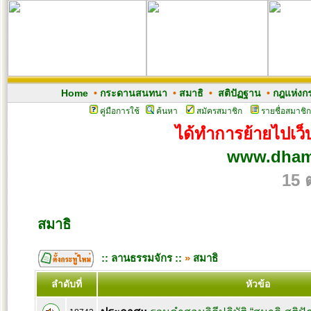
Home
•
กระดานสนทนา
•
สมาธิ
•
สติปัฏฐาน
•
กฎแห่งก
คู่มือการใช้
ค้นหา
สมัครสมาชิก
รายชื่อสมาชิก
ได้ทำการย้ายไปเว็บ
www.dham
15 
สมาธิ
:: ลานธรรมจักร ::
»
สมาธิ
ลำดับที่
หัวข้อ