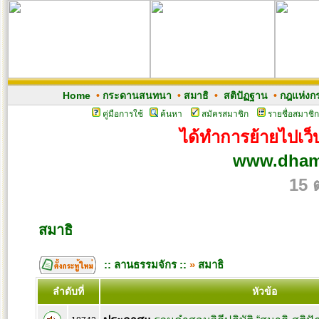
Home
•
กระดานสนทนา
•
สมาธิ
•
สติปัฏฐาน
•
กฎแห่งก
คู่มือการใช้
ค้นหา
สมัครสมาชิก
รายชื่อสมาชิก
ได้ทำการย้ายไปเว็บ
www.dham
15 
สมาธิ
:: ลานธรรมจักร ::
»
สมาธิ
ลำดับที่
หัวข้อ