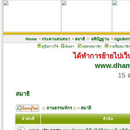
Home
•
กระดานสนทนา
•
สมาธิ
•
สติปัฏฐาน
•
กฎแห่งก
คู่มือการใช้
ค้นหา
สมัครสมาชิก
รายชื่อสมาชิก
ได้ทำการย้ายไปเว็บ
www.dham
15 
สมาธิ
:: ลานธรรมจักร ::
»
สมาธิ
ลำดับที่
หัวข้อ