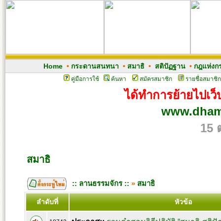
Home
•
กระดานสนทนา
•
สมาธิ
•
สติปัฏฐาน
•
กฎแห่งก
คู่มือการใช้
ค้นหา
สมัครสมาชิก
รายชื่อสมาชิก
ได้ทำการย้ายไปเว็บ
www.dham
15 
สมาธิ
:: ลานธรรมจักร ::
»
สมาธิ
ลำดับที่
หัวข้อ