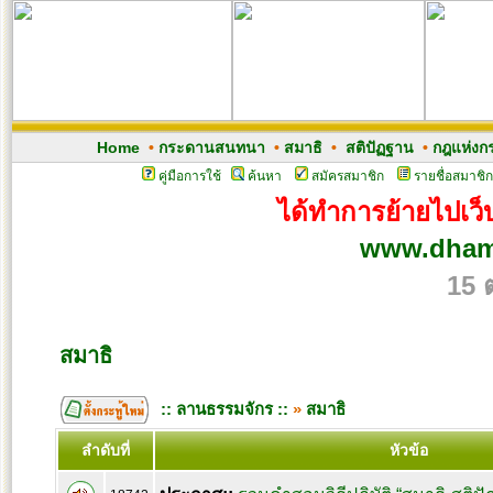
Home
•
กระดานสนทนา
•
สมาธิ
•
สติปัฏฐาน
•
กฎแห่งก
คู่มือการใช้
ค้นหา
สมัครสมาชิก
รายชื่อสมาชิก
ได้ทำการย้ายไปเว็บ
www.dham
15 
สมาธิ
:: ลานธรรมจักร ::
»
สมาธิ
ลำดับที่
หัวข้อ