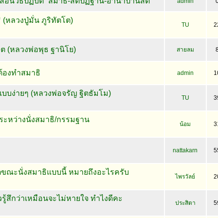
อนวิธีปฏิบัติ “สมาธิ-สติปัฏฐาน-อานาปานสติ”
admin
(หลวงปู่มั่น ภูริทัตโต)
TU
2
วิต (หลวงพ่อพุธ ฐานิโย)
สายลม
ต้องทำสมาธิ
admin
1
แบบง่ายๆ (หลวงพ่อจรัญ ฐิตธัมโม)
TU
3
ระหว่างนั่งสมาธิ/กรรมฐาน
น้อม
3
nattakarn
5
ตขณะนั่งสมาธิแบบนี้ หมายถึงอะไรครับ
ไพรวัลย์
2
รู้สึกว่าเหมือนจะไม่หายใจ ทำไงดีคะ
ประสิตา
5