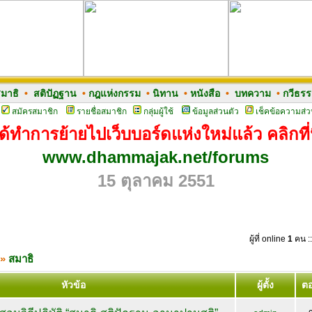
มาธิ
•
สติปัฏฐาน
•
กฎแห่งกรรม
•
นิทาน
•
หนังสือ
•
บทความ
•
กวีธร
สมัครสมาชิก
รายชื่อสมาชิก
กลุ่มผู้ใช้
ข้อมูลส่วนตัว
เช็คข้อความส่ว
ด้ทำการย้ายไปเว็บบอร์ดแห่งใหม่แล้ว คลิกที่น
www.dhammajak.net/forums
15 ตุลาคม 2551
ผู้ที่ online
1
คน ::
»
สมาธิ
หัวข้อ
ผู้ตั้ง
ต