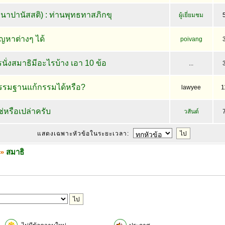
อานาปานัสสติ) : ท่านพุทธทาสภิกขุ
ผู้เยี่ยมชม
ัญหาต่างๆ ได้
poivang
่งสมาธิมีอะไรบ้าง เอา 10 ข้อ
...
รรมฐานแก้กรรมได้หรือ?
lawyee
1
่หรือเปล่าครับ
วสันต์
แสดงเฉพาะหัวข้อในระยะเวลา:
»
สมาธิ