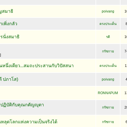
ญสมาธิ
poivang
1
เพิ่งกลัว
ตรงประเด็น
รนั่งสมาธิ
รติ
1
กรัชกาย
7
]
ป็นหนึ่งเดียว...สมถะประสานกับวิปัสสนา
ตรงประเด็น
1
ดี ปภาโส)
poivang
RONNAPUM
1
ิบัติกับคุณกตัญญุตา
กรัชกาย
2
้ยนหลุดโลกแห่งความเป็นจริงได้
กรัชกาย