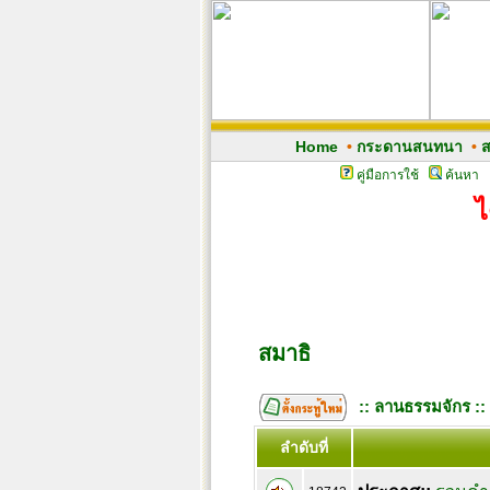
Home
•
กระดานสนทนา
•
ส
คู่มือการใช้
ค้นหา
ไ
สมาธิ
:: ลานธรรมจักร ::
ลำดับที่