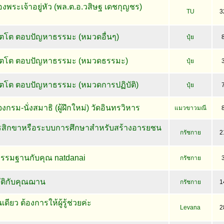
พระเจ้าอยู่หัว (พล.ต.อ.วสิษฐ เดชกุญชร)
TU
3
ปัตโต ตอบปัญหาธรรมะ (หมวดอื่นๆ)
ปุ๋ย
มปัตโต ตอบปัญหาธรรมะ (หมวดธรรมะ)
ปุ๋ย
ปัตโต ตอบปัญหาธรรมะ (หมวดการปฏิบัติ)
ปุ๋ย
งกรม-นั่งสมาธิ (ผู้ฝึกใหม่) วัดอินทรวิหาร
แมวขาวมณี
สิกขาหรือระบบการศึกษาสำหรับสร้างอารยชน
กรัชกาย
2
ิกรรมฐานกับคุณ natdanai
กรัชกาย
ติกับคุณฌาน
กรัชกาย
1
ดียว ต้องการให้ผู้รู้ช่วยค่ะ
Levana
2