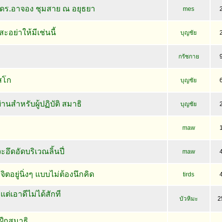
ร.อาจอง ชุมสาย ณ อยุธยา
mes
ะอย่าให้มีเช่นนี้
บุญชัย
กรัชกาย
สโก
บุญชัย
่านสำหรับผู้ปฏิบัติ สมาธิ
บุญชัย
maw
จะอึดอัดบริเวณลิ้นปี่
maw
ิตอยู่นิ่งๆ แบบไม่ต้องนึกคิด
tirds
ต่เอาดีไม่ได้สักที
บัวหิมะ
2
ีกสมาธิ