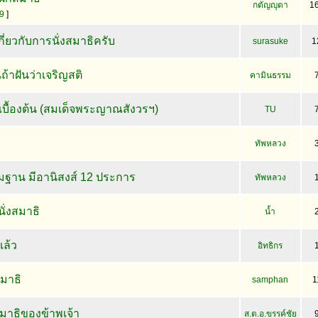
กตัญญุตา
1
9
]
เกี่ยวกับการนั่งสมาธิครับ
surasuke
1
ถ้าฝันว่าเจริญสติ
คามินธรรม
บื้องต้น (สมเด็จพระญาณสังวรฯ)
TU
ทัพหลวง
ฐาน มีอานิสงส์ 12 ประการ
ทัพหลวง
ั่งสมาธิ
น้ำ
เล้ว
อิทธิกร
มาธิ
samphan
1
มาธิของข้าพเจ้า
ส.ต.อ.ขรรค์ชัย