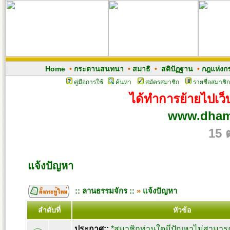
Home
•
กระดานสนทนา
•
สมาธิ
•
สติปัฏฐาน
•
กฎแห่งก
คู่มือการใช้
ค้นหา
สมัครสมาชิก
รายชื่อสมาชิก
ได้ทำการย้ายไปเว็บ
www.dham
15 
แจ้งปัญหา
:: ลานธรรมจักร ::
»
แจ้งปัญหา
ลำดับที่
หัวข้อ
ประกาศ::
*สมาชิกท่านใดมีปัญหาไม่สามารถ