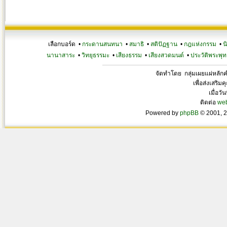
เลือกบอร์ด •
กระดานสนทนา
•
สมาธิ
•
สติปัฏฐาน
•
กฎแห่งกรรม
•
น
นานาสาระ
•
วิทยุธรรมะ
•
เสียงธรรม
•
เสียงสวดมนต์
•
ประวัติพระพุท
จัดทำโดย กลุ่มเผยแผ่หลั
เพื่อส่งเสริ
เมื่อวั
ติดต่อ
we
Powered by
phpBB
© 2001, 2