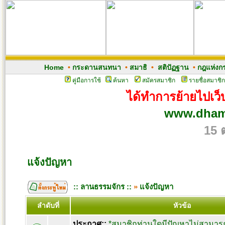
Home
•
กระดานสนทนา
•
สมาธิ
•
สติปัฏฐาน
•
กฎแห่งก
คู่มือการใช้
ค้นหา
สมัครสมาชิก
รายชื่อสมาชิก
ได้ทำการย้ายไปเว็บ
www.dham
15 
แจ้งปัญหา
:: ลานธรรมจักร ::
»
แจ้งปัญหา
ลำดับที่
หัวข้อ
ประกาศ::
*สมาชิกท่านใดมีปัญหาไม่สามารถ