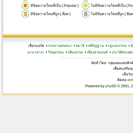
มีข้อความใหม่ที่เป็น [ Popular ]
ไม่มีข้อความใหม่ที่เป็น [ Po
มีข้อความใหม่ที่ถูก [ ล๊อค ]
ไม่มีข้อความใหม่ที่ถูก [ ล๊อค
เลือกบอร์ด •
กระดานสนทนา
•
สมาธิ
•
สติปัฏฐาน
•
กฎแห่งกรรม
•
น
นานาสาระ
•
วิทยุธรรมะ
•
เสียงธรรม
•
เสียงสวดมนต์
•
ประวัติพระพุท
จัดทำโดย กลุ่มเผยแผ่หลั
เพื่อส่งเสริ
เมื่อวั
ติดต่อ
we
Powered by
phpBB
© 2001, 2