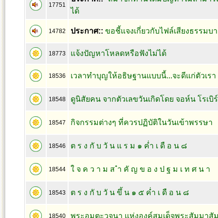
17751
ได้
ประกาศ::
ขอชี้แจงเกี่ยวกับไฟล์เสียงธรรมบา
14782
แจ้งปัญหาโหลดหรือฟังไม่ได้
18773
เวลาทำบุญให้อธิษฐานแบบนี้...จะดีแก่ตัวเรา
18536
ดูนิสัยคน จากตัวเลขวันเกิดโดย จอห์น โรเบิร
18548
กิจกรรมต่างๆ ที่ควรปฏิบัติในวันเข้าพรรษา
18547
ต ร ง กั บ วั น แ ร ม ๑ ค่ำ เ ดื อ น ๘
18546
ใ จ ค ว า ม ส ำ คั ญ ข อ ง ป ฐ ม เ ท ศ น า
18544
ต ร ง กั บ วั น ขึ้ น ๑ ๕ ค่ำ เ ดื อ น ๘
18543
พระอมตะวจนา แห่งองค์สมเด็จพระสัมมาสัม
18540