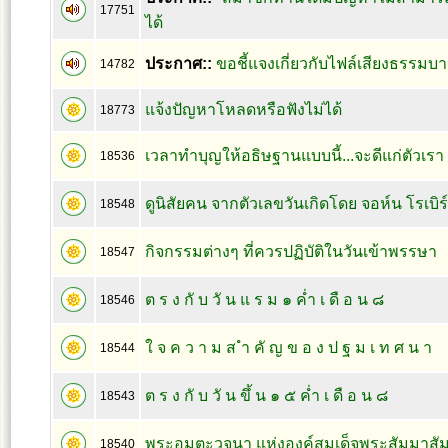
17751
ได้
ประกาศ::
ขอชี้แจงเกี่ยวกับไฟล์เสียงธรรมบา
14782
แจ้งปัญหาโหลดหรือฟังไม่ได้
18773
เวลาทำบุญให้อธิษฐานแบบนี้...จะดีแก่ตัวเรา
18536
ดูนิสัยคน จากตัวเลขวันเกิดโดย จอห์น โรเบิร
18548
กิจกรรมต่างๆ ที่ควรปฏิบัติในวันเข้าพรรษา
18547
ต ร ง กั บ วั น แ ร ม ๑ ค่ำ เ ดื อ น ๘
18546
ใ จ ค ว า ม ส ำ คั ญ ข อ ง ป ฐ ม เ ท ศ น า
18544
ต ร ง กั บ วั น ขึ้ น ๑ ๕ ค่ำ เ ดื อ น ๘
18543
พระอมตะวจนา แห่งองค์สมเด็จพระสัมมาสัม
18540