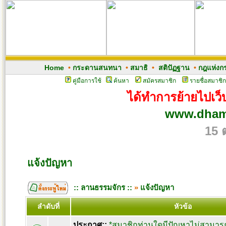
Home
•
กระดานสนทนา
•
สมาธิ
•
สติปัฏฐาน
•
กฎแห่งก
คู่มือการใช้
ค้นหา
สมัครสมาชิก
รายชื่อสมาชิก
ได้ทำการย้ายไปเว็บ
www.dham
15 
แจ้งปัญหา
:: ลานธรรมจักร ::
»
แจ้งปัญหา
ลำดับที่
หัวข้อ
ประกาศ::
*สมาชิกท่านใดมีปัญหาไม่สามารถ