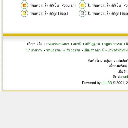
มีข้อความใหม่ที่เป็น [ Popular ]
ไม่มีข้อความใหม่ที่เป็น [ Po
มีข้อความใหม่ที่ถูก [ ล๊อค ]
ไม่มีข้อความใหม่ที่ถูก [ ล๊อค
เลือกบอร์ด •
กระดานสนทนา
•
สมาธิ
•
สติปัฏฐาน
•
กฎแห่งกรรม
•
น
นานาสาระ
•
วิทยุธรรมะ
•
เสียงธรรม
•
เสียงสวดมนต์
•
ประวัติพระพุท
จัดทำโดย กลุ่มเผยแผ่หลั
เพื่อส่งเสริ
เมื่อวั
ติดต่อ
we
Powered by
phpBB
© 2001, 2