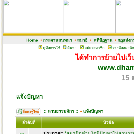
Home
•
กระดานสนทนา
•
สมาธิ
•
สติปัฏฐาน
•
กฎแห่งก
คู่มือการใช้
ค้นหา
สมัครสมาชิก
รายชื่อสมาชิก
ได้ทำการย้ายไปเว็บ
www.dham
15 
แจ้งปัญหา
:: ลานธรรมจักร ::
»
แจ้งปัญหา
ลำดับที่
หัวข้อ
ประกาศ::
*สมาชิกท่านใดมีปัญหาไม่สามารถ