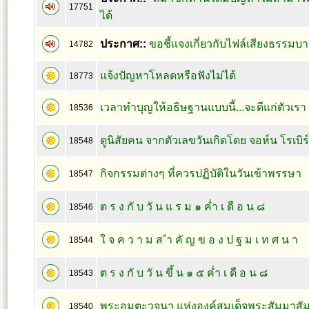
17751
ได้
ประกาศ::
ขอชี้แจงเกี่ยวกับไฟล์เสียงธรรมบา
14782
แจ้งปัญหาโหลดหรือฟังไม่ได้
18773
เวลาทำบุญให้อธิษฐานแบบนี้...จะดีแก่ตัวเรา
18536
ดูนิสัยคน จากตัวเลขวันเกิดโดย จอห์น โรเบิร
18548
กิจกรรมต่างๆ ที่ควรปฏิบัติในวันเข้าพรรษา
18547
ต ร ง กั บ วั น แ ร ม ๑ ค่ำ เ ดื อ น ๘
18546
ใ จ ค ว า ม ส ำ คั ญ ข อ ง ป ฐ ม เ ท ศ น า
18544
ต ร ง กั บ วั น ขึ้ น ๑ ๕ ค่ำ เ ดื อ น ๘
18543
พระอมตะวจนา แห่งองค์สมเด็จพระสัมมาสัม
18540