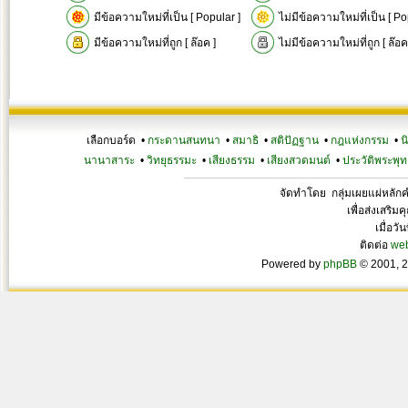
มีข้อความใหม่ที่เป็น [ Popular ]
ไม่มีข้อความใหม่ที่เป็น [ Po
มีข้อความใหม่ที่ถูก [ ล๊อค ]
ไม่มีข้อความใหม่ที่ถูก [ ล๊อค
เลือกบอร์ด •
กระดานสนทนา
•
สมาธิ
•
สติปัฏฐาน
•
กฎแห่งกรรม
•
น
นานาสาระ
•
วิทยุธรรมะ
•
เสียงธรรม
•
เสียงสวดมนต์
•
ประวัติพระพุท
จัดทำโดย กลุ่มเผยแผ่หลั
เพื่อส่งเสริ
เมื่อวั
ติดต่อ
we
Powered by
phpBB
© 2001, 2