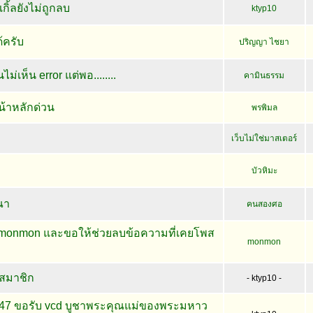
กิ้ลยังไม่ถูกลบ
ktyp10
้ครับ
ปริญญา ไชยา
่เห็น error แต่พอ........
คามินธรรม
น้าหลักด่วน
พรพิมล
เว็บไม่ใช่มาสเตอร์
บัวหิมะ
ณา
คนสองศอ
็น monmon และขอให้ช่วยลบข้อความที่เคยโพส
monmon
สมาชิก
- ktyp10 -
647 ขอรับ vcd บูชาพระคุณแม่ของพระมหาว