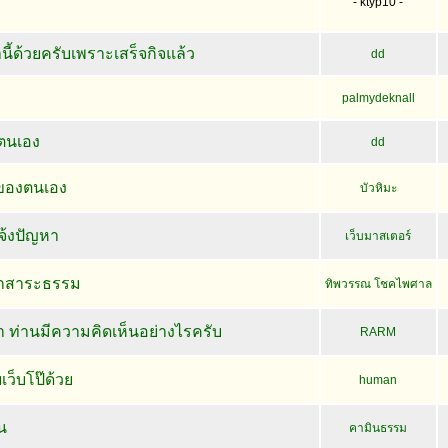
- ktyp10 -
นี้ด้วยครับเพราะเสร็จกิจแล้ว
dd
palmydeknall
ตนเอง
dd
้ของตนเอง
บัวหิมะ
้งปัญหา
เว็บมาสเตอร์
กสาระธรรม
ทิพวรรณ โชคไพศาล
า ท่านมีความคิดเห็นอย่างไรครับ
RARM
ว็บโป๊ด้วย
human
น
คามินธรรม