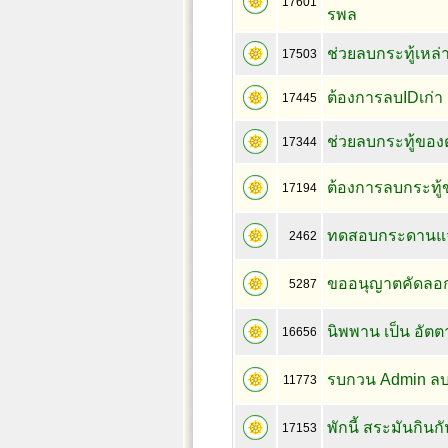
17601
รพล
ช่วยลบกระทู้เหล่า
17503
ต้องการลบIDเก่า
17445
ช่วยลบกระทู้ของ
17344
ต้องการลบกระทู
17194
ทดสอบกระดานแจ
2462
ขออนุญาตคัดลอ
5287
นิพพาน เป็น อัตต
16656
รบกวน Admin ลบเ
11773
พักนี้ สระมันกินกั
17153