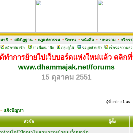
มาธิ
•
สติปัฏฐาน
•
กฎแห่งกรรม
•
นิทาน
•
หนังสือ
•
บทความ
•
กวีธร
สมัครสมาชิก
รายชื่อสมาชิก
กลุ่มผู้ใช้
ข้อมูลส่วนตัว
เช็คข้อความส่ว
ด้ทำการย้ายไปเว็บบอร์ดแห่งใหม่แล้ว คลิกที่น
www.dhammajak.net/forums
15 ตุลาคม 2551
ผู้ที่ online
1
คน ::
»
แจ้งปัญหา
หัวข้อ
ผู้ตั้ง
กท่านใดมีปัญหาไม่สามารถเข้าชมเว็บบอร์ด