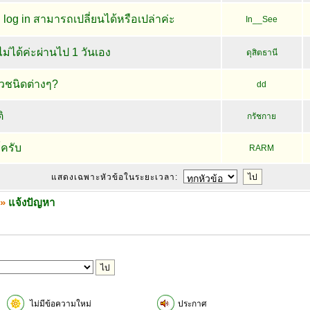
อ log in สามารถเปลี่ยนได้หรือเปล่าค่ะ
In__See
ม่ได้ค่ะผ่านไป 1 วันเอง
ดุสิตธานี
บัวชนิดต่างๆ?
dd
ิ
กรัชกาย
์ครับ
RARM
แสดงเฉพาะหัวข้อในระยะเวลา:
»
แจ้งปัญหา
ไม่มีข้อความใหม่
ประกาศ