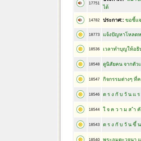
17751
ได้
ประกาศ::
ขอชี้แจ
14782
แจ้งปัญหาโหลดหรื
18773
เวลาทำบุญให้อธิษ
18536
ดูนิสัยคน จากตัว
18548
กิจกรรมต่างๆ ที่
18547
ต ร ง กั บ วั น แ ร
18546
ใ จ ค ว า ม ส ำ ค
18544
ต ร ง กั บ วั น ขึ้ 
18543
พระอมตะวจนา แห่
18540