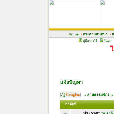
Home
•
กระดานสนทนา
•
ส
คู่มือการใช้
ค้นหา
ไ
แจ้งปัญหา
:: ลานธรรมจักร ::
ลำดับที่
ประกาศ::
*สมาชิ