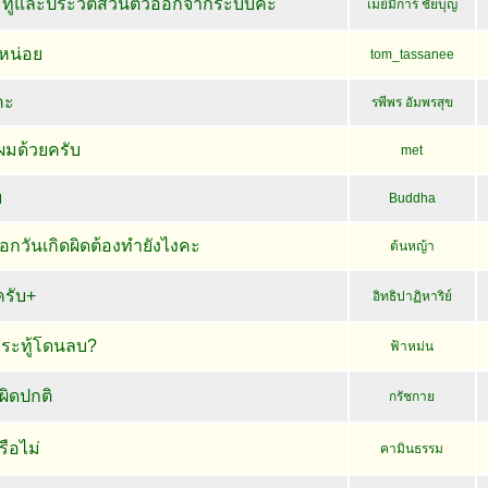
ทู้และประวัติส่วนตัวออกจากระบบค่ะ
เมย์มิการ์ ชัยบุญ
้หน่อย
tom_tassanee
คะ
รพีพร อัมพรสุข
ผมด้วยครับ
met
ย
Buddha
ลือกวันเกิดผิดต้องทำยังไงคะ
ต้นหญ้า
ครับ+
อิทธิปาฏิหาริย์
..กระทู้โดนลบ?
ฟ้าหม่น
ผิดปกติ
กรัชกาย
ือไม่
คามินธรรม