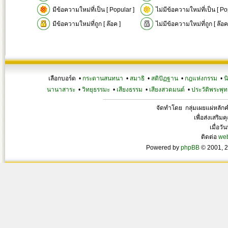
มีข้อความใหม่ที่เป็น [ Popular ]
ไม่มีข้อความใหม่ที่เป็น [ Po
มีข้อความใหม่ที่ถูก [ ล๊อค ]
ไม่มีข้อความใหม่ที่ถูก [ ล๊อค
เลือกบอร์ด •
กระดานสนทนา
•
สมาธิ
•
สติปัฏฐาน
•
กฎแห่งกรรม
•
น
นานาสาระ
•
วิทยุธรรมะ
•
เสียงธรรม
•
เสียงสวดมนต์
•
ประวัติพระพุท
จัดทำโดย กลุ่มเผยแผ่หลั
เพื่อส่งเสริ
เมื่อวั
ติดต่อ
we
Powered by
phpBB
© 2001, 2