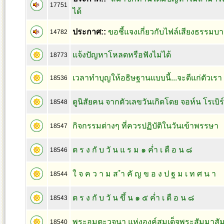
17751
ได้
ประกาศ::
ขอชี้แจงเกี่ยวกับไฟล์เสียงธรรมบา
14782
แจ้งปัญหาโหลดหรือฟังไม่ได้
18773
เวลาทำบุญให้อธิษฐานแบบนี้...จะดีแก่ตัวเรา
18536
ดูนิสัยคน จากตัวเลขวันเกิดโดย จอห์น โรเบิร
18548
กิจกรรมต่างๆ ที่ควรปฏิบัติในวันเข้าพรรษา
18547
ต ร ง กั บ วั น แ ร ม ๑ ค่ำ เ ดื อ น ๘
18546
ใ จ ค ว า ม ส ำ คั ญ ข อ ง ป ฐ ม เ ท ศ น า
18544
ต ร ง กั บ วั น ขึ้ น ๑ ๕ ค่ำ เ ดื อ น ๘
18543
พระอมตะวจนา แห่งองค์สมเด็จพระสัมมาสัม
18540