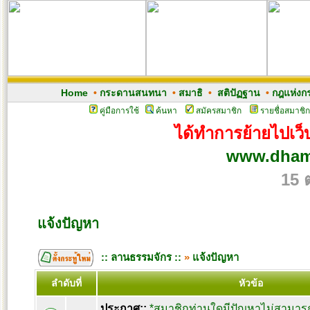
Home
•
กระดานสนทนา
•
สมาธิ
•
สติปัฏฐาน
•
กฎแห่งก
คู่มือการใช้
ค้นหา
สมัครสมาชิก
รายชื่อสมาชิก
ได้ทำการย้ายไปเว็บ
www.dham
15 
แจ้งปัญหา
:: ลานธรรมจักร ::
»
แจ้งปัญหา
ลำดับที่
หัวข้อ
ประกาศ::
*สมาชิกท่านใดมีปัญหาไม่สามารถ