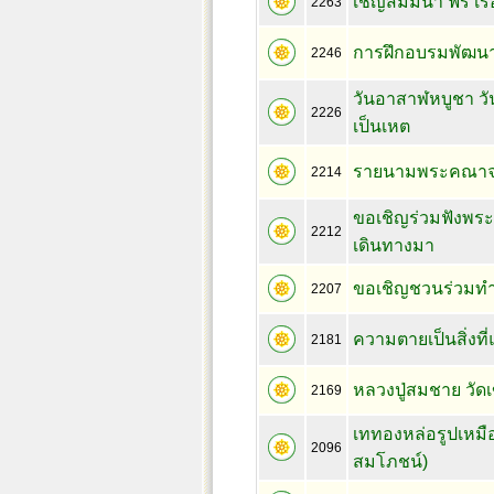
เชิญสัมมนา ฟรี เร
2263
การฝึกอบรมพัฒนาสติให
2246
วันอาสาฬหบูชา วั
2226
เป็นเหต
รายนามพระคณาจาร
2214
ขอเชิญร่วมฟังพร
2212
เดินทางมา
ขอเชิญชวนร่วมทำ
2207
ความตายเป็นสิ่งที
2181
หลวงปู่สมชาย วัด
2169
เททองหล่อรูปเหมื
2096
สมโภชน์)