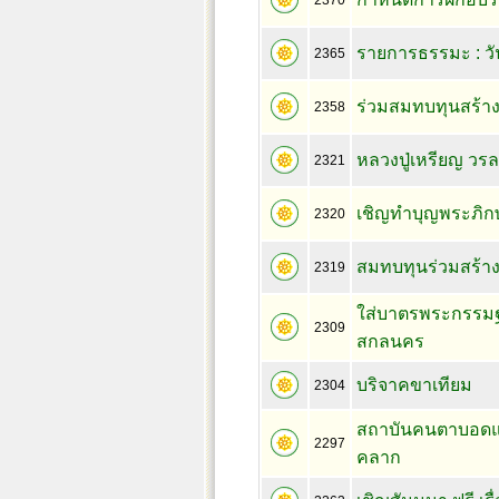
2370
รายการธรรมะ : วัน
2365
ร่วมสมทบทุนสร้าง
2358
หลวงปู่เหรียญ วร
2321
เชิญทำบุญพระภิกษ
2320
สมทบทุนร่วมสร้างไ
2319
ใส่บาตรพระกรรมฐา
2309
สกลนคร
บริจาคขาเทียม
2304
สถาบันคนตาบอดแห่
2297
คลาก