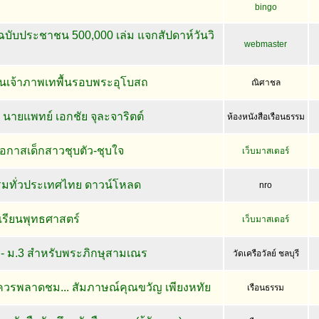
bingo
ฉบับประชาชน 500,000 เล่ม แจกสัปดาห์วันวิ
webmaster
นเจ้าภาพเทพื้นรอบพระอุโบสถ
ณิศาชล
ายแพทย์ เอกชัย จุละจาริตต์
ห้องหนังสือเรือนธรรม
โอกาสเด็กสาวชุบตัว-ชุบใจ
เว็บมาสเตอร์
มทั่วประเทศไทย ดาวน์โหลด
nro
ีเรียนพุทธศาสตร์
เว็บมาสเตอร์
.1 - ม.3 สำหรับพระภิกษุสามเณร
วัดเครือวัลย์ ชลบุรี
่ควรพลาดชม... สัมภาษณ์คุณขวัญ เพียงหทัย
เรือนธรรม