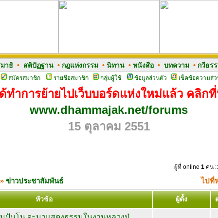
มาธิ
•
สติปัฏฐาน
•
กฎแห่งกรรม
•
นิทาน
•
หนังสือ
•
บทความ
•
กวีธร
สมัครสมาชิก
รายชื่อสมาชิก
กลุ่มผู้ใช้
ข้อมูลส่วนตัว
เช็คข้อความส่ว
ด้ทำการย้ายไปเว็บบอร์ดแห่งใหม่แล้ว คลิกที่น
www.dhammajak.net/forums
15 ตุลาคม 2551
ผู้ที่ online
1
คน ::
»
ข่าวประชาสัมพันธ์
ไปที่
หัวข้อ
ผู้ตั้ง
มปันโน จะมาแสดงธรรมในงานหลวงปู่