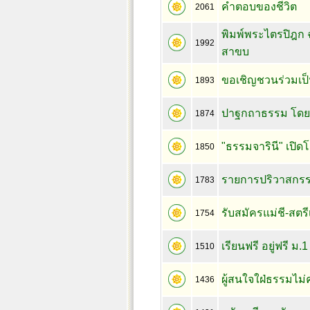
คำตอบของชีวิต
2061
พิมพ์พระไตรปิฎก 
1992
สาขบ
ขอเชิญชวนร่วมเป็
1893
ปาฐกถาธรรม โดย น
1874
"ธรรมจารินี" เปิด
1850
รายการปริวาสกรร
1783
รับสมัครแม่ชี-สตร
1754
เรียนฟรี อยู่ฟรี ม
1510
ผู้สนใจใฝ่ธรรมไม
1436