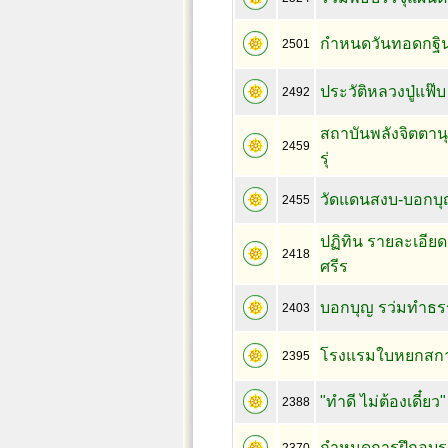
กำหนดวันทอดกฐิน
2501
ประวัติหลวงปู่แฟ๊บ
2492
สถาบันพลังจิตตาน
2459
รุ่
วัดแดนสงบ-บอกบุ
2455
ปฏิทิน รายละเอีย
2418
ศรีร
บอกบุญ รว่มทำธร
2403
โรงแรมใบหยกสกา
2395
"ทำดี ไม่ต้องเดี๋ย
2388
กำหนดการฝึกอบรมพั