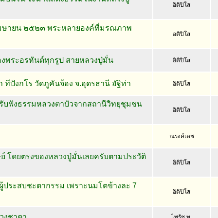
อิติปิโส
๒๗ เมษายน ๒๕๒๓ พระหลายองค์ที่มรณภาพ
อติปิโส
องพระอรหันต์ทุกรูป สายหลวงปู่มั่น
อิติปิโส
ทีปังกโร วัดภูคันจ้อง จ.อุดรธานี อัฐิท่า
อิติปิโส
ับฟังธรรมหลวงตาบัวจากสถานีวิทยุชุมชน
อิติปิโส
ณรงค์เดช
ย์ โดยตรงของหลวงปู่มั่นเลยครับตามประวัติ
อิติปิโส
ผู้ประสบชะตากรรม เพราะนมโตข้างละ 7
อิติปิโส
นดวงชาตา
ไพรัช ท.