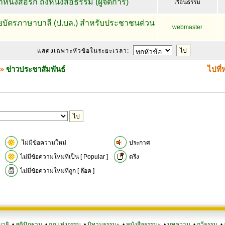
หนังสือรัก ถึงหนังสือธรรม (ผู้จัดการ)
เรือนธรรม
ยบัตรภาษาบาลี (ป.บล.) สำหรับประชาชนด่วน
webmaster
แสดงเฉพาะหัวข้อในระยะเวลา:
»
ข่าวประชาสัมพันธ์
ไปที่
ไม่มีข้อความใหม่
ประกาศ
ไม่มีข้อความใหม่ที่เป็น [ Popular ]
ตรึง
ไม่มีข้อความใหม่ที่ถูก [ ล๊อค ]
มาธิ
•
สติปัฏฐาน
•
กฎแห่งกรรม
•
นิทานธรรมะ
•
หนังสือธรรมะ
•
บทความ
•
กวีธรรม
•