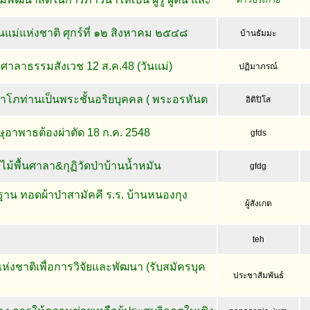
ดาวประกาย
แม่แห่งชาติ ศุกร์ที่ ๑๒ สิงหาคม ๒๕๔๘
บ้านธัมมะ
ศาลาธรรมสังเวช 12 ส.ค.48 (วันแม่)
ปฏิมาภรณ์
ลาโภท่านเป็นพระชั้นอริยบุคคล ( พระอรหันต
อิติปิโส
ุอาพาธต้องผ่าตัด 18 ก.ค. 2548
gfds
ม้พื้นศาลา&กุฏิวัดป่าบ้านน้ำหมัน
gfdg
น ทอดผ้าป่าสามัคคี ร.ร. บ้านหนองกุง
ผู้สังเกต
teh
งชาติเพื่อการวิจัยและพัฒนา (รับสมัครบุค
ประชาสัมพันธ์