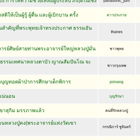
ื่อง การให้ความช่วยเหลือผู้ประสบวิกฤตในเชิง
panasonic_jum
้เป็นผู้รู้ ผู้ตื่น และผู้เบิกบาน ครั้ง
ดาวประกาย
นสำคัญที่พระพุทธเจ้าทรงประกาศ ธรรมอัน
thanes
ย์ศิษย์สายท่านพระอาจารย์ใหญ่หลวงปู่มั่น
ชาวพุทธ
ะธรรมเทศนาหลวงตาบัว ญาณสัมปันโณ จะ
ชาวกรุงเทพ
บุญทอดผ้าป่าการศึกษาเด็กพิการ
poivang
่แน่นอน
บุญรักษา
เขาสุกิม มรรภาพแล้ว
คนที่รักหลวงปู่
อนหลวงปู่คง(พระอาจารย์แห่งวัดเขา
กรรณิการ์ ชูจันทร์