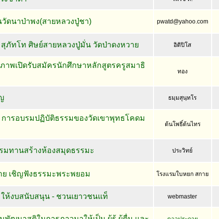
วัดนาป่าพง(สายหลวงปู่ชา)
pwatd@yahoo.com
 สุภัทโท ศิษย์สายหลวงปู่มั่น วัดป่าดงหวาย
อิติปิโส
ุภาพเปิดรับสมัครนักศึกษาหลักสูตรครูสมาธิ
ทอง
ญ
ธมฺมสุนฺทโร
ด การอบรมปฏิบัติธรรมของวัดเขาพุทธโคดม
ต้นโพธิ์ต้นไทร
รมทานสร้างห้องสมุดธรรมะ
ประวิทย์
ย เชิญฟังธรรมะพระพยอม
โรงแรมใบหยก สกาย
ว" ให้งบสนับสนุน - ชวนเยาวชนแท็
webmaster
ฒนาสติในการภาวนาให้เป็น ผู้รู้ ผู้ตื่น และ