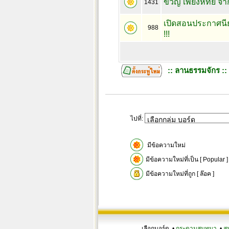
ขวัญ เพียงหทัย จาก
1431
เปิดสอนประกาศนี
988
!!!
:: ลานธรรมจักร ::
ไปที่:
มีข้อความใหม่
มีข้อความใหม่ที่เป็น [ Popular ]
มีข้อความใหม่ที่ถูก [ ล๊อค ]
เลือกบอร์ด •
กระดานสนทนา
•
ส