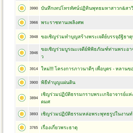
บันทึกเทปโทรทัศน์ปฏิทินพุทธมหาสาวก&สาว
3990
พระราชทานเพลิงศพ
3966
ขอเชิญร่วมทำบุญสร้างพระเจดีย์บรรจุอัฐิธาตุหลว
3948
ขอเชิญร่วมบูรณะเจดีย์พิพิธภัณฑ์ท่านพระอา
3946
ว
ใหม่!!! โครงการภาวนาดีๆ เพื่อบุตร - หลานข
3914
พิธีทำบุญแผ่นดิน
3900
เชิญร่วมปฏิบัติธรรมกราบพระเกจิอาจารย์แห
3894
ดมศ
เชิญร่วมปฏิบัติธรรมหล่อพระพุทธรูปในงานทำบ
3893
เรื่องเกี่ยวพระธาตุ
3765