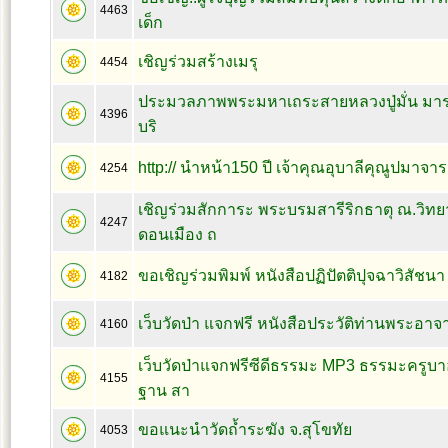
4463
เด็ก
เชิญร่วมสร้างเมรุ
4454
ประมวลภาพพระมหาเถระสายหลวงปู่มั่น มาร
4396
บริ
http:// นำหน้า150 ปี เจ้าคุณอุบาลีคุณูปมาจาร
4254
เชิญร่วมสักการะ พระบรมสารีริกธาตุ ณ.วิทย
4247
ดอนเมือง ถ
ขอเชิญร่วมพิมพ์ หนังสือปฏิปัตติปุจฉาวิสัชนา 
4182
เว็บวัดป่า แจกฟรี หนังสือประวัติท่านพระอาจาร
4160
เว็บวัดป่าแจกฟรีซีดีธรรมะ MP3 ธรรมะครู
4155
ฐาน สา
ขอแนะนำวัดถ้ำระฆัง จ.สุโขทัย
4053