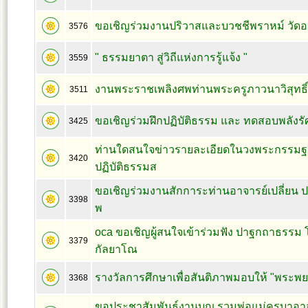
ขอเชิญร่วมงานปริวาสและบวชชีพราหม์ วัด
3576
" ธรรมยาตา สู่วิถีแห่งการรู้แจ้ง "
3559
งานพระราชเพลิงศพท่านพระครูภาวนาวิสุทธิ์
3511
ขอเชิญร่วมฝึกปฏิบัติธรรม และ ทดสอบพลังรั
3425
ท่านใดสนใจข่าวรายละเอียดในวงพระกรรมฐ
3420
ปฏิบัติธรรมส
ขอเชิญร่วมงานสักการะท่านอาจารย์เปลี่ยน ป
3398
พ
oca ขอเชิญผู้สนใจเข้าร่วมฟัง ปาฐกถาธรร
3379
กัลยาโณ
รางวัลการศึกษาเพื่อสันติภาพมอบให้ "พระพ
3368
ขอประชาสัมพันธ์งานบุญ รวมพ่อแม่ครูบาอ