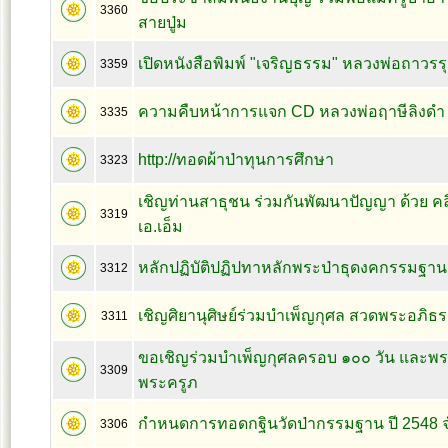
3360
สายปู่ม
เปิดหนังสือพิมพ์ "เจริญธรรม" หลวงพ่อถาวรรุ
3359
ความคืบหน้าการแจก CD หลวงพ่อฤาษีลิงดำ
3335
http://ทอดผ้าป่าทุนการศึกษา
3323
เชิญท่านสาธุชน ร่วมกันพัฒนาปัญญา ด้วย คล
3319
เอ.เอ็ม
หลักปฏิบัติปฏิปทาหลักพระป่าธุดงคกรรมฐานสาย
3312
เชิญศิยานุศิษย์ร่วมบำเพ็ญกุศล สวดพระอภิธ
3311
ขอเชิญร่วมบำเพ็ญกุศลครอบ ๑๐๐ วัน และพ
3309
พระครูภ
กำหนดการทอดกฐินวัดป่ากรรมฐาน ปี 2548 จำ
3306