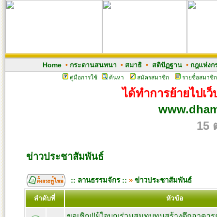
Home
•
กระดานสนทนา
•
สมาธิ
•
สติปัฏฐาน
•
กฎแห่งก
คู่มือการใช้
ค้นหา
สมัครสมาชิก
รายชื่อสมาชิก
ได้ทำการย้ายไปเว็บ
www.dham
15 
ข่าวประชาสัมพันธ์
:: ลานธรรมจักร ::
»
ข่าวประชาสัมพันธ์
ลำดับที่
หัวข้อ
ขอเชิญ!!ผู้ใจบุญร่วมสมทบทุนสร้างตึกอาคา