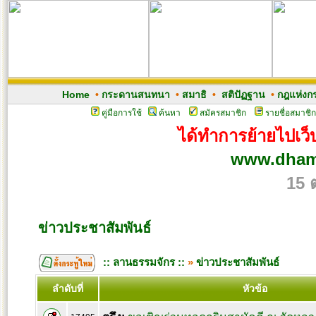
Home
•
กระดานสนทนา
•
สมาธิ
•
สติปัฏฐาน
•
กฎแห่งก
คู่มือการใช้
ค้นหา
สมัครสมาชิก
รายชื่อสมาชิก
ได้ทำการย้ายไปเว็บ
www.dham
15 
ข่าวประชาสัมพันธ์
:: ลานธรรมจักร ::
»
ข่าวประชาสัมพันธ์
ลำดับที่
หัวข้อ