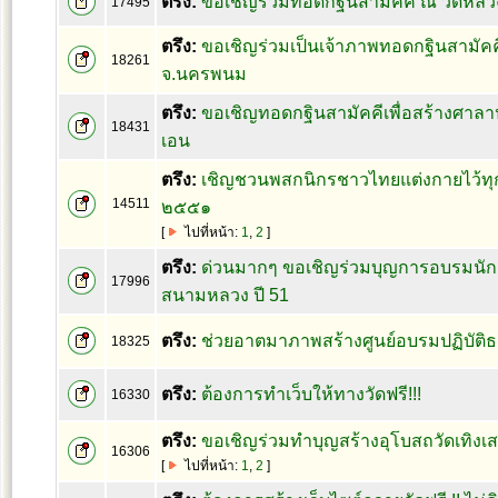
ตรึง:
ขอเชิญร่วมทอดกฐินสามัคคี ณ วัดหลวงข
17495
ตรึง:
ขอเชิญร่วมเป็นเจ้าภาพทอดกฐินสามัคคี
18261
จ.นครพนม
ตรึง:
ขอเชิญทอดกฐินสามัคคีเพื่อสร้างศาลาป
18431
เอน
ตรึง:
เชิญชวนพสกนิกรชาวไทยแต่งกายไว้ทุก
14511
๒๕๕๑
[
ไปที่หน้า:
1
,
2
]
ตรึง:
ด่วนมากๆ ขอเชิญร่วมบุญการอบรมนั
17996
สนามหลวง ปี 51
ตรึง:
ช่วยอาตมาภาพสร้างศูนย์อบรมปฏิบัติ
18325
ตรึง:
ต้องการทำเว็บให้ทางวัดฟรี!!!
16330
ตรึง:
ขอเชิญร่วมทำบุญสร้างอุโบสถวัดเทิงเส
16306
[
ไปที่หน้า:
1
,
2
]