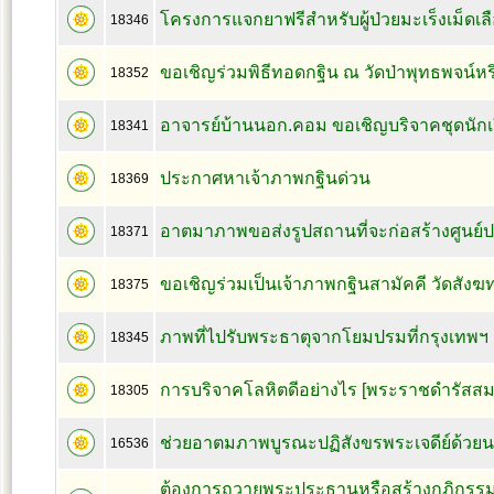
โครงการแจกยาฟรีสำหรับผู้ป่วยมะเร็งเม็ดเล
18346
ขอเชิญร่วมพิธีทอดกฐิน ณ วัดป่าพุทธพจน์ห
18352
อาจารย์บ้านนอก.คอม ขอเชิญบริจาคชุดนักเ
18341
ประกาศหาเจ้าภาพกฐินด่วน
18369
อาตมาภาพขอส่งรูปสถานที่จะก่อสร้างศูนย์ปฏิ
18371
ขอเชิญร่วมเป็นเจ้าภาพกฐินสามัคคี วัดสังฆ
18375
ภาพที่ไปรับพระธาตุจากโยมปรมที่กรุงเทพฯ
18345
การบริจาคโลหิตดีอย่างไร [พระราชดำรัสสมเ
18305
ช่วยอาตมภาพบูรณะปฏิสังขรพระเจดีย์ด้วย
16536
ต้องการถวายพระประธานหรือสร้างกุฏิกรรม