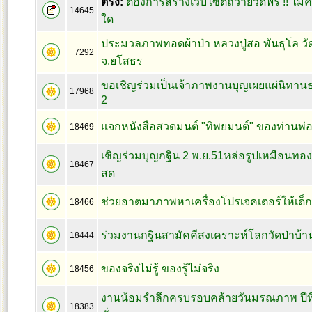
ตรึง:
ต้องการสร้างเว็บไซต์ถวายวัดฟรี !! ไม่ค
14645
ใด
ประมวลภาพทอดผ้าป่า หลวงปู่สอ พันธุโล ว
7292
จ.ยโสธร
ขอเชิญร่วมเป็นเจ้าภาพงานบุญเผยแผ่นิทานธรร
17968
2
แจกหนังสือสวดมนต์ "ทิพยมนต์" ของท่านพ่อ
18469
เชิญร่วมบุญกฐิน 2 พ.ย.51หล่อรูปเหมือนทองค
18467
สด
ช่วยอาตมาภาพหาเครื่องโปรเจคเตอร์ให้เด็ก
18466
ร่วมงานกฐินสามัคคีสงเคราะห์โลกวัดป่าบ้า
18444
ของจริงไม่รู้ ของรู้ไม่จริง
18456
งานน้อมรำลึกครบรอบคล้ายวันมรณภาพ ปีที
18383