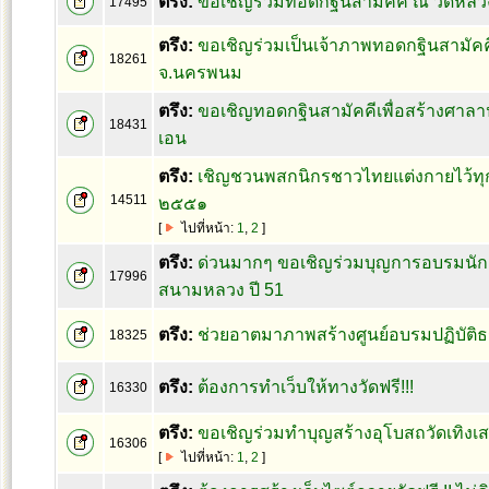
ตรึง:
ขอเชิญร่วมทอดกฐินสามัคคี ณ วัดหลวงข
17495
ตรึง:
ขอเชิญร่วมเป็นเจ้าภาพทอดกฐินสามัคคี
18261
จ.นครพนม
ตรึง:
ขอเชิญทอดกฐินสามัคคีเพื่อสร้างศาลาป
18431
เอน
ตรึง:
เชิญชวนพสกนิกรชาวไทยแต่งกายไว้ทุก
14511
๒๕๕๑
[
ไปที่หน้า:
1
,
2
]
ตรึง:
ด่วนมากๆ ขอเชิญร่วมบุญการอบรมนั
17996
สนามหลวง ปี 51
ตรึง:
ช่วยอาตมาภาพสร้างศูนย์อบรมปฏิบัติ
18325
ตรึง:
ต้องการทำเว็บให้ทางวัดฟรี!!!
16330
ตรึง:
ขอเชิญร่วมทำบุญสร้างอุโบสถวัดเทิงเส
16306
[
ไปที่หน้า:
1
,
2
]