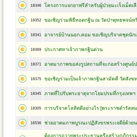
โครงการแจกยาฟรีสำหรับผู้ป่วยมะเร็งเม็ดเล
18346
ขอเชิญร่วมพิธีทอดกฐิน ณ วัดป่าพุทธพจน์ห
18352
อาจารย์บ้านนอก.คอม ขอเชิญบริจาคชุดนักเ
18341
ประกาศหาเจ้าภาพกฐินด่วน
18369
อาตมาภาพขอส่งรูปสถานที่จะก่อสร้างศูนย์ปฏิ
18371
ขอเชิญร่วมเป็นเจ้าภาพกฐินสามัคคี วัดสังฆ
18375
ภาพที่ไปรับพระธาตุจากโยมปรมที่กรุงเทพฯ
18345
การบริจาคโลหิตดีอย่างไร [พระราชดำรัสสมเ
18305
ช่วยอาตมภาพบูรณะปฏิสังขรพระเจดีย์ด้วย
16536
ต้องการถวายพระประธานหรือสร้างกุฏิกรรม