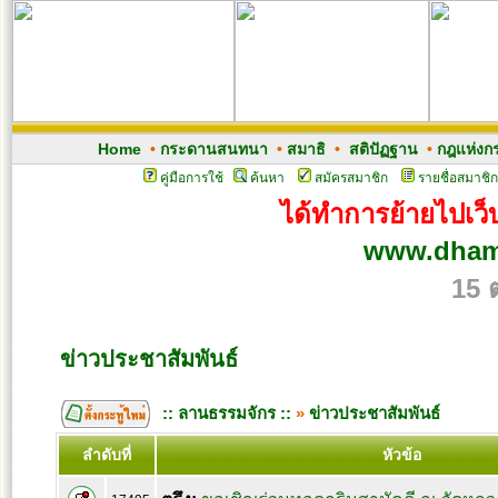
Home
•
กระดานสนทนา
•
สมาธิ
•
สติปัฏฐาน
•
กฎแห่งก
คู่มือการใช้
ค้นหา
สมัครสมาชิก
รายชื่อสมาชิก
ได้ทำการย้ายไปเว็บ
www.dham
15 
ข่าวประชาสัมพันธ์
:: ลานธรรมจักร ::
»
ข่าวประชาสัมพันธ์
ลำดับที่
หัวข้อ