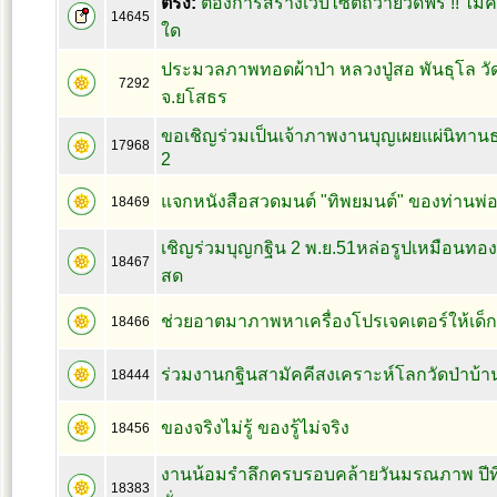
ตรึง:
ต้องการสร้างเว็บไซต์ถวายวัดฟรี !! ไม่ค
14645
ใด
ประมวลภาพทอดผ้าป่า หลวงปู่สอ พันธุโล ว
7292
จ.ยโสธร
ขอเชิญร่วมเป็นเจ้าภาพงานบุญเผยแผ่นิทานธรร
17968
2
แจกหนังสือสวดมนต์ "ทิพยมนต์" ของท่านพ่อ
18469
เชิญร่วมบุญกฐิน 2 พ.ย.51หล่อรูปเหมือนทองค
18467
สด
ช่วยอาตมาภาพหาเครื่องโปรเจคเตอร์ให้เด็ก
18466
ร่วมงานกฐินสามัคคีสงเคราะห์โลกวัดป่าบ้า
18444
ของจริงไม่รู้ ของรู้ไม่จริง
18456
งานน้อมรำลึกครบรอบคล้ายวันมรณภาพ ปีที
18383