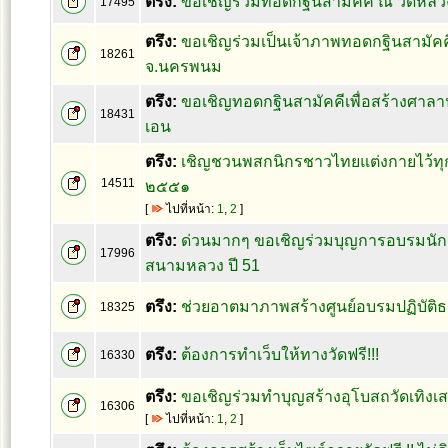
ตรึง:
ขอเชิญร่วมทอดกฐินสามัคคี ณ วัดหลวงข
17495
ตรึง:
ขอเชิญร่วมเป็นเจ้าภาพทอดกฐินสามัคคี
18261
จ.นครพนม
ตรึง:
ขอเชิญทอดกฐินสามัคคีเพื่อสร้างศาลาป
18431
เอน
ตรึง:
เชิญชวนพสกนิกรชาวไทยแต่งกายไว้ทุก
14511
๒๕๕๑
[
ไปที่หน้า:
1
,
2
]
ตรึง:
ด่วนมากๆ ขอเชิญร่วมบุญการอบรมนั
17996
สนามหลวง ปี 51
ตรึง:
ช่วยอาตมาภาพสร้างศูนย์อบรมปฏิบัติ
18325
ตรึง:
ต้องการทำเว็บให้ทางวัดฟรี!!!
16330
ตรึง:
ขอเชิญร่วมทำบุญสร้างอุโบสถวัดเทิงเส
16306
[
ไปที่หน้า:
1
,
2
]