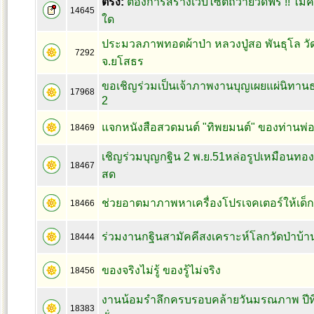
ตรึง:
ต้องการสร้างเว็บไซต์ถวายวัดฟรี !! ไม่ค
14645
ใด
ประมวลภาพทอดผ้าป่า หลวงปู่สอ พันธุโล ว
7292
จ.ยโสธร
ขอเชิญร่วมเป็นเจ้าภาพงานบุญเผยแผ่นิทานธรร
17968
2
แจกหนังสือสวดมนต์ "ทิพยมนต์" ของท่านพ่อ
18469
เชิญร่วมบุญกฐิน 2 พ.ย.51หล่อรูปเหมือนทองค
18467
สด
ช่วยอาตมาภาพหาเครื่องโปรเจคเตอร์ให้เด็ก
18466
ร่วมงานกฐินสามัคคีสงเคราะห์โลกวัดป่าบ้า
18444
ของจริงไม่รู้ ของรู้ไม่จริง
18456
งานน้อมรำลึกครบรอบคล้ายวันมรณภาพ ปีที
18383