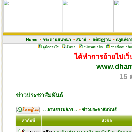
Home
•
กระดานสนทนา
•
สมาธิ
•
สติปัฏฐาน
•
กฎแห่งก
คู่มือการใช้
ค้นหา
สมัครสมาชิก
รายชื่อสมาชิก
ได้ทำการย้ายไปเว็บ
www.dham
15 
ข่าวประชาสัมพันธ์
:: ลานธรรมจักร ::
»
ข่าวประชาสัมพันธ์
ลำดับที่
หัวข้อ