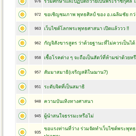
ร่วมศึกษาและปฏิบัติถวายเป็นพระราชกุศล 
976
ขอเชิญชมภาพ พุทธศิลป์ ของ อ.เฉลิมชัย กว่า 
972
เว็บไซต์โลกพระพุทธศาสนา เปิดแล้ววว !!
963
กัญจิสังขารสูตร ว่าด้วยฐานะที่ไม่ควรเป็นได
962
เชื้อโรคต่าง ๆ จะถือเป็นสัตว์ที่ห้ามฆ่าด้วยหร
958
สัมมาสมาธิ(เจริญสติในฌาน?)
957
ระดับจิตที่เป็นสมาธิ
951
ความบันเทิงทางศาสนา
948
ผู้นำสนใจธรรมะหรือไม่
945
ขอแรงท่านที่ว่าง ร่วมจัดทำเว็บไซต์พระพุท
935