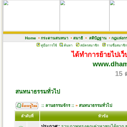
Home
•
กระดานสนทนา
•
สมาธิ
•
สติปัฏฐาน
•
กฎแห่งก
คู่มือการใช้
ค้นหา
สมัครสมาชิก
รายชื่อสมาชิก
ได้ทำการย้ายไปเว็บ
www.dham
15 
สนทนาธรรมทั่วไป
:: ลานธรรมจักร ::
»
สนทนาธรรมทั่วไป
ลำดับที่
หัวข้อ
ประกาศ::
รวมภาพทรงคุณค่าหาชมได้ยาก ขอ