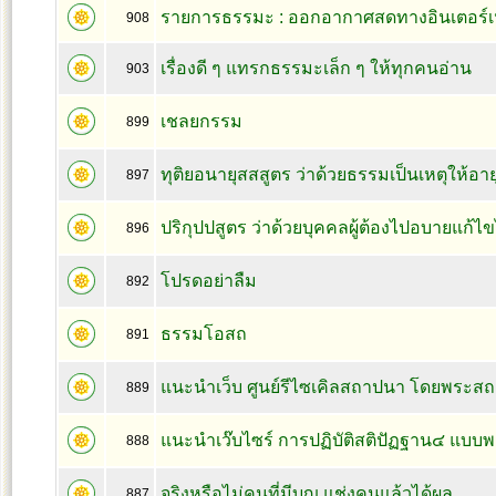
รายการธรรมะ : ออกอากาศสดทางอินเตอร์เ
908
เรื่องดี ๆ แทรกธรรมะเล็ก ๆ ให้ทุกคนอ่าน
903
เชลยกรรม
899
ทุติยอนายุสสสูตร ว่าด้วยธรรมเป็นเหตุให้อายุ
897
ปริกุปปสูตร ว่าด้วยบุคคลผู้ต้องไปอบายแก้ไ
896
โปรดอย่าลืม
892
ธรรมโอสถ
891
แนะนำเว็บ ศูนย์รีไซเคิลสถาปนา โดยพระส
889
แนะนำเว๊บไซร์ การปฏิบัติสติปัฏฐาน๔ แบ
888
จริงหรือไม่คนที่มีบุญ แช่งคนแล้วได้ผล
887